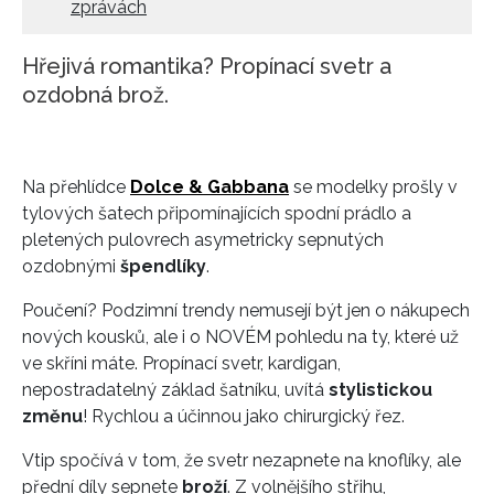
zprávách
Hřejivá romantika? Propínací svetr a
ozdobná brož.
Na přehlídce
Dolce & Gabbana
se modelky prošly v
tylových šatech připomínajících spodní prádlo a
pletených pulovrech asymetricky sepnutých
ozdobnými
špendlíky
.
Poučení? Podzimní trendy nemusejí být jen o nákupech
nových kousků, ale i o NOVÉM pohledu na ty, které už
ve skříni máte. Propínací svetr, kardigan,
nepostradatelný základ šatníku, uvítá
stylistickou
změnu
! Rychlou a účinnou jako chirurgický řez.
Vtip spočívá v tom, že svetr nezapnete na knoflíky, ale
přední díly sepnete
broží
. Z volnějšího střihu,