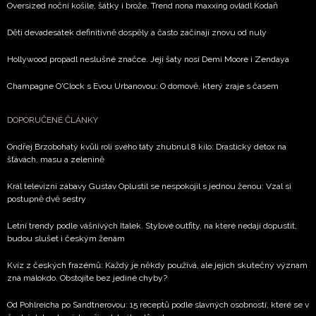
Oversized noční košile, šátky i brože. Trend nona maxxing ovládl Kodaň
Děti devadesátek definitivně dospěly a často začínají znovu od nuly
Hollywood propadl neslušné značce. Její šaty nosí Demi Moore i Zendaya
Champagne O'Clock s Evou Urbanovou: O domově, který zraje s časem
DOPORUČENÉ ČLÁNKY
Ondřej Brzobohatý kvůli roli svého táty zhubnul 8 kilo: Drastický detox na
šťávách, masu a zelenině
Král televizní zábavy Gustav Oplustil se nespokojil s jednou ženou: Vzal si
postupně dvě sestry
Letní trendy podle vášnivých Italek. Stylové outfity, na které nedají dopustit,
budou slušet i českým ženám
Kvíz z českých frazémů: Každý je někdy používá, ale jejich skutečný význam
zná málokdo. Obstojíte bez jediné chyby?
Od Pohlreicha po Sandtnerovou: 15 receptů podle slavných osobností, které se v