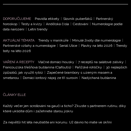
DOPORUČUJEME
Pravidla etikety
|
Slovník puberťáků
|
Partnerský
horoskop
|
Testy a kvízy
|
Andělská čísla
|
Cestování
|
Numerologie podle
data narození
|
Letní trendy
NEWSLETTER
AKTUÁLNÍ TÉMATA
Trendy v manikúře
|
Minulé životy dle numerologie
|
Partnerské vztahy a numerologie
|
Seriál Ulice
|
Plavky na léto 2026
|
Trendy
ODESLAT
boty na léto 2026
VAŘENÍ A RECEPTY
Vláčné domácí housky
|
7 receptů na salátové zálivky
|
Přihlášením k newsletteru souhlasíte s
Obchodními
Francouzská třešňová bublanina (Clafoutis)
|
Pařížské rohlíčky
|
30 nejlepších
podmínkami společnosti BurdaMedia Extra s.r.o.
a
způsobů, jak využít rybíz
|
Zapečené brambory s uzeným masem a
smetanou
|
Domácí iontový nápoj ze tří surovin
|
Nadýchaná bublanina
potvrzujete, že jste se seznámili se
Zásadami
ochrany soukromí
- BurdaMedia Extra s.r.o. bude s
Vašimi údaji pracovat zejména k organizaci a
ČLÁNKY ELLE
vyhodnocení akce a zasílání novinek.
Každý večer jen scrollování na gauči a ticho? Zkuste s partnerem rutinu, díky
které uklidíte dům i zažehnete starou jiskru
Chcete navíc dostávat i další zajímavé a exkluzivní
informace od našich partnerů? Pokud souhlasíte se
Za největší hit léta neutratíte ani korunu. Už dávno ho máte ve skříni
zpracováním údajů k tomuto účelu podle
Zásad ochrany
soukromí BurdaMedia Extra s.r.o.
, zaškrtněte toto pole.