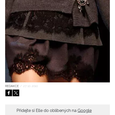
HOME
REDAKCE
/
27. 10. 2010
Přidejte si Elle do oblíbených na
Google