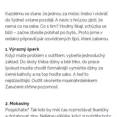
Každému se stane, že jednou za měsíc (nebo i víckrát
do týdne) vstane později. A navíc s hrůzou zjistí, že
nemá co na sebe. Co s tím? Hodiny tikají, schůzka se
blíží – začne zběsile pobíhat po bytě… Proto jsme v
redakci připravili pár osvědčených tipů, které zaberou.
1. Výrazný šperk
Když máte problém s outfitem, vyberte jednoduchý
základ. Do školy třeba džíny a bílé triko, do práce
(pokud musíte chodit formálněji) vyměňte džíny za
černé kalhoty a na top hoďte sako. A teď to
nejdůležitější. Outfit okořeňte maxináhrdelníkem.
Zaručeně strhne pozornost.
2. Mokasíny
Pospícháte? Tak kdo by měl čas rozmotávat tkaničky
a dotahovat zipy. Nejlépe uděláte, když si pořídíte boty,