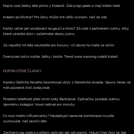
Nejvíc cool žabky léta přímo z Kodaně. Zakrývají palec a mají kitten heel
Kreatin po třicítce? Pro ženy může mít větší význam, než se zdá
Každý večer jen scrollování na gauči a ticho? Zkuste s partnerem rutinu, díky
které uklidíte dům i zažehnete starou jiskru
Za největší hit léta neutratíte ani korunu. Už dávno ho máte ve skříni
Oversized noční košile, šátky i brože. Trend nona maxxing ovládl Kodaň
DOPORUČENÉ ČLÁNKY
Kariéru Oldřicha Nového nasměroval strýc z Národního divadla: Slavný herec se
měl původně živit zcela jinak
Poslední telefonát před smrtí Ivety Bartošové: Zpěvačka zavolala svému
slavnému kolegovi, hovor netrval ani minutu
Co nosí módní influencerky? Následující barevné kombinace musíte
vyzkoušet, než skončí léto
Zachránil 194 vojáků a přitom vážil jen pár set gramů. Holub Cher Ami se stal