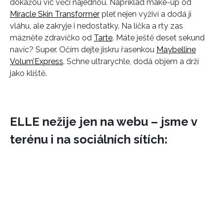
dokážou víc věcí najednou. Například make-up od
Miracle Skin Transformer
pleť nejen vyživí a dodá jí
vláhu, ale zakryje i nedostatky. Na líčka a rty zas
mázněte zdravíčko od
Tarte
. Máte ještě deset sekund
navíc? Super. Očím dejte jiskru řasenkou
Maybelline
Volum’Express
. Schne ultrarychle, dodá objem a drží
jako klíště.
ELLE nežije jen na webu – jsme v
terénu i na sociálních sítích: