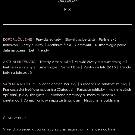
HOROSKOPY
MIX
NEWSLETTER
ODESLAT
DOPORUČUJEME
Pravidla etikety
|
Slovník puberťáků
|
Partnerský
horoskop
|
Testy a kvízy
|
Andělská čísla
|
Cestování
|
Numerologie podle
Přihlášením k newsletteru souhlasíte s
Obchodními
data narození
|
Letní trendy
podmínkami společnosti BurdaMedia Extra s.r.o.
a
AKTUÁLNÍ TÉMATA
Trendy v manikúře
|
Minulé životy dle numerologie
|
potvrzujete, že jste se seznámili se
Zásadami
Partnerské vztahy a numerologie
|
Seriál Ulice
|
Plavky na léto 2026
|
Trendy
ochrany soukromí
- BurdaMedia Extra s.r.o. bude s
boty na léto 2026
Vašimi údaji pracovat zejména k organizaci a
VAŘENÍ A RECEPTY
Vláčné domácí housky
|
7 receptů na salátové zálivky
|
vyhodnocení akce a zasílání novinek.
Francouzská třešňová bublanina (Clafoutis)
|
Pařížské rohlíčky
|
30 nejlepších
způsobů, jak využít rybíz
|
Zapečené brambory s uzeným masem a
Chcete navíc dostávat i další zajímavé a exkluzivní
smetanou
|
Domácí iontový nápoj ze tří surovin
|
Nadýchaná bublanina
informace od našich partnerů? Pokud souhlasíte se
zpracováním údajů k tomuto účelu podle
Zásad ochrany
soukromí BurdaMedia Extra s.r.o.
, zaškrtněte toto pole.
ČLÁNKY ELLE
Víkend pro sebe: 5 tipů kam vyrazit na festival, drink, rande a do kina