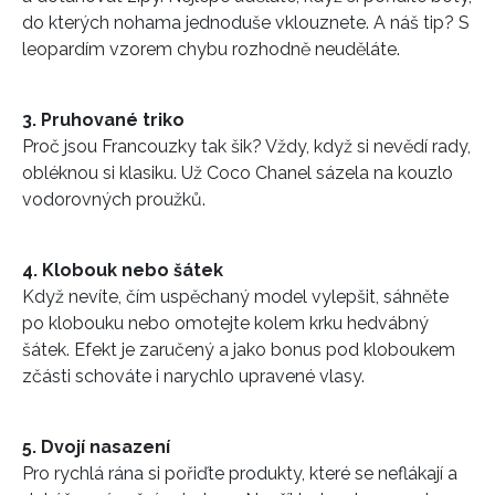
do kterých nohama jednoduše vklouznete. A náš tip? S
leopardím vzorem chybu rozhodně neuděláte.
3. Pruhované triko
Proč jsou Francouzky tak šik? Vždy, když si nevědí rady,
obléknou si klasiku. Už Coco Chanel sázela na kouzlo
vodorovných proužků.
4. Klobouk nebo šátek
Když nevíte, čím uspěchaný model vylepšit, sáhněte
po klobouku nebo omotejte kolem krku hedvábný
šátek. Efekt je zaručený a jako bonus pod kloboukem
zčásti schováte i narychlo upravené vlasy.
5. Dvojí nasazení
Pro rychlá rána si pořiďte produkty, které se neflákají a