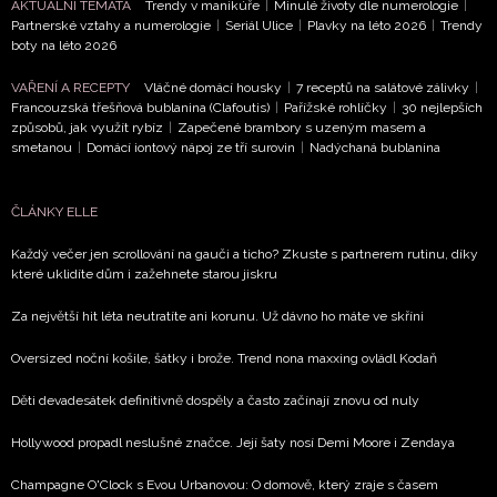
AKTUÁLNÍ TÉMATA
Trendy v manikúře
|
Minulé životy dle numerologie
|
Přihlášením k newsletteru souhlasíte s
Obchodními
Partnerské vztahy a numerologie
|
Seriál Ulice
|
Plavky na léto 2026
|
Trendy
podmínkami společnosti BurdaMedia Extra s.r.o.
a
boty na léto 2026
potvrzujete, že jste se seznámili se
Zásadami
VAŘENÍ A RECEPTY
Vláčné domácí housky
|
7 receptů na salátové zálivky
|
ochrany soukromí
- BurdaMedia Extra s.r.o. bude s
Francouzská třešňová bublanina (Clafoutis)
|
Pařížské rohlíčky
|
30 nejlepších
Vašimi údaji pracovat zejména k organizaci a
způsobů, jak využít rybíz
|
Zapečené brambory s uzeným masem a
vyhodnocení akce a zasílání novinek.
smetanou
|
Domácí iontový nápoj ze tří surovin
|
Nadýchaná bublanina
Chcete navíc dostávat i další zajímavé a exkluzivní
informace od našich partnerů? Pokud souhlasíte se
ČLÁNKY ELLE
zpracováním údajů k tomuto účelu podle
Zásad ochrany
Každý večer jen scrollování na gauči a ticho? Zkuste s partnerem rutinu, díky
soukromí BurdaMedia Extra s.r.o.
, zaškrtněte toto pole.
které uklidíte dům i zažehnete starou jiskru
Za největší hit léta neutratíte ani korunu. Už dávno ho máte ve skříni
Oversized noční košile, šátky i brože. Trend nona maxxing ovládl Kodaň
Děti devadesátek definitivně dospěly a často začínají znovu od nuly
Hollywood propadl neslušné značce. Její šaty nosí Demi Moore i Zendaya
Champagne O'Clock s Evou Urbanovou: O domově, který zraje s časem