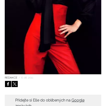
HOME
REDAKCE
/
6. 08. 2011
Přidejte si Elle do oblíbených na
Google
zprávách