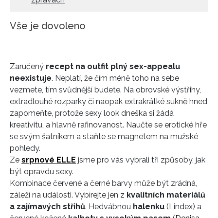
Vše je dovoleno
Zaručený
recept na outfit plný sex-appealu
neexistuje
. Neplatí, že čím méně toho na sebe
vezmete, tím svůdnější budete. Na obrovské výstřihy,
extradlouhé rozparky či naopak extrakrátké sukně hned
zapomeňte, protože sexy look dneška si žádá
kreativitu, a hlavně rafinovanost. Naučte se erotické hře
se svým šatníkem a staňte se magnetem na mužské
pohledy.
Ze
srpnové ELLE
jsme pro vás vybrali tři způsoby, jak
být opravdu sexy.
Kombinace červené a černé barvy může být zrádná,
záleží na události. Vybírejte jen z
kvalitních materiálů
a zajímavých střihů
. Hedvábnou
halenku
(Lindex) a