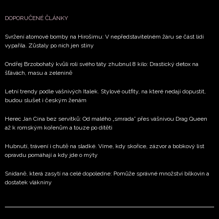
DOPORUČENÉ ČLÁNKY
Svržení atomové bomby na Hirošimu: V nepředstavitelném žáru se část lidí
vypařila. Zůstaly po nich jen stíny
Ondřej Brzobohatý kvůli roli svého táty zhubnul 8 kilo: Drastický detox na
šťávách, masu a zelenině
Letní trendy podle vášnivých Italek. Stylové outfity, na které nedají dopustit,
budou slušet i českým ženám
Herec Jan Cina bez servítků: Od malého „smrada” přes vášnivou Drag Queen
až k romským kořenům a touze po dítěti
Hubnutí, trávení i chutě na sladké. Víme, kdy skořice, zázvor a bobkový list
opravdu pomáhají a kdy jde o mýty
Snídaně, která zasytí na celé dopoledne: Pomůže správné množství bílkovin a
dostatek vlákniny