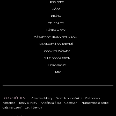
RSS FEED
MÓDA
KRÁSA
CELEBRITY
LÁSKA A SEX
ZÁSADY OCHRANY SOUKROMÍ
NASTAVENÍ SOUKROMÍ
COOKIES ZÁSADY
ELLE DECORATION
HOROSKOPY
MIX
NEWSLETTER
DOPORUČUJEME
Pravidla etikety
|
Slovník puberťáků
|
Partnerský
horoskop
|
Testy a kvízy
|
Andělská čísla
|
Cestování
|
Numerologie podle
ODESLAT
data narození
|
Letní trendy