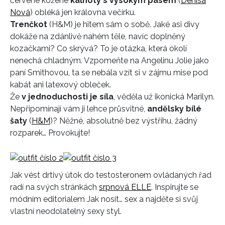
červené kožené
kalhoty s vysokým pasem
(
Denisa
Nová
) obléká jen královna večírku.
Trenčkot
(H&M) je hitem sám o sobě. Jaké asi divy
dokáže na zdánlivě nahém těle, navíc doplněný
kozačkami? Co skrývá? To je otázka, která okolí
nenechá chladným. Vzpomeňte na Angelinu Jolie jako
paní Smithovou, ta se nebála vzít si v zájmu mise pod
kabát ani latexový obleček.
Že
v jednoduchosti je síla
, věděla už ikonická Marilyn.
Nepřipomínají vám ji lehce průsvitné,
andělsky bílé
šaty
(
H&M
)? Něžné, absolutně bez výstřihu, žádný
rozparek… Provokujte!
Jak vést drtivý útok do testosteronem ovládaných řad
radí na svých stránkách
srpnová ELLE
. Inspirujte se
módním editorialem Jak nosit… sex a najděte si svůj
vlastní neodolatelný sexy styl.