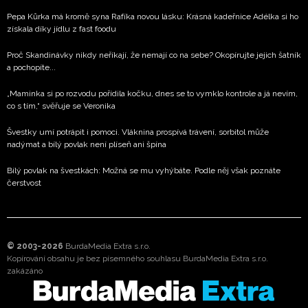
Pepa Kůrka má kromě syna Rafíka novou lásku: Krásná kadeřnice Adélka si ho
získala díky jídlu z fast foodu
Proč Skandinávky nikdy neříkají, že nemají co na sebe? Okopírujte jejich šatník
a pochopíte...
„Maminka si po rozvodu pořídila kočku, dnes se to vymklo kontrole a já nevím,
co s tím,“ svěřuje se Veronika
Švestky umí potrápit i pomoci. Vláknina prospívá trávení, sorbitol může
nadýmat a bílý povlak není plíseň ani špína
Bílý povlak na švestkách: Možná se mu vyhýbáte. Podle něj však poznáte
čerstvost
© 2003-2026
BurdaMedia Extra s.r.o.
Kopírování obsahu je bez písemného souhlasu BurdaMedia Extra s.r.o.
zakázáno