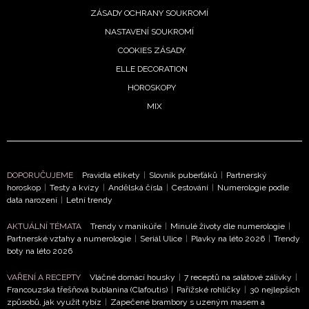
ZÁSADY OCHRANY SOUKROMÍ
NASTAVENÍ SOUKROMÍ
COOKIES ZÁSADY
ELLE DECORATION
HOROSKOPY
MIX
NEWSLETTER
ODESLAT
DOPORUČUJEME
Pravidla etikety
|
Slovník puberťáků
|
Partnerský
Přihlášením k newsletteru souhlasíte s
Obchodními
horoskop
|
Testy a kvízy
|
Andělská čísla
|
Cestování
|
Numerologie podle
podmínkami společnosti BurdaMedia Extra s.r.o.
a
data narození
|
Letní trendy
potvrzujete, že jste se seznámili se
Zásadami
AKTUÁLNÍ TÉMATA
Trendy v manikúře
|
Minulé životy dle numerologie
|
ochrany soukromí
- BurdaMedia Extra s.r.o. bude s
Partnerské vztahy a numerologie
|
Seriál Ulice
|
Plavky na léto 2026
|
Trendy
Vašimi údaji pracovat zejména k organizaci a
boty na léto 2026
vyhodnocení akce a zasílání novinek.
VAŘENÍ A RECEPTY
Vláčné domácí housky
|
7 receptů na salátové zálivky
|
Francouzská třešňová bublanina (Clafoutis)
|
Pařížské rohlíčky
|
30 nejlepších
Chcete navíc dostávat i další zajímavé a exkluzivní
způsobů, jak využít rybíz
|
Zapečené brambory s uzeným masem a
informace od našich partnerů? Pokud souhlasíte se