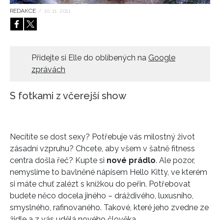
REDAKCE
/
10. 11. 2011
HOME
Přidejte si Elle do oblíbených na
Google
zprávách
S fotkami z včerejší show
Necítíte se dost sexy? Potřebuje vás milostný život
zásadní vzpruhu? Chcete, aby všem v šatně fitness
centra došla řeč? Kupte si
nové prádlo
. Ale pozor,
nemyslíme to bavlněné nápisem Hello Kitty, ve kterém
si máte chuť zalézt s knížkou do peřin. Potřebovat
budete něco docela jiného – dráždivého, luxusního,
smyslného, rafinovaného. Takové, které jeho zvedne ze
židle a z vás udělá nového člověka.