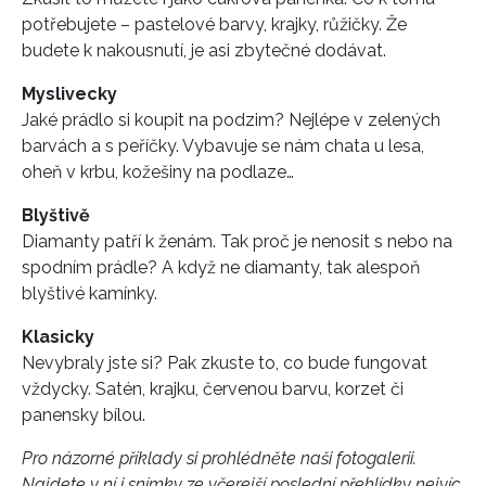
potřebujete – pastelové barvy, krajky, růžičky. Že
budete k nakousnutí, je asi zbytečné dodávat.
Myslivecky
Jaké prádlo si koupit na podzim? Nejlépe v zelených
barvách a s peříčky. Vybavuje se nám chata u lesa,
oheň v krbu, kožešiny na podlaze…
Blyštivě
Diamanty patří k ženám. Tak proč je nenosit s nebo na
spodním prádle? A když ne diamanty, tak alespoň
blyštivé kamínky.
Klasicky
Nevybraly jste si? Pak zkuste to, co bude fungovat
vždycky. Satén, krajku, červenou barvu, korzet či
panensky bílou.
Pro názorné příklady si prohlédněte naši fotogalerii.
Najdete v ní i snímky ze včerejší poslední přehlídky nejvíc