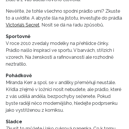
Nevěříte, že tohle všechno spodní prádlo umí? Zkuste
to a uvidíte. A abyste šla na jistotu, investujte do prádla
Victoria’s Secret
. Nosit se dá na řadu způsobů.
Sportovně
V roce 2010 zvedaly modelky na přehlídce činky.
Prádlo našlo inspiraci ve sportu. V barvách, střizích i
vzorech. Na ženskosti a rafinovanosti ale rozhodně
neztratilo.
Pohádkově
Miranda Kerr a spol. se v andílky přeměňují neustále.
Křídla zřejmě v ložnici nosit nebudete, ale prádlo, které
z vás udělá anděla, bezpochyby seženete. Pokud
byste raději něco modernějšího, hledejte podprsenku
jako vystřiženou z komiksu.
Sladce
Zkusit to můžete i jako cukrová panenka. Co k tomu