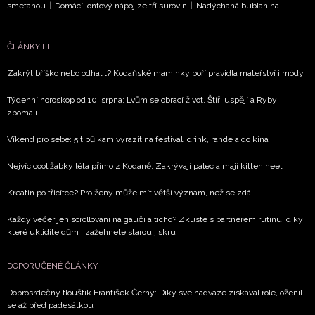
smetanou
|
Domácí iontový nápoj ze tří surovin
|
Nadýchaná bublanina
zpracováním údajů k tomuto účelu podle
Zásad ochrany
soukromí BurdaMedia Extra s.r.o.
, zaškrtněte toto pole.
ČLÁNKY ELLE
Zakrýt bříško nebo odhalit? Kodaňské maminky boří pravidla mateřství i módy
Týdenní horoskop od 10. srpna: Lvům se obrací život, Štíři uspějí a Ryby
zpomalí
Víkend pro sebe: 5 tipů kam vyrazit na festival, drink, rande a do kina
Nejvíc cool žabky léta přímo z Kodaně. Zakrývají palec a mají kitten heel
Kreatin po třicítce? Pro ženy může mít větší význam, než se zdá
Každý večer jen scrollování na gauči a ticho? Zkuste s partnerem rutinu, díky
které uklidíte dům i zažehnete starou jiskru
DOPORUČENÉ ČLÁNKY
Dobrosrdečný tlouštík František Černý: Díky své nadváze získával role, oženil
se až před padesátkou