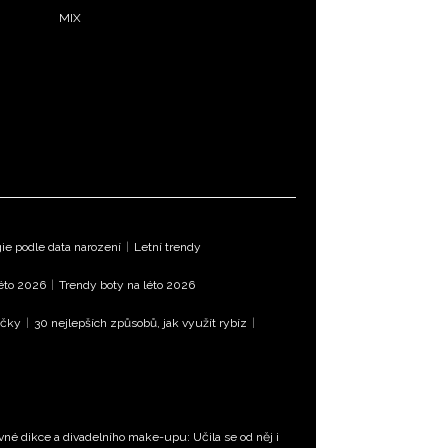
MIX
e podle data narození
|
Letní trendy
léto 2026
|
Trendy boty na léto 2026
íčky
|
30 nejlepších způsobů, jak využít rybíz
|
vné dikce a divadelního make-upu: Učila se od něj i