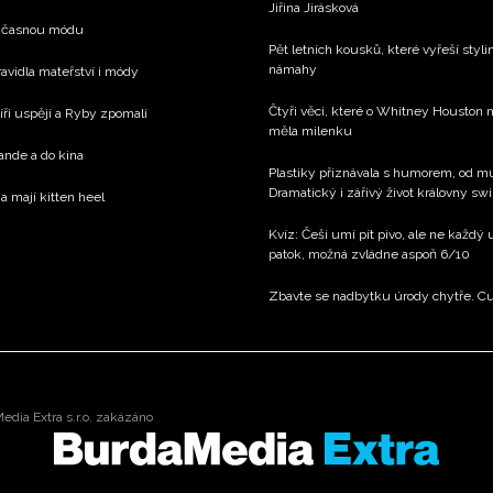
Jiřina Jirásková
současnou módu
Pět letních kousků, které vyřeší stylin
námahy
avidla mateřství i módy
Čtyři věci, které o Whitney Houston m
íři uspějí a Ryby zpomalí
měla milenku
rande a do kina
Plastiky přiznávala s humorem, od muž
Dramatický i zářivý život královny sw
a mají kitten heel
Kvíz: Češi umí pít pivo, ale ne každý
patok, možná zvládne aspoň 6/10
Zbavte se nadbytku úrody chytře. C
dia Extra s.r.o. zakázáno