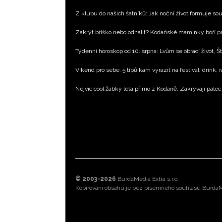
Z klubu do našich šatníků: Jak noční život formuje 
Zakrýt bříško nebo odhalit? Kodaňské maminky boří pr
Týdenní horoskop od 10. srpna: Lvům se obrací život, Št
Víkend pro sebe: 5 tipů kam vyrazit na festival, drink, 
Nejvíc cool žabky léta přímo z Kodaně. Zakrývají palec 
© 2003-2026
BurdaMedia Extra s.r.o.
Kopírování obsahu je bez písemného souhlasu BurdaMe