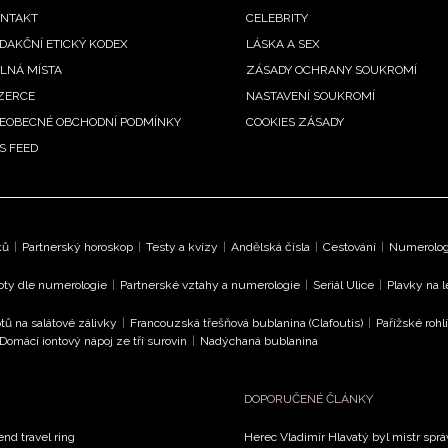
enu
NTAKT
CELEBRITY
DAKČNÍ ETICKÝ KODEX
LÁSKA A SEX
LNÁ MÍSTA
ZÁSADY OCHRANY SOUKROMÍ
ZERCE
NASTAVENÍ SOUKROMÍ
EOBECNÉ OBCHODNÍ PODMÍNKY
COOKIES ZÁSADY
S FEED
ků
|
Partnerský horoskop
|
Testy a kvízy
|
Andělská čísla
|
Cestování
|
Numerologi
oty dle numerologie
|
Partnerské vztahy a numerologie
|
Seriál Ulice
|
Plavky na 
tů na salátové zálivky
|
Francouzská třešňová bublanina (Clafoutis)
|
Pařížské rohl
Domácí iontový nápoj ze tří surovin
|
Nadýchaná bublanina
DOPORUČENÉ ČLÁNKY
end travel ring
Herec Vladimír Hlavatý byl mistr sprá