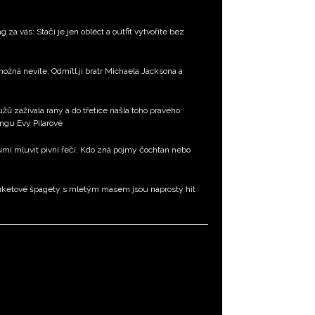
g za vás: Stačí je jen obléct a outfit vytvoříte bez
ožná nevíte: Odmítl ji bratr Michaela Jacksona a
ů zažívala rány a do třetice našla toho pravého:
ingu Evy Pilarové
 umí mluvit pivní řečí. Kdo zná pojmy čochtan nebo
uketové špagety s mletým masem jsou naprostý hit