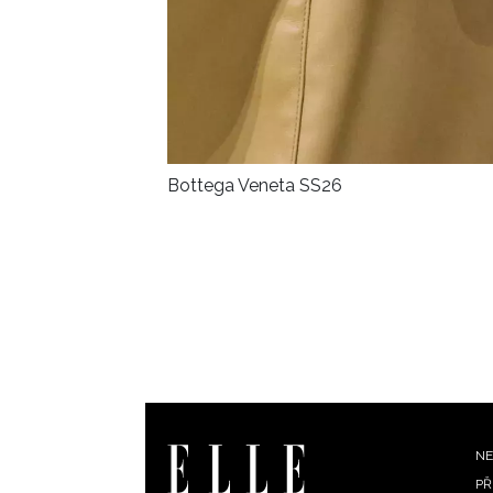
Bottega Veneta SS26
F
NE
PŘ