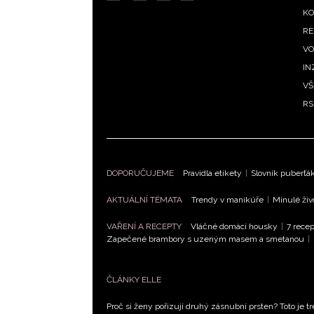
m
KO
RE
VO
IN
VŠ
RS
DOPORUČUJEME
Pravidla etikety
|
Slovník puberťá
AKTUÁLNÍ TÉMATA
Trendy v manikúře
|
Minulé živ
VAŘENÍ A RECEPTY
Vláčné domácí housky
|
7 recep
Zapečené brambory s uzeným masem a smetanou
|
ČLÁNKY ELLE
Proč si ženy pořizují druhý zásnubní prsten? Toto je tr