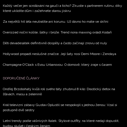
Každý večer jen scrollování na gauči a ticho? Zkuste s partnerem rutinu, díky
které uklidíte dům i zažehnete starou jiskru
Za největší hit léta neutratíte ani korunu. Už dávno ho máte ve skříni
Oversized noční košile, šátky i brože. Trend nona maxxing ovládl Kodaň
Děti devadesátek definitivně dospěly a často začínají znovu od nuly
Hollywood propadl neslušné značce. Její šaty nosí Demi Moore i Zendaya
Champagne O'Clock s Evou Urbanovou: O domově, který zraje s časem
DOPORUČENÉ ČLÁNKY
Ondřej Brzobohatý kvůli roli svého táty zhubnul 8 kilo: Drastický detox na
šťávách, masu a zelenině
Král televizní zábavy Gustav Oplustil se nespokojil s jednou ženou: Vzal si
postupně dvě sestry
Letní trendy podle vášnivých Italek. Stylové outfity, na které nedají dopustit,
budou slušet i českým ženám