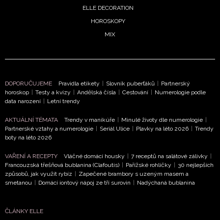
ELLE DECORATION
HOROSKOPY
MIX
DOPORUČUJEME
Pravidla etikety
|
Slovník puberťáků
|
Partnerský
horoskop
|
Testy a kvízy
|
Andělská čísla
|
Cestování
|
Numerologie podle
data narození
|
Letní trendy
AKTUÁLNÍ TÉMATA
Trendy v manikúře
|
Minulé životy dle numerologie
|
Partnerské vztahy a numerologie
|
Seriál Ulice
|
Plavky na léto 2026
|
Trendy
boty na léto 2026
VAŘENÍ A RECEPTY
Vláčné domácí housky
|
7 receptů na salátové zálivky
|
Francouzská třešňová bublanina (Clafoutis)
|
Pařížské rohlíčky
|
30 nejlepších
způsobů, jak využít rybíz
|
Zapečené brambory s uzeným masem a
smetanou
|
Domácí iontový nápoj ze tří surovin
|
Nadýchaná bublanina
ČLÁNKY ELLE