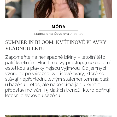
MÓDA
Magdaléna Čevelová
/
Sdílet
SUMMER IN BLOOM: KVĚTINOVÉ PLAVKY
VLÁDNOU LÉTU
Zapomeňte na nenápadné bikiny – letošní léto
patří květinám. Floral motivy prostupují celou letní
estetikou a plavky nejsou výjimkou. Od jemných
vzorů až po výrazné květinové tvary, které se
stávají nepřehlédnutelným statementem na pláži i
u bazénu. Letos, ale nekončíme jen u květin:
představíme vám i 5 dalších trendů, které definují
letošní plavkovou sezónu.