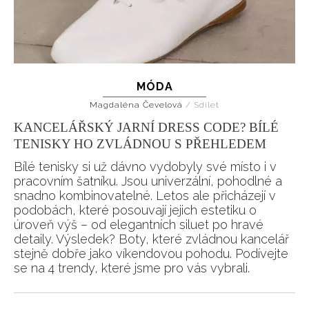
MÓDA
Magdaléna Čevelová
/
Sdílet
KANCELÁŘSKÝ JARNÍ DRESS CODE? BÍLÉ
TENISKY HO ZVLÁDNOU S PŘEHLEDEM
Bílé tenisky si už dávno vydobyly své místo i v
pracovním šatníku. Jsou univerzální, pohodlné a
snadno kombinovatelné. Letos ale přicházejí v
podobách, které posouvají jejich estetiku o
úroveň výš – od elegantních siluet po hravé
detaily. Výsledek? Boty, které zvládnou kancelář
stejně dobře jako víkendovou pohodu. Podívejte
se na 4 trendy, které jsme pro vás vybrali.