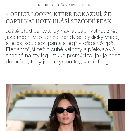
Magdaléna Čevelová
/
Sdílet
HOME
4 OFFICE LOOKY, KTERÉ DOKAZUJÍ, ŽE
CAPRI KALHOTY HLÁSÍ SEZÓNNÍ PEAK
Ještě před pár lety by návrat capri kalhot zněl
jako módní vtip. Jenže trendy se cyklicky vracejí –
a letos jsou capri pants a legíny oficiálně zpět.
Elegantnější než dlouhé kalhoty a překvapivě
snadné na styling. Pokud přemýšlíte, jak je nosit
do práce, tady jsou čtyři outfity, které fungují.