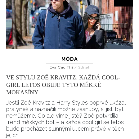
MÓDA
Eva Cao Thi
/
Sdílet
VE STYLU ZOË KRAVITZ: KAŽDÁ COOL-
GIRL LETOS OBUJE TYTO MĚKKÉ
MOKASÍNY
Jestli Zoë Kravitz a Harry Styles poprvé ukázali
prstýnek a naznačili možné zásnuby, si jistí být
nemůžeme. Co ale víme jistě? Zoë potvrdila
trend měkkých bot – a každá cool girl se letos
bude procházet slunnými ulicemi právě v těch
jejích.