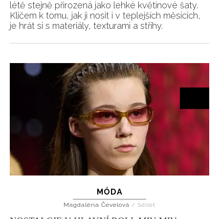
létě stejně přirozená jako lehké květinové šaty.
INFORMACE
Klíčem k tomu, jak ji nosit i v teplejších měsících,
je hrát si s materiály, texturami a střihy.
REDAKCE
MÓDA
Magdaléna Čevelová
/
Sdílet