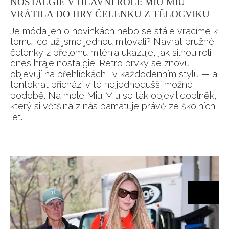
NOSTALGIE V HLAVNÍ ROLI: MIU MIU
VRÁTILA DO HRY ČELENKU Z TĚLOCVIKU
Je móda jen o novinkách nebo se stále vracíme k
tomu, co už jsme jednou milovali? Návrat pružné
čelenky z přelomu milénia ukazuje, jak silnou roli
dnes hraje nostalgie. Retro prvky se znovu
objevují na přehlídkách i v každodenním stylu — a
tentokrát přichází v té nejjednodušší možné
podobě. Na mole Miu Miu se tak objevil doplněk,
který si většina z nás pamatuje právě ze školních
let.