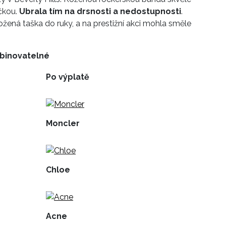
čkou.
Ubrala tím na drsnosti a nedostupnosti
.
ená taška do ruky, a na prestižní akci mohla směle
mbinovatelné
Po výplatě
Moncler
Chloe
Acne