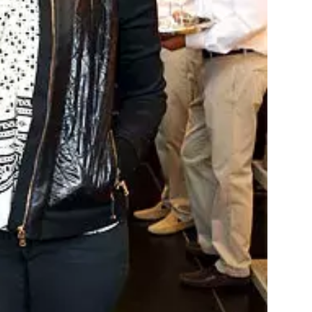
Přihlášením k newsletteru souhlasíte s
Obcho
společnosti BurdaMedia Extra s.r.o.
a potv
Zásadami ochrany soukromí
- BurdaMedia E
pracovat zejména k organizaci a vyhodnocení 
Chcete navíc dostávat i další zajímavé a exkluz
Pokud souhlasíte se zpracováním údajů k tom
soukromí BurdaMedia Extra s.r.o.
, zaškrtnět