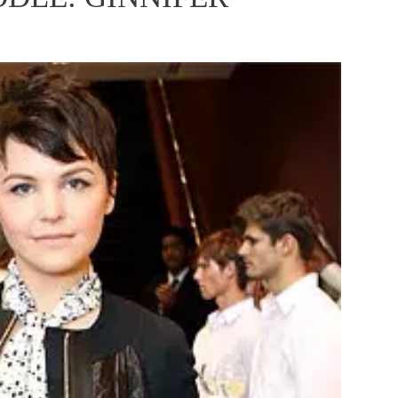
ÁSKA A SEX
ELLEPHORIA
ELLE STOR
ingles
y a on
ex
vatba
OME
NEWSLETTER