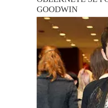
ELLE BEAUTY LOUNGE
L
GOODWIN
S
V
S
S
ELLE DECORATION
H
INFORMACE
REDAKCE