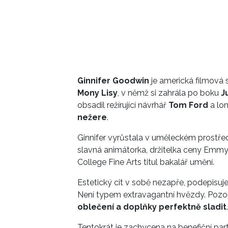
Ginnifer Goodwin
je americká filmová s
Mony Lisy
, v němž si zahrála po boku
Ju
obsadil režírující návrhář
Tom Ford
a lon
nežere
.
Ginnifer vyrůstala v uměleckém prostředí –
slavná animátorka, držitelka ceny Emmy.
College Fine Arts titul bakalář umění.
Estetický cit v sobě nezapře, podepisuje s
Není typem extravagantní hvězdy. Pozor
oblečení a doplňky perfektně sladit
.
Tentokrát je zachycena na benefiční par