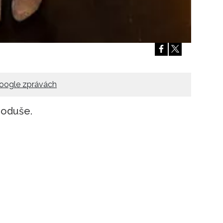
oogle zprávách
noduše.