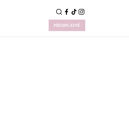
PŘEDPLATNÉ
VÍCE
Y
CELEBRITY
Novinky
Styl slavných
Rozhovory
ie