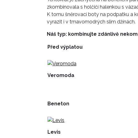
zkombinovala s holčičí halenkou s váza
K tomu šněrovací boty na podpatku a kož
vyrazit i v tmavomodrých slim džínách.
Náš typ: kombinujte zdánlivě neko
Před výplatou
Veromoda
Beneton
Levis