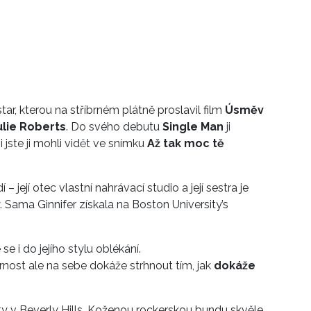
tar, kterou na stříbrném plátně proslavil film
Úsměv
lie Roberts
. Do svého debutu
Single Man
ji
i jste ji mohli vidět ve snímku
Až tak moc tě
 její otec vlastní nahrávací studio a její sestra je
 Sama Ginnifer získala na Boston University’s
e i do jejího stylu oblékání.
nost ale na sebe dokáže strhnout tím, jak
dokáže
ty v Beverly Hills. Koženou rockerskou bundu skvěle