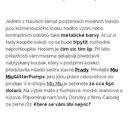
Jedním z hlavních témat podzimních módních trendů
jsou kromě klučičího looku, hadího vzoru nebo
kontrastních odstínů také
metalické barvy
. Ať už si
tedy koupíte cokoli, co se bude
třpytit
, rozhodně
neprohloupíte. Heslem je:
čím víc tím líp
. Při této
příležitosti vám musíme detailněji představit
nablýskaný kousek, který v podzimní kolekci
představila mladší sestra slavné
Prady
. Přivítejte
Miu
Miu
Glitter
Pumps
, jenž jdou právě celosvětově do
prodeje. V e-shopu
Miu Miu
je seženete
za cca 650
dolarů
. Na výběr máte z fuchsiové, modré, oranžové a
růžové. Připomínají nám boty Dorotky z filmu Čaroděj
ze země Oz.
Které se vám líbí nejvíc?