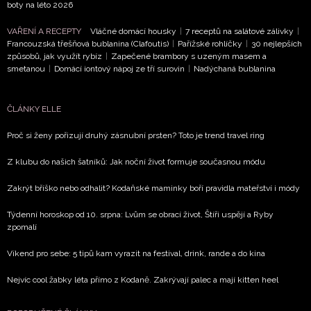
NEWSLETTER
boty na léto 2026
VAŘENÍ A RECEPTY
Vláčné domácí housky
|
7 receptů na salátové zálivky
|
ODESLAT
Francouzská třešňová bublanina (Clafoutis)
|
Pařížské rohlíčky
|
30 nejlepších
způsobů, jak využít rybíz
|
Zapečené brambory s uzeným masem a
Přihlášením k newsletteru souhlasíte s
Obchodními
smetanou
|
Domácí iontový nápoj ze tří surovin
|
Nadýchaná bublanina
podmínkami společnosti BurdaMedia Extra s.r.o.
a
potvrzujete, že jste se seznámili se
Zásadami
ČLÁNKY ELLE
ochrany soukromí
- BurdaMedia Extra s.r.o. bude s
Vašimi údaji pracovat zejména k organizaci a
Proč si ženy pořizují druhý zásnubní prsten? Toto je trend travel ring
vyhodnocení akce a zasílání novinek.
Z klubu do našich šatníků: Jak noční život formuje současnou módu
Chcete navíc dostávat i další zajímavé a exkluzivní
Zakrýt bříško nebo odhalit? Kodaňské maminky boří pravidla mateřství i módy
informace od našich partnerů? Pokud souhlasíte se
zpracováním údajů k tomuto účelu podle
Zásad ochrany
Týdenní horoskop od 10. srpna: Lvům se obrací život, Štíři uspějí a Ryby
soukromí BurdaMedia Extra s.r.o.
, zaškrtněte toto pole.
zpomalí
Víkend pro sebe: 5 tipů kam vyrazit na festival, drink, rande a do kina
Nejvíc cool žabky léta přímo z Kodaně. Zakrývají palec a mají kitten heel