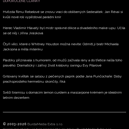
DOPORUČENÉ ČLÁNKY
Hvězda filmu Rebelové se znovu vrací do oblíbených šedesátek: Jan Révai si
kvůli nové roli vypěstoval parádní knír
Herec Vladimír Hlavatý byl mistr správné dikce a divadelního make-upu: Učila
se od něj i Jiřina Jirásková
Čtyři věci, které o Whitney Houston možná nevíte: Odmítl ji bratr Michaela
Jacksona a měla milenku
Plastiky přiznávala s humorem, od mužů zažívala rány a do třetice našla toho
pravého: Dramatický i zářivý život královny swingu Evy Pilarové
Grilovaný květák se salsou z pečených paprik podle Jana Punčocháře: Doby
prachsprostého hermelínu skončily, říká
Svěží tiramisu s domácím lemon curdem a mascarpone krémem je ideálním
letním dezertem
© 2003-2026
BurdaMedia Extra s.r.o.