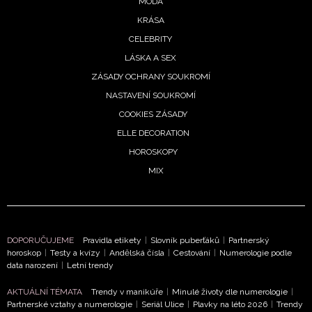
MÓDA
KRÁSA
CELEBRITY
LÁSKA A SEX
ZÁSADY OCHRANY SOUKROMÍ
NASTAVENÍ SOUKROMÍ
COOKIES ZÁSADY
ELLE DECORATION
HOROSKOPY
MIX
DOPORUČUJEME
Pravidla etikety
|
Slovník puberťáků
|
Partnerský
horoskop
|
Testy a kvízy
|
Andělská čísla
|
Cestování
|
Numerologie podle
data narození
|
Letní trendy
AKTUÁLNÍ TÉMATA
Trendy v manikúře
|
Minulé životy dle numerologie
|
Partnerské vztahy a numerologie
|
Seriál Ulice
|
Plavky na léto 2026
|
Trendy