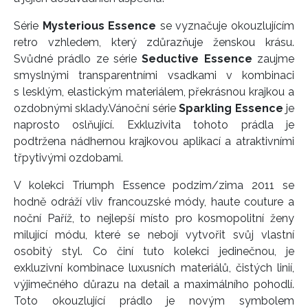
Série
Mysterious Essence
se vyznačuje okouzlujícím
retro vzhledem, který zdůrazňuje ženskou krásu.
Svůdné prádlo ze série
Seductive Essence
zaujme
smyslnými transparentními vsadkami v kombinaci
s lesklým, elastickým materiálem, překrásnou krajkou a
ozdobnými sklady.
Vánoční série
Sparkling Essence
je
naprosto oslňující. Exkluzivita tohoto prádla je
podtržena nádhernou krajkovou aplikací a atraktivními
třpytivými ozdobami.
V kolekci Triumph Essence podzim/zima 2011 se
hodně odráží vliv francouzské módy, haute couture a
noční Paříž, to nejlepší místo pro kosmopolitní ženy
milující módu, které se nebojí vytvořit svůj vlastní
osobitý styl. Co činí tuto kolekci jedinečnou, je
exkluzivní kombinace luxusních materiálů, čistých linií,
výjimečného důrazu na detail a maximálního pohodlí.
Toto okouzlující prádlo je novým symbolem