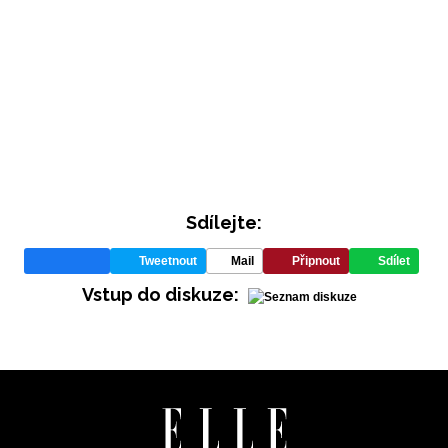
Sdílejte:
Tweetnout
Mail
Připnout
Sdílet
Vstup do diskuze: