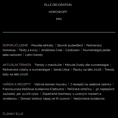
ELLE DECORATION
ODESLAT
HOROSKOPY
MIX
Přihlášením k newsletteru souhlasíte s
Obchodními
podmínkami společnosti BurdaMedia Extra s.r.o.
a
potvrzujete, že jste se seznámili se
Zásadami
ochrany soukromí
- BurdaMedia Extra s.r.o. bude s
DOPORUČUJEME
Pravidla etikety
|
Slovník puberťáků
|
Partnerský
Vašimi údaji pracovat zejména k organizaci a
horoskop
|
Testy a kvízy
|
Andělská čísla
|
Cestování
|
Numerologie podle
data narození
|
Letní trendy
vyhodnocení akce a zasílání novinek.
AKTUÁLNÍ TÉMATA
Trendy v manikúře
|
Minulé životy dle numerologie
|
Chcete navíc dostávat i další zajímavé a exkluzivní
Partnerské vztahy a numerologie
|
Seriál Ulice
|
Plavky na léto 2026
|
Trendy
informace od našich partnerů? Pokud souhlasíte se
boty na léto 2026
zpracováním údajů k tomuto účelu podle
Zásad ochrany
soukromí BurdaMedia Extra s.r.o.
, zaškrtněte toto pole.
VAŘENÍ A RECEPTY
Vláčné domácí housky
|
7 receptů na salátové zálivky
|
Francouzská třešňová bublanina (Clafoutis)
|
Pařížské rohlíčky
|
30 nejlepších
způsobů, jak využít rybíz
|
Zapečené brambory s uzeným masem a
smetanou
|
Domácí iontový nápoj ze tří surovin
|
Nadýchaná bublanina
ČLÁNKY ELLE