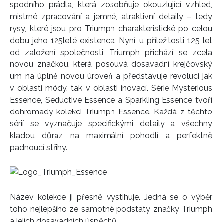
spodního prádla, která zosobňuje okouzlující vzhled,
mistrné zpracování a jemné, atraktivní detaily – tedy
rysy, které jsou pro Triumph charakteristické po celou
dobu jeho 125leté existence. Nyní, u příležitosti 125 let
od založení společnosti, Triumph přichází se zcela
novou značkou, která posouvá dosavadní krejčovský
um na úplně novou úroveň a představuje revoluci jak
v oblasti módy, tak v oblasti inovací. Série Mysterious
Essence, Seductive Essence a Sparkling Essence tvoří
dohromady kolekci Triumph Essence. Každá z těchto
sérií se vyznačuje specifickými detaily a všechny
kladou důraz na maximální pohodlí a perfektně
padnoucí střihy.
Název kolekce ji přesně vystihuje. Jedná se o výběr
toho nejlepšího ze samotné podstaty značky Triumph
a jejích dosavadních úspěchů.