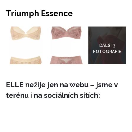
Triumph Essence
Přejít
do
galerie
INFORMACE
ELLE nežije jen na webu – jsme v
REDAKCE
terénu i na sociálních sítích: