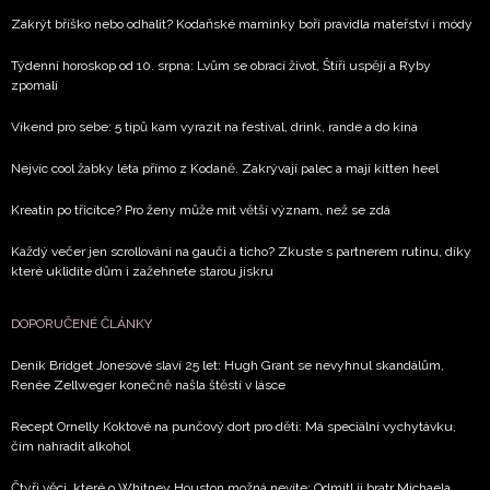
Zakrýt bříško nebo odhalit? Kodaňské maminky boří pravidla mateřství i módy
Týdenní horoskop od 10. srpna: Lvům se obrací život, Štíři uspějí a Ryby
zpomalí
Víkend pro sebe: 5 tipů kam vyrazit na festival, drink, rande a do kina
Nejvíc cool žabky léta přímo z Kodaně. Zakrývají palec a mají kitten heel
Kreatin po třicítce? Pro ženy může mít větší význam, než se zdá
Každý večer jen scrollování na gauči a ticho? Zkuste s partnerem rutinu, díky
které uklidíte dům i zažehnete starou jiskru
DOPORUČENÉ ČLÁNKY
Deník Bridget Jonesové slaví 25 let: Hugh Grant se nevyhnul skandálům,
Renée Zellweger konečně našla štěstí v lásce
Recept Ornelly Koktové na punčový dort pro děti: Má speciální vychytávku,
čím nahradit alkohol
Čtyři věci, které o Whitney Houston možná nevíte: Odmítl ji bratr Michaela