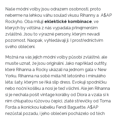
Naše módní volby jsou odrazem osobnosti, proto
neberme na lehkou váhu soulad vkusu Rihanny a A$AP
Rockyho. Oba milují
eklektické kombinace
, ve
kterých by většina z nás vypadala přinejmenším
zvláštně. Jsou to výrazné persony, kterým nevadí
pozornost. Naopak, vyhledávají ji. I prostřednictvím
svého oblečení.
Možná na vás jejich módní volby působí zvláštně, ale
musíte uznat, že jsou originální. Jako například outfity,
které Rihanna a Rocky ukázali na jednom gala v New
Yorku. Rihanna na sobě měla hit letošního i minulého
léta: šaty, kterým se říká slip dress. Evokují spodničku
nebo noční košilku a nosí je teď všichni. Ale jen Rihanna
si je nechala pošít vintage korálky od Diora a vzala si k
nim chlupatou růžovou čepici, zlaté střevíčky od Toma
Forda a ikonickou kabelku Fendi Baguette. A$AP
nezůstal pozadu, i jeho oblečení pocházelo od těch