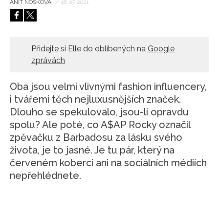
ANIT NOSKOVÁ
/
18. 07. 2021
HOME
Přidejte si Elle do oblíbených na
Google
zprávách
Oba jsou velmi vlivnými fashion influencery,
i tvářemi těch nejluxusnějších značek.
Dlouho se spekulovalo, jsou-li opravdu
spolu? Ale poté, co A$AP Rocky označil
zpěvačku z Barbadosu za lásku svého
života, je to jasné. Je tu pár, který na
červeném koberci ani na sociálních médiích
nepřehlédnete.