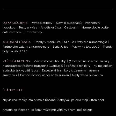
DOPORUČUJEME
Pravidla etikety
|
Slovník puberťáků
|
Partnerský
horoskop
|
Testy a kvízy
|
Andělská čísla
|
Cestování
|
Numerologie podle
data narození
|
Letní trendy
AKTUÁLNÍ TÉMATA
Trendy v manikúře
|
Minulé životy dle numerologie
|
Partnerské vztahy a numerologie
|
Seriál Ulice
|
Plavky na léto 2026
|
Trendy
boty na léto 2026
VAŘENÍ A RECEPTY
Vláčné domácí housky
|
7 receptů na salátové zálivky
|
Francouzská třešňová bublanina (Clafoutis)
|
Pařížské rohlíčky
|
30 nejlepších
způsobů, jak využít rybíz
|
Zapečené brambory s uzeným masem a
smetanou
|
Domácí iontový nápoj ze tří surovin
|
Nadýchaná bublanina
ČLÁNKY ELLE
Nejvíc cool žabky léta přímo z Kodaně. Zakrývají palec a mají kitten heel
Kreatin po třicítce? Pro ženy může mít větší význam, než se zdá