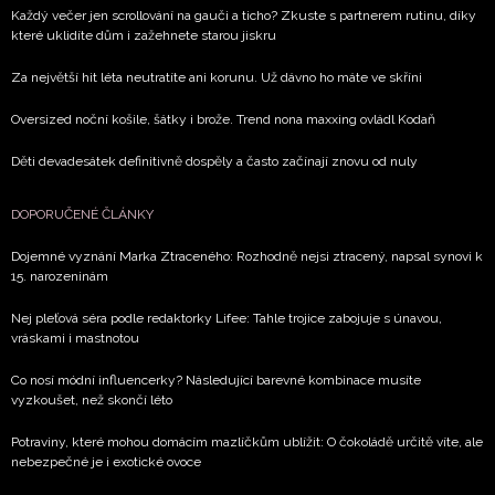
Každý večer jen scrollování na gauči a ticho? Zkuste s partnerem rutinu, díky
které uklidíte dům i zažehnete starou jiskru
Za největší hit léta neutratíte ani korunu. Už dávno ho máte ve skříni
Oversized noční košile, šátky i brože. Trend nona maxxing ovládl Kodaň
Děti devadesátek definitivně dospěly a často začínají znovu od nuly
DOPORUČENÉ ČLÁNKY
Dojemné vyznání Marka Ztraceného: Rozhodně nejsi ztracený, napsal synovi k
15. narozeninám
Nej pleťová séra podle redaktorky Lifee: Tahle trojice zabojuje s únavou,
vráskami i mastnotou
Co nosí módní influencerky? Následující barevné kombinace musíte
vyzkoušet, než skončí léto
Potraviny, které mohou domácím mazlíčkům ublížit: O čokoládě určitě víte, ale
nebezpečné je i exotické ovoce