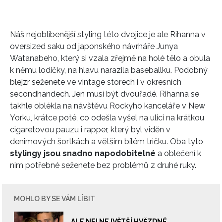
REDAKCE
Náš nejoblíbenější styling této dvojice je ale Rihanna v
oversized saku od japonského návrháře Junya
Watanabeho, který si vzala zřejmě na holé tělo a obula
k němu lodičky, na hlavu narazila baseballku. Podobný
blejzr seženete ve vintage storech i v okresních
secondhandech. Jen musí být dvouřadé. Rihanna se
takhle oblékla na návštěvu Rockyho kanceláře v New
Yorku, krátce poté, co odešla vyšel na ulici na krátkou
cigaretovou pauzu i rapper, který byl viděn v
denimových šortkách a větším bílém tričku. Oba tyto
stylingy jsou snadno napodobitelné
a oblečení k
nim potřebné seženete bez problémů z druhé ruky.
MOHLO BY SE VÁM LÍBIT
ALE NE! NEJVĚTŠÍ HVĚZDNÉ