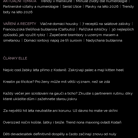
AKTUÁLNÍ TÉMATA
Trendy v manikúře
|
Minulé životy dle numerologie
|
Partnerské vztahy a numerologie
|
Seriál Ulice
|
Plavky na léto 2026
|
Trendy
boty na léto 2026
VAŘENÍ A RECEPTY
Vláčné domácí housky
|
7 receptů na salátové zálivky
|
Francouzská třešňová bublanina (Clafoutis)
|
Pařížské rohlíčky
|
30 nejlepších
způsobů, jak využít rybíz
|
Zapečené brambory s uzeným masem a
smetanou
|
Domácí iontový nápoj ze tří surovin
|
Nadýchaná bublanina
ČLÁNKY ELLE
Nejvíc cool žabky léta přímo z Kodaně. Zakrývají palec a mají kitten heel
Kreatin po třicítce? Pro ženy může mít větší význam, než se zdá
Každý večer jen scrollování na gauči a ticho? Zkuste s partnerem rutinu, díky
které uklidíte dům i zažehnete starou jiskru
Za největší hit léta neutratíte ani korunu. Už dávno ho máte ve skříni
Oversized noční košile, šátky i brože. Trend nona maxxing ovládl Kodaň
Děti devadesátek definitivně dospěly a často začínají znovu od nuly