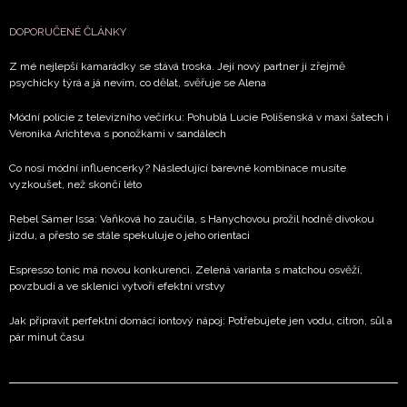
DOPORUČENÉ ČLÁNKY
Z mé nejlepší kamarádky se stává troska. Její nový partner ji zřejmě
psychicky týrá a já nevím, co dělat, svěřuje se Alena
Módní policie z televizního večírku: Pohublá Lucie Polišenská v maxi šatech i
Veronika Arichteva s ponožkami v sandálech
Co nosí módní influencerky? Následující barevné kombinace musíte
vyzkoušet, než skončí léto
Rebel Sámer Issa: Vaňková ho zaučila, s Hanychovou prožil hodně divokou
jízdu, a přesto se stále spekuluje o jeho orientaci
Espresso tonic má novou konkurenci. Zelená varianta s matchou osvěží,
povzbudí a ve sklenici vytvoří efektní vrstvy
Jak připravit perfektní domácí iontový nápoj: Potřebujete jen vodu, citron, sůl a
pár minut času