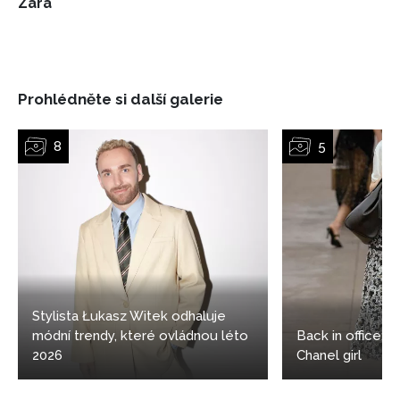
Zara
vyhodnocení akce a zasílání novinek.
Chcete navíc dostávat i další zajímavé a exkluzivní
informace od našich partnerů? Pokud souhlasíte se
zpracováním údajů k tomuto účelu podle
Zásad ochrany
Prohlédněte si další galerie
soukromí BurdaMedia Extra s.r.o.
, zaškrtněte toto pole.
Stylista Łukasz Witek odhaluje
módní trendy, které ovládnou léto
Back in office: 5
2026
Chanel girl