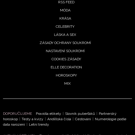
RSS FEED
MÓDA
KRÁSA
CELEBRITY
LÁSKA A SEX
ZÁSADY OCHRANY SOUKROMÍ
NASTAVENÍ SOUKROMÍ
COOKIES ZÁSADY
ELLE DECORATION
HOROSKOPY
MIX
DOPORUČUJEME
Pravidla etikety
|
Slovník puberťáků
|
Partnerský
horoskop
|
Testy a kvízy
|
Andělská čísla
|
Cestování
|
Numerologie podle
data narození
|
Letní trendy