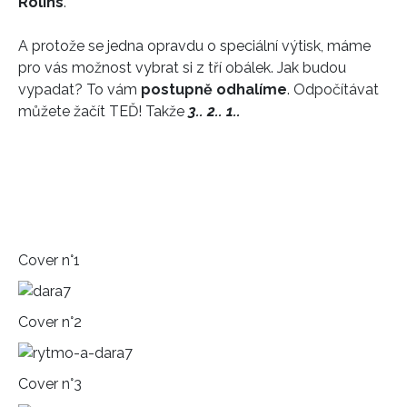
Rolins
.
A protože se jedna opravdu o speciální výtisk, máme
pro vás možnost vybrat si z tří obálek. Jak budou
vypadat? To vám
postupně odhalíme
. Odpočítávat
můžete žačít TEĎ! Takže
3.. 2.. 1..
Cover n°1
Cover n°2
Cover n°3