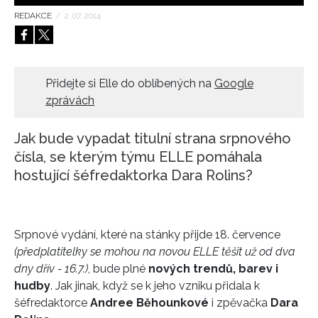
REDAKCE
/
2. 07. 2014
HOME
Přidejte si Elle do oblíbených na
Google
zprávách
Jak bude vypadat titulní strana srpnového
čísla, se kterým týmu ELLE pomáhala
hostující šéfredaktorka Dara Rolins?
Srpnové vydání, které na stánky přijde 18. července
(předplatitelky se mohou na novou ELLE těšit už od dva
dny dřív - 16.7.)
, bude plné
nových trendů, barev i
hudby
. Jak jinak, když se k jeho vzniku přidala k
šéfredaktorce
Andree Běhounkové
i zpěvačka
Dara