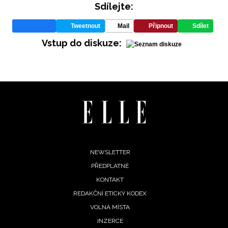
Sdílejte:
Tweetnout
Mail
Připnout
Sdílet
Vstup do diskuze:
INFORMACE
REDAKCE
Footer
NEWSLETTER
PŘEDPLATNÉ
menu
KONTAKT
REDAKČNÍ ETICKÝ KODEX
VOLNÁ MÍSTA
INZERCE