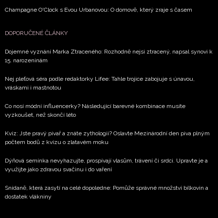
Champagne O'Clock s Evou Urbanovou: O domově, který zraje s časem
DOPORUČENÉ ČLÁNKY
Dojemné vyznání Marka Ztraceného: Rozhodně nejsi ztracený, napsal synovi k
15. narozeninám
Nej pleťová séra podle redaktorky Lifee: Tahle trojice zabojuje s únavou,
vráskami i mastnotou
Co nosí módní influencerky? Následující barevné kombinace musíte
vyzkoušet, než skončí léto
Kvíz: Jste pravý pivař a znáte zythologii? Oslavte Mezinárodní den piva plným
počtem bodů z kvízu o zlatavém moku
Dýňová semínka nevyhazujte, prospívají vlasům, trávení či srdci. Upravte je a
využijte jako zdravou svačinu i do vaření
Snídaně, která zasytí na celé dopoledne: Pomůže správné množství bílkovin a
dostatek vlákniny