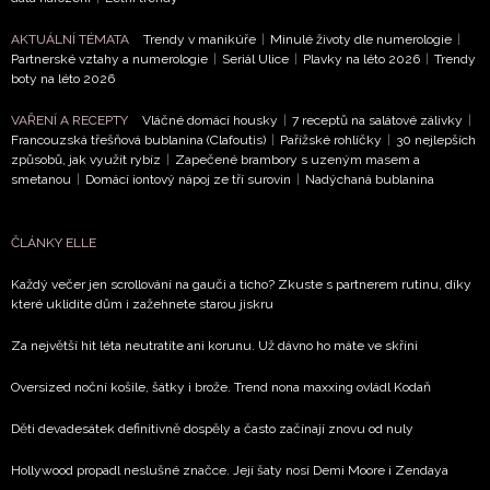
AKTUÁLNÍ TÉMATA
Trendy v manikúře
|
Minulé životy dle numerologie
|
NEWSLETTER
Partnerské vztahy a numerologie
|
Seriál Ulice
|
Plavky na léto 2026
|
Trendy
boty na léto 2026
ODESLAT
VAŘENÍ A RECEPTY
Vláčné domácí housky
|
7 receptů na salátové zálivky
|
Francouzská třešňová bublanina (Clafoutis)
|
Pařížské rohlíčky
|
30 nejlepších
Přihlášením k newsletteru souhlasíte s
Obchodními
způsobů, jak využít rybíz
|
Zapečené brambory s uzeným masem a
smetanou
|
Domácí iontový nápoj ze tří surovin
|
Nadýchaná bublanina
podmínkami společnosti BurdaMedia Extra s.r.o.
a
potvrzujete, že jste se seznámili se
Zásadami
ochrany soukromí
- BurdaMedia Extra s.r.o. bude s
ČLÁNKY ELLE
Vašimi údaji pracovat zejména k organizaci a
Každý večer jen scrollování na gauči a ticho? Zkuste s partnerem rutinu, díky
vyhodnocení akce a zasílání novinek.
které uklidíte dům i zažehnete starou jiskru
Chcete navíc dostávat i další zajímavé a exkluzivní
Za největší hit léta neutratíte ani korunu. Už dávno ho máte ve skříni
informace od našich partnerů? Pokud souhlasíte se
zpracováním údajů k tomuto účelu podle
Zásad ochrany
Oversized noční košile, šátky i brože. Trend nona maxxing ovládl Kodaň
soukromí BurdaMedia Extra s.r.o.
, zaškrtněte toto pole.
Děti devadesátek definitivně dospěly a často začínají znovu od nuly
Hollywood propadl neslušné značce. Její šaty nosí Demi Moore i Zendaya