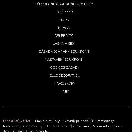
VŠEOBECNÉ OBCHODNÍ PODMÍNKY
RSS FEED
MÓDA
KRÁSA
CELEBRITY
LÁSKA A SEX
ZÁSADY OCHRANY SOUKROMÍ
NASTAVENÍ SOUKROMÍ
COOKIES ZÁSADY
ELLE DECORATION
HOROSKOPY
MIX
DOPORUČUJEME
Pravidla etikety
|
Slovník puberťáků
|
Partnerský
horoskop
|
Testy a kvízy
|
Andělská čísla
|
Cestování
|
Numerologie podle
data narození
|
Letní trendy