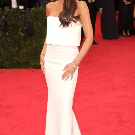
Přihlášením k newsletteru souhlasíte s
Obchodními
podmínkami společnosti BurdaMedia Extra s.r.o.
a
potvrzujete, že jste se seznámili se
Zásadami
ochrany soukromí
- BurdaMedia Extra s.r.o. bude s
Vašimi údaji pracovat zejména k organizaci a
vyhodnocení akce a zasílání novinek.
Chcete navíc dostávat i další zajímavé a exkluzivní
informace od našich partnerů? Pokud souhlasíte se
zpracováním údajů k tomuto účelu podle
Zásad ochrany
soukromí BurdaMedia Extra s.r.o.
, zaškrtněte toto pole.