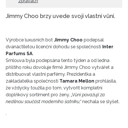
zprávách
Jimmy Choo brzy uvede svoji vlastní vůni.
Výrobce luxusních bot
Jimmy Choo
podepsal
dvanáctiletou licenční dohodu se společností
Inter
Parfums SA
.
Smlouva byla podepsána tento týden a od ledna
příštího roku dovoluje firmě Jimmy Choo vytvářet a
distribuovat vlastní parfémy. Prezidentka a
zakladatelka společnosti
Tamara Mellon
prohlásila,
že vždycky toužila po tom, vytvořit kompletní
doplňkový sortiment pro ženy.
„Vůni považuji za
nedílnou součást moderního šatníku,“
nechala se slyšet.
.