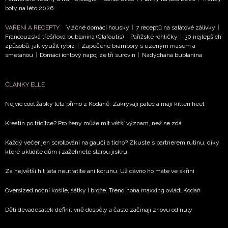
NEWSLETTER
boty na léto 2026
ODESLAT
VAŘENÍ A RECEPTY
Vláčné domácí housky
|
7 receptů na salátové zálivky
|
Francouzská třešňová bublanina (Clafoutis)
|
Pařížské rohlíčky
|
30 nejlepších
způsobů, jak využít rybíz
|
Zapečené brambory s uzeným masem a
Přihlášením k newsletteru souhlasíte s
Obchodními
smetanou
|
Domácí iontový nápoj ze tří surovin
|
Nadýchaná bublanina
podmínkami společnosti BurdaMedia Extra s.r.o.
a
potvrzujete, že jste se seznámili se
Zásadami
ČLÁNKY ELLE
ochrany soukromí
- BurdaMedia Extra s.r.o. bude s
Vašimi údaji pracovat zejména k organizaci a
Nejvíc cool žabky léta přímo z Kodaně. Zakrývají palec a mají kitten heel
vyhodnocení akce a zasílání novinek.
Kreatin po třicítce? Pro ženy může mít větší význam, než se zdá
Chcete navíc dostávat i další zajímavé a exkluzivní
Každý večer jen scrollování na gauči a ticho? Zkuste s partnerem rutinu, díky
informace od našich partnerů? Pokud souhlasíte se
které uklidíte dům i zažehnete starou jiskru
zpracováním údajů k tomuto účelu podle
Zásad ochrany
soukromí BurdaMedia Extra s.r.o.
, zaškrtněte toto pole.
Za největší hit léta neutratíte ani korunu. Už dávno ho máte ve skříni
Oversized noční košile, šátky i brože. Trend nona maxxing ovládl Kodaň
Děti devadesátek definitivně dospěly a často začínají znovu od nuly