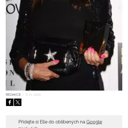
HOME
REDAKCE
/
8. 10. 2009
Přidejte si Elle do oblíbených na
Google