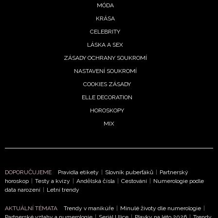
MÓDA
KRÁSA
CELEBRITY
LÁSKA A SEX
ZÁSADY OCHRANY SOUKROMÍ
NASTAVENÍ SOUKROMÍ
COOKIES ZÁSADY
ELLE DECORATION
HOROSKOPY
MIX
DOPORUČUJEME
Pravidla etikety
|
Slovník puberťáků
|
Partnerský
horoskop
|
Testy a kvízy
|
Andělská čísla
|
Cestování
|
Numerologie podle
data narození
|
Letní trendy
AKTUÁLNÍ TÉMATA
Trendy v manikúře
|
Minulé životy dle numerologie
|
Partnerské vztahy a numerologie
|
Seriál Ulice
|
Plavky na léto 2026
|
Trendy