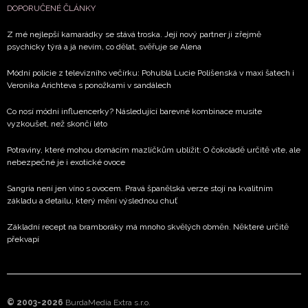
DOPORUČENÉ ČLÁNKY
Z mé nejlepší kamarádky se stává troska. Její nový partner ji zřejmě
psychicky týrá a já nevím, co dělat, svěřuje se Alena
Módní policie z televizního večírku: Pohublá Lucie Polišenská v maxi šatech i
Veronika Arichteva s ponožkami v sandálech
Co nosí módní influencerky? Následující barevné kombinace musíte
vyzkoušet, než skončí léto
Potraviny, které mohou domácím mazlíčkům ublížit: O čokoládě určitě víte, ale
nebezpečné je i exotické ovoce
Sangria není jen víno s ovocem. Pravá španělská verze stojí na kvalitním
základu a detailu, který mění výslednou chuť
Základní recept na bramboráky má mnoho skvělých obměn. Některé určitě
překvapí
© 2003-2026
BurdaMedia Extra s.r.o.