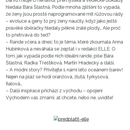
barvu miluje či nenávidí, přemýšlela a vědecké doklady
hledala Bára Šťastná. Podle mnoha zjištění to vypadá,
že ženy jsou prostě naprogramované mít růžovou rády
– evoluce a geny to prý ženy naučily, když jako ještě
pravěké sběračky hledaly pěkné zralé plody… Ale proč
to přetrvává do teď?
– Rande včera a dnes: to je téma, které zkoumala Anna
Hubínková a neváhala se zeptat i v redakci ELLE. O
tom, jak vypadá podle nich ideální rande, píše Bára
Šťastná, Radka Třeštíková, Martin Hradecký a další.
– A módní story? Přivítejte s námi léto oceánem barev!
Nejen na pláž se hodí oranžová, žlutá, tyrkysová,
fialová…
– Další inspirace přichází z východu – opojení
Východem vás zmámí, ať chcete, nebo ne, uvidíte!