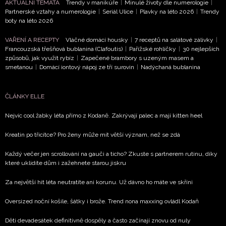
AKTUÁLNÍ TÉMATA
Trendy v manikúře
|
Minulé životy dle numerologie
|
Přihlášením k newsletteru souhlasíte s
Obchodními
Partnerské vztahy a numerologie
|
Seriál Ulice
|
Plavky na léto 2026
|
Trendy
podmínkami společnosti BurdaMedia Extra s.r.o.
a
boty na léto 2026
potvrzujete, že jste se seznámili se
Zásadami
VAŘENÍ A RECEPTY
Vláčné domácí housky
|
7 receptů na salátové zálivky
|
ochrany soukromí
- BurdaMedia Extra s.r.o. bude s
Francouzská třešňová bublanina (Clafoutis)
|
Pařížské rohlíčky
|
30 nejlepších
Vašimi údaji pracovat zejména k organizaci a
způsobů, jak využít rybíz
|
Zapečené brambory s uzeným masem a
vyhodnocení akce a zasílání novinek.
smetanou
|
Domácí iontový nápoj ze tří surovin
|
Nadýchaná bublanina
Chcete navíc dostávat i další zajímavé a exkluzivní
informace od našich partnerů? Pokud souhlasíte se
ČLÁNKY ELLE
zpracováním údajů k tomuto účelu podle
Zásad ochrany
Nejvíc cool žabky léta přímo z Kodaně. Zakrývají palec a mají kitten heel
soukromí BurdaMedia Extra s.r.o.
, zaškrtněte toto pole.
Kreatin po třicítce? Pro ženy může mít větší význam, než se zdá
Každý večer jen scrollování na gauči a ticho? Zkuste s partnerem rutinu, díky
které uklidíte dům i zažehnete starou jiskru
Za největší hit léta neutratíte ani korunu. Už dávno ho máte ve skříni
Oversized noční košile, šátky i brože. Trend nona maxxing ovládl Kodaň
Děti devadesátek definitivně dospěly a často začínají znovu od nuly