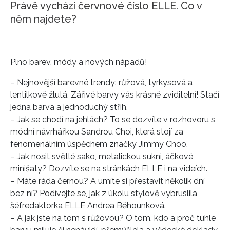
Právě vychází červnové číslo ELLE. Co v
něm najdete?
Plno barev, módy a nových nápadů!
– Nejnovější barevné trendy: růžová, tyrkysová a
lentilkově žlutá. Zářivé barvy vás krásně zviditelní! Stačí
jedna barva a jednoduchý střih.
– Jak se chodí na jehlách? To se dozvíte v rozhovoru s
módní návrhářkou Sandrou Choi, která stojí za
fenomenálním úspěchem značky Jimmy Choo.
– Jak nosit světlé sako, metalickou sukni, áčkové
minišaty? Dozvíte se na stránkách ELLE i na videích.
– Máte ráda černou? A umíte si přestavit několik dní
bez ní? Podívejte se, jak z úkolu stylově vybruslila
šéfredaktorka ELLE Andrea Běhounková.
– A jak jste na tom s růžovou? O tom, kdo a proč tuhle