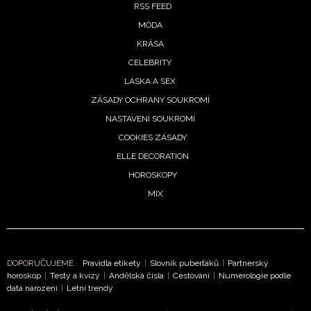
RSS FEED
MÓDA
KRÁSA
CELEBRITY
LÁSKA A SEX
ZÁSADY OCHRANY SOUKROMÍ
NASTAVENÍ SOUKROMÍ
COOKIES ZÁSADY
ELLE DECORATION
HOROSKOPY
MIX
NEWSLETTER
DOPORUČUJEME
Pravidla etikety
|
Slovník puberťáků
|
Partnerský
horoskop
|
Testy a kvízy
|
Andělská čísla
|
Cestování
|
Numerologie podle
ODESLAT
data narození
|
Letní trendy