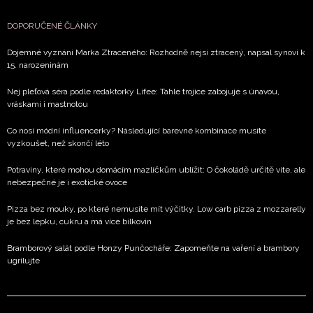
DOPORUČENÉ ČLÁNKY
Dojemné vyznání Marka Ztraceného: Rozhodně nejsi ztracený, napsal synovi k
15. narozeninám
Nej pleťová séra podle redaktorky Lifee: Tahle trojice zabojuje s únavou,
vráskami i mastnotou
Co nosí módní influencerky? Následující barevné kombinace musíte
vyzkoušet, než skončí léto
Potraviny, které mohou domácím mazlíčkům ublížit: O čokoládě určitě víte, ale
nebezpečné je i exotické ovoce
Pizza bez mouky, po které nemusíte mít výčitky. Low carb pizza z mozzarelly
je bez lepku, cukru a má více bílkovin
Bramborový salát podle Honzy Punčocháře: Zapomeňte na vaření a brambory
ugrilujte