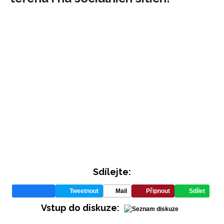
Sdílejte:
Tweetnout
Mail
Připnout
Sdílet
Vstup do diskuze: