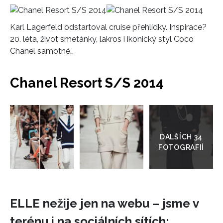
HOME
Karl Lagerfeld odstartoval cruise přehlídky. Inspirace?
20. léta, život smetánky, lakros i ikonický styl Coco
Chanel samotné…
Chanel Resort S/S 2014
Přejít
do
galerie
ELLE nežije jen na webu – jsme v
terénu i na sociálních sítích: