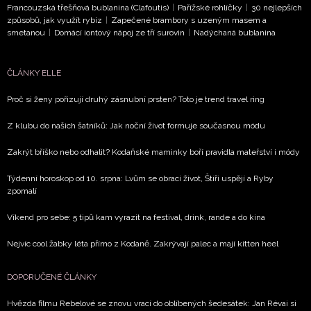
Francouzská třešňová bublanina (Clafoutis)
|
Pařížské rohlíčky
|
30 nejlepších
způsobů, jak využít rybíz
|
Zapečené brambory s uzeným masem a
smetanou
|
Domácí iontový nápoj ze tří surovin
|
Nadýchaná bublanina
NEWSLETTER
ČLÁNKY ELLE
ODESLAT
Proč si ženy pořizují druhý zásnubní prsten? Toto je trend travel ring
Přihlášením k newsletteru souhlasíte s
Obchodními
Z klubu do našich šatníků: Jak noční život formuje současnou módu
podmínkami společnosti BurdaMedia Extra s.r.o.
a
potvrzujete, že jste se seznámili se
Zásadami
Zakrýt bříško nebo odhalit? Kodaňské maminky boří pravidla mateřství i módy
ochrany soukromí
- BurdaMedia Extra s.r.o. bude s
Týdenní horoskop od 10. srpna: Lvům se obrací život, Štíři uspějí a Ryby
Vašimi údaji pracovat zejména k organizaci a
zpomalí
vyhodnocení akce a zasílání novinek.
Víkend pro sebe: 5 tipů kam vyrazit na festival, drink, rande a do kina
Chcete navíc dostávat i další zajímavé a exkluzivní
informace od našich partnerů? Pokud souhlasíte se
Nejvíc cool žabky léta přímo z Kodaně. Zakrývají palec a mají kitten heel
zpracováním údajů k tomuto účelu podle
Zásad ochrany
soukromí BurdaMedia Extra s.r.o.
, zaškrtněte toto pole.
DOPORUČENÉ ČLÁNKY
Hvězda filmu Rebelové se znovu vrací do oblíbených šedesátek: Jan Révai si