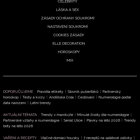
CELEBRITY
LÁSKA A SEX
ZÁSADY OCHRANY SOUKROMÍ
NASTAVENÍ SOUKROMÍ
COOKIES ZÁSADY
ELLE DECORATION
HOROSKOPY
MIX
DOPORUČUJEME
Pravidla etikety
|
Slovník puberťáků
|
Partnerský
horoskop
|
Testy a kvízy
|
Andělská čísla
|
Cestování
|
Numerologie podle
data narození
|
Letní trendy
AKTUÁLNÍ TÉMATA
Trendy v manikúře
|
Minulé životy dle numerologie
|
Partnerské vztahy a numerologie
|
Seriál Ulice
|
Plavky na léto 2026
|
Trendy
boty na léto 2026
VAŘENÍ A RECEPTY
Vláčné domácí housky
|
7 receptů na salátové zálivky
|