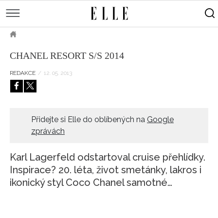
měsíce
Street
Kulturní
style
Péče
tipy
Sluneční
Přejít
o
Módní
Dekor
ELLE.CZ
tělo
Partnerský
k
MÓDA
přehlídky
a
Cestování
CHANEL RESORT S/S 2014
hlavnímu
Čínský
KRÁSA
pleť
obsahu
Technologie
Keltský
REDAKCE
/
12. 05. 2013
Novinky
LIFESTYLE
Empowerment
Indiánský
Styl
HOROSKOPY
Numerologie
Singles
slavných
Vy a
CELEBRITY
Rozhovory
Přidejte si Elle do oblíbených na
Google
on
zprávách
ELLE BEAUTY LOUNGE
Sex
LÁSKA A SEX
Svatba
Karl Lagerfeld odstartoval cruise přehlídky.
ELLEPHORIA
Inspirace? 20. léta, život smetánky, lakros i
ikonický styl Coco Chanel samotné…
ELLE STORIES
ELLE WOMEN AWARDS
ELLE DECORATION