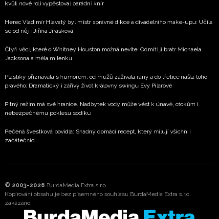
kvůli nové roli vypěstoval parádní knír
Herec Vladimír Hlavatý byl mistr správné dikce a divadelního make-upu: Učila
se od něj i Jiřina Jirásková
Čtyři věci, které o Whitney Houston možná nevíte: Odmítl ji bratr Michaela
Jacksona a měla milenku
Plastiky přiznávala s humorem, od mužů zažívala rány a do třetice našla toho
pravého: Dramatický i zářivý život královny swingu Evy Pilarové
Pitný režim má své hranice. Nadbytek vody může vést k únavě, otokům i
nebezpečnému poklesu sodíku
Pečená švestková povidla: Snadný domácí recept, který milují všichni i
začátečníci
© 2003-2026
BurdaMedia Extra s.r.o.
Kopírování obsahu je bez písemného souhlasu BurdaMedia Extra s.r.o.
zakázáno