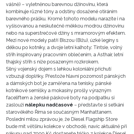
vášně) – vyletněnou barevnou džínovinu, která
kombinuje různé tóny a odstíny dosažené otíráním
barevného prášku. Kromě tohoto modelu narazíte i na
vyšisovanou a neskutečně měkkou modrou džínovinu
nebo na superstrečové džíny s mramorovým efektem.
Mezi nové modely patří Biszou (Bižu), úzké legíny s
délkou po kotníky, a dvoje letní kalhoty: Tintsie, volný
střih inspirovaný pracovním oblečením, a Asthair, letní
thajský střih s níže posazeným rozkrokem.
Silný vojenský dojem s lehkou koloniální příchutí
vzbuzují doplňky. Přestože hlavní pozornost pánských
a dámských bot je zaměřena na tenisky, pánské
kotníkové semišky a mokasíny prošly výrazným
faceliftem a ženské páskové boty na podpatku si
zaslouží
nálepku nadčasové
– představte si setkání
starověkého Říma se současným Manhattanem.
Poslední milou zprávou je, že Diesel Flagship Store
bude mít většinu kolekce v obchodě, navíc aktuálně při
nákupu nad 7000 Kč dostanete tričko z kolekce Diesel