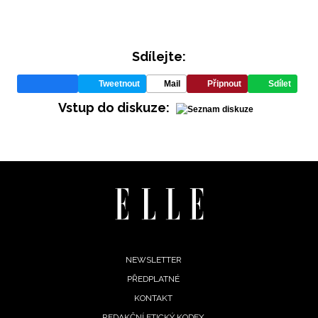
Sdílejte:
Tweetnout
Mail
Připnout
Sdílet
Vstup do diskuze:
INFORMACE
REDAKCE
Footer
NEWSLETTER
PŘEDPLATNÉ
menu
KONTAKT
REDAKČNÍ ETICKÝ KODEX