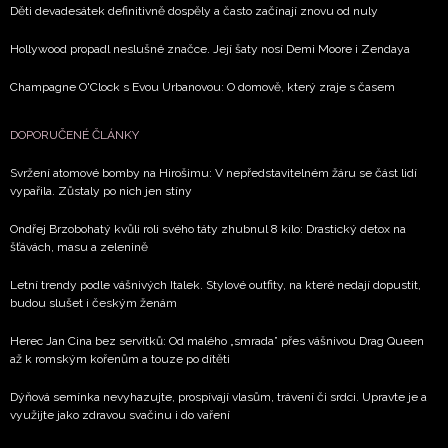
Děti devadesátek definitivně dospěly a často začínají znovu od nuly
Hollywood propadl neslušné značce. Její šaty nosí Demi Moore i Zendaya
Champagne O'Clock s Evou Urbanovou: O domově, který zraje s časem
DOPORUČENÉ ČLÁNKY
Svržení atomové bomby na Hirošimu: V nepředstavitelném žáru se část lidí
vypařila. Zůstaly po nich jen stíny
Ondřej Brzobohatý kvůli roli svého táty zhubnul 8 kilo: Drastický detox na
šťávách, masu a zelenině
Letní trendy podle vášnivých Italek. Stylové outfity, na které nedají dopustit,
budou slušet i českým ženám
Herec Jan Cina bez servítků: Od malého „smrada” přes vášnivou Drag Queen
až k romským kořenům a touze po dítěti
Dýňová semínka nevyhazujte, prospívají vlasům, trávení či srdci. Upravte je a
využijte jako zdravou svačinu i do vaření