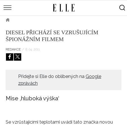
měsíce
Street
Kulturní
style
Péče
tipy
Sluneční
Přejít
o
Módní
Dekor
ELLE.CZ
tělo
Partnerský
k
MÓDA
přehlídky
a
Cestování
DIESEL PŘICHÁZÍ SE VZRUŠUJÍCÍM
hlavnímu
Čínský
KRÁSA
pleť
ŠPIONÁŽNÍM FILMEM
obsahu
Technologie
Keltský
Novinky
LIFESTYLE
Empowerment
Indiánský
REDAKCE
/
8. 04. 2011
Styl
HOROSKOPY
Numerologie
Singles
slavných
Vy a
CELEBRITY
Rozhovory
on
Přidejte si Elle do oblíbených na
Google
ELLE BEAUTY LOUNGE
Sex
zprávách
LÁSKA A SEX
Svatba
ELLEPHORIA
Mise ‚hluboká výška‘
ELLE STORIES
ELLE WOMEN AWARDS
Se vzrůstajícími teplotami uvádí tato značka novou
ELLE DECORATION