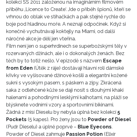
kolekci SS 2011 založenou na imaginárním filmovém
příběhu ‚Licence to Create‘. Jde o příběh špionů, kteří se
HOME
vrhnou do oblak ve stíhačkách a pak stejně rychle do
boje pod hladinou moře. A neznají odpočinek. Když si
konečně vychutnávají koktejly na Miami, od další
náročné akce je dělí jen vteřina.
Film není jen o superhrdinech se superbožskými těly v
rozervaných džínách, ale i o dokonalých ženách. Bez
těch by to totiž nešlo. V epizodě s názvem
Escape
from Eden
(Útěk z ráje) dostávají hlavní roli dámské
křivky ve vyšisované džínové košili a elegantní kožené
sukni s vysokým pasem, s páskem a zipy. Zkrácená
saka z odlehčené kůže se dají nosit s dlouhými khaki
halenami a pohodlnými lesklými kalhotami, na pláži se
blýsknete vodními vzory a sportovními bikinami.
Žádná z misí Dieselu by nebyla úplná bez kolekcí
5
Pockets
(5 kapes). Pro ženy jsou to
Powder of Diesel
(Pudr Dieselu) a úplně poprvé –
Blue Eyecons
.
Powder of Diesel zahrnuje
Passion Potion
(Elixír