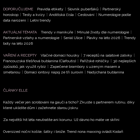
DOPORUČUJEME
Pravidla etikety
|
Slovník puberťáků
|
Partnerský
horoskop
|
Testy a kvízy
|
Andělská čísla
|
Cestování
|
Numerologie podle
data narození
|
Letní trendy
NEWSLETTER
AKTUÁLNÍ TÉMATA
Trendy v manikúře
|
Minulé životy dle numerologie
|
Partnerské vztahy a numerologie
|
Seriál Ulice
|
Plavky na léto 2026
|
Trendy
boty na léto 2026
ODESLAT
VAŘENÍ A RECEPTY
Vláčné domácí housky
|
7 receptů na salátové zálivky
|
Francouzská třešňová bublanina (Clafoutis)
|
Pařížské rohlíčky
|
30 nejlepších
Přihlášením k newsletteru souhlasíte s
Obchodními
způsobů, jak využít rybíz
|
Zapečené brambory s uzeným masem a
podmínkami společnosti BurdaMedia Extra s.r.o.
a
smetanou
|
Domácí iontový nápoj ze tří surovin
|
Nadýchaná bublanina
potvrzujete, že jste se seznámili se
Zásadami
ochrany soukromí
- BurdaMedia Extra s.r.o. bude s
ČLÁNKY ELLE
Vašimi údaji pracovat zejména k organizaci a
vyhodnocení akce a zasílání novinek.
Každý večer jen scrollování na gauči a ticho? Zkuste s partnerem rutinu, díky
které uklidíte dům i zažehnete starou jiskru
Chcete navíc dostávat i další zajímavé a exkluzivní
informace od našich partnerů? Pokud souhlasíte se
Za největší hit léta neutratíte ani korunu. Už dávno ho máte ve skříni
zpracováním údajů k tomuto účelu podle
Zásad ochrany
soukromí BurdaMedia Extra s.r.o.
, zaškrtněte toto pole.
Oversized noční košile, šátky i brože. Trend nona maxxing ovládl Kodaň