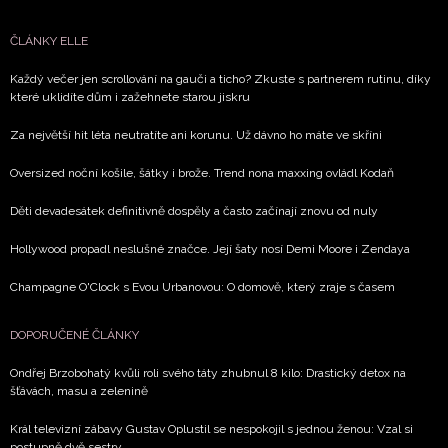
ČLÁNKY ELLE
Každý večer jen scrollování na gauči a ticho? Zkuste s partnerem rutinu, díky
které uklidíte dům i zažehnete starou jiskru
Za největší hit léta neutratíte ani korunu. Už dávno ho máte ve skříni
Oversized noční košile, šátky i brože. Trend nona maxxing ovládl Kodaň
Děti devadesátek definitivně dospěly a často začínají znovu od nuly
Hollywood propadl neslušné značce. Její šaty nosí Demi Moore i Zendaya
Champagne O'Clock s Evou Urbanovou: O domově, který zraje s časem
DOPORUČENÉ ČLÁNKY
Ondřej Brzobohatý kvůli roli svého táty zhubnul 8 kilo: Drastický detox na
šťávách, masu a zelenině
Král televizní zábavy Gustav Oplustil se nespokojil s jednou ženou: Vzal si
postupně dvě sestry