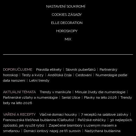
NASTAVENÍ SOUKROMÍ
COOKIES ZÁSADY
ELLE DECORATION
HOROSKOPY
MIX
DOPORUČUJEME
Pravidla etikety
|
Slovník puberťáků
|
Partnerský
horoskop
|
Testy a kvízy
|
Andělská čísla
|
Cestování
|
Numerologie podle
data narození
|
Letní trendy
AKTUÁLNÍ TÉMATA
Trendy v manikúře
|
Minulé životy dle numerologie
|
Partnerské vztahy a numerologie
|
Seriál Ulice
|
Plavky na léto 2026
|
Trendy
boty na léto 2026
VAŘENÍ A RECEPTY
Vláčné domácí housky
|
7 receptů na salátové zálivky
|
Francouzská třešňová bublanina (Clafoutis)
|
Pařížské rohlíčky
|
30 nejlepších
způsobů, jak využít rybíz
|
Zapečené brambory s uzeným masem a
smetanou
|
Domácí iontový nápoj ze tří surovin
|
Nadýchaná bublanina