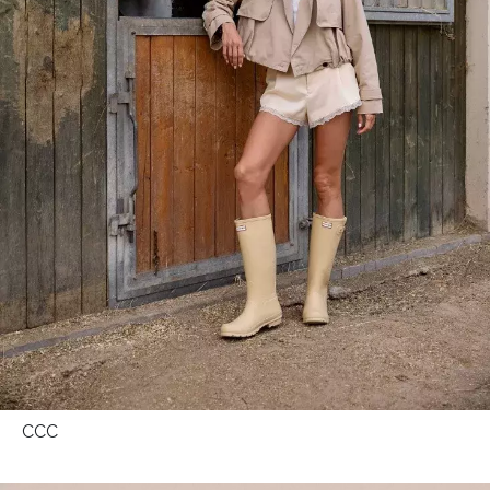
Přihlášením k newsletteru souhlasíte s
Obchodními
podmínkami společnosti BurdaMedia Extra s.r.o.
a
potvrzujete, že jste se seznámili se
Zásadami
ochrany soukromí
- BurdaMedia Extra s.r.o. bude s
Vašimi údaji pracovat zejména k organizaci a
vyhodnocení akce a zasílání novinek.
Chcete navíc dostávat i další zajímavé a exkluzivní
informace od našich partnerů? Pokud souhlasíte se
zpracováním údajů k tomuto účelu podle
Zásad ochrany
soukromí BurdaMedia Extra s.r.o.
, zaškrtněte toto pole.
CCC