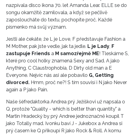
nazpívala disco ikona 70. let Amanda Lear. ELLE se do
songu okamžitě zamilovala, a když se pečlivě
zaposloucháte do textu, pochopíte proč. Každé
písmenko má svůj význam.
Jestli ale čekáte, že L je Love, F představuje Fashion a
M Mother, pak jste vedle, jak ta jedle.
L je Lady
,
F
zastupuje Friends
a
M samozřejmě ME
! Tleskáme S,
které pro cool holky znamená Sexy and Sad. A jako
Anything, C Claustrophobia, D Dirty old man a E
Everyone. Nejvíc nás asi ale pobavilo
G, Getting
divorced.
Hmm, proč ne?! S tím souvisí i N jako Never
again a P jako Pain.
Naše šéfredaktorka Andrea prý Ježíškovi už napsala o
Q, protože "Quality - which is better than quantity" a
Martin Hradecký by prý Andree jednoznačně koupil T
jako Totally mad. Ivonku baví J - Jukebox a Andrea si
prý časem ke Q přikoupí R jako Rock & Roll. A komu