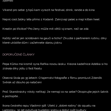
zpracováním údajů k tomuto účelu podle
Zásad ochrany
zpomalí
soukromí BurdaMedia Extra s.r.o.
, zaškrtněte toto pole.
Víkend pro sebe: 5 tipů kam vyrazit na festival, drink, rande a do kina
Nejvíc cool žabky léta přímo z Kodaně. Zakrývají palec a mají kitten heel
Kreatin po třicítce? Pro ženy může mít větší význam, než se zdá
Každý večer jen scrollování na gauči a ticho? Zkuste s partnerem rutinu, díky
které uklidíte dům i zažehnete starou jiskru
DOPORUČENÉ ČLÁNKY
Pepa Kůrka má kromě syna Rafíka novou lásku: Krásná kadeřnice Adélka si ho
získala díky jídlu z fast foodu
Obecná škola po 35 letech: O tajemství fotografie z filmu promluvil Zdeněk
Svěrák až dlouho po natáčení
Proč Skandinávky nikdy neříkají, že nemají co na sebe? Okopírujte jejich šatník
a pochopíte...
Ikona českého rapu Vladimír 518: Utekl z „dobré rodiny“ do squatu na
Ladronku. 30 let ovlivňuje hudební scénu a dobyl svět kultury