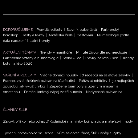
DOPORUČUJEME
Pravidla etikety
|
Slovník puberťáků
|
Partnerský
horoskop
|
Testy a kvízy
|
Andělská čísla
|
Cestování
|
Numerologie podle
data narození
|
Letní trendy
NEWSLETTER
AKTUÁLNÍ TÉMATA
Trendy v manikúře
|
Minulé životy dle numerologie
|
Partnerské vztahy a numerologie
|
Seriál Ulice
|
Plavky na léto 2026
|
Trendy
ODESLAT
boty na léto 2026
VAŘENÍ A RECEPTY
Vláčné domácí housky
|
7 receptů na salátové zálivky
|
Přihlášením k newsletteru souhlasíte s
Obchodními
Francouzská třešňová bublanina (Clafoutis)
|
Pařížské rohlíčky
|
30 nejlepších
podmínkami společnosti BurdaMedia Extra s.r.o.
a
způsobů, jak využít rybíz
|
Zapečené brambory s uzeným masem a
potvrzujete, že jste se seznámili se
Zásadami
smetanou
|
Domácí iontový nápoj ze tří surovin
|
Nadýchaná bublanina
ochrany soukromí
- BurdaMedia Extra s.r.o. bude s
Vašimi údaji pracovat zejména k organizaci a
ČLÁNKY ELLE
vyhodnocení akce a zasílání novinek.
Zakrýt bříško nebo odhalit? Kodaňské maminky boří pravidla mateřství i módy
Chcete navíc dostávat i další zajímavé a exkluzivní
informace od našich partnerů? Pokud souhlasíte se
Týdenní horoskop od 10. srpna: Lvům se obrací život, Štíři uspějí a Ryby