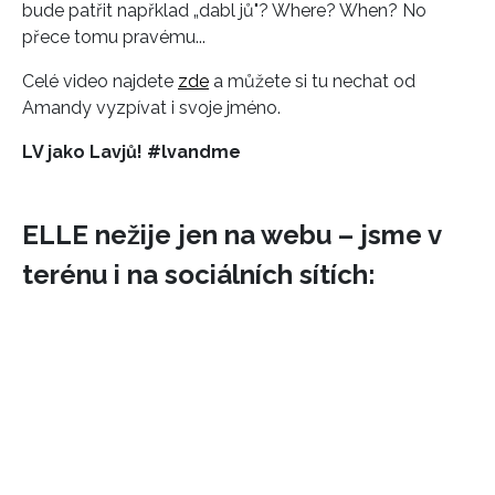
bude patřit napřklad „dabl jů"? Where? When? No
přece tomu pravému...
Celé video najdete
zde
a můžete si tu nechat od
Amandy vyzpívat i svoje jméno.
LV jako Lavjů! #lvandme
ELLE nežije jen na webu – jsme v
terénu i na sociálních sítích: