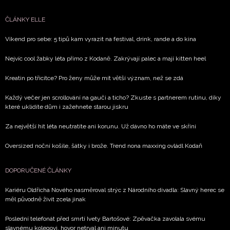
vyhodnocení akce a zasílání novinek.
ČLÁNKY ELLE
Chcete navíc dostávat i další zajímavé a exkluzivní
informace od našich partnerů? Pokud souhlasíte se
Víkend pro sebe: 5 tipů kam vyrazit na festival, drink, rande a do kina
zpracováním údajů k tomuto účelu podle
Zásad ochrany
Nejvíc cool žabky léta přímo z Kodaně. Zakrývají palec a mají kitten heel
soukromí BurdaMedia Extra s.r.o.
, zaškrtněte toto pole.
Kreatin po třicítce? Pro ženy může mít větší význam, než se zdá
Každý večer jen scrollování na gauči a ticho? Zkuste s partnerem rutinu, díky
které uklidíte dům i zažehnete starou jiskru
Za největší hit léta neutratíte ani korunu. Už dávno ho máte ve skříni
Oversized noční košile, šátky i brože. Trend nona maxxing ovládl Kodaň
DOPORUČENÉ ČLÁNKY
Kariéru Oldřicha Nového nasměroval strýc z Národního divadla: Slavný herec se
měl původně živit zcela jinak
Poslední telefonát před smrtí Ivety Bartošové: Zpěvačka zavolala svému
slavnému kolegovi, hovor netrval ani minutu