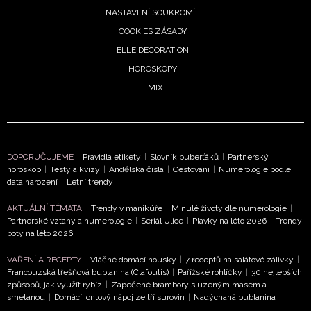
NASTAVENÍ SOUKROMÍ
COOKIES ZÁSADY
ELLE DECORATION
HOROSKOPY
MIX
DOPORUČUJEME
Pravidla etikety
|
Slovník puberťáků
|
Partnerský
NEWSLETTER
horoskop
|
Testy a kvízy
|
Andělská čísla
|
Cestování
|
Numerologie podle
data narození
|
Letní trendy
ODESLAT
AKTUÁLNÍ TÉMATA
Trendy v manikúře
|
Minulé životy dle numerologie
|
Partnerské vztahy a numerologie
|
Seriál Ulice
|
Plavky na léto 2026
|
Trendy
boty na léto 2026
Přihlášením k newsletteru souhlasíte s
Obchodními
podmínkami společnosti BurdaMedia Extra s.r.o.
a
VAŘENÍ A RECEPTY
Vláčné domácí housky
|
7 receptů na salátové zálivky
|
potvrzujete, že jste se seznámili se
Zásadami
Francouzská třešňová bublanina (Clafoutis)
|
Pařížské rohlíčky
|
30 nejlepších
způsobů, jak využít rybíz
|
Zapečené brambory s uzeným masem a
ochrany soukromí
- BurdaMedia Extra s.r.o. bude s
smetanou
|
Domácí iontový nápoj ze tří surovin
|
Nadýchaná bublanina
Vašimi údaji pracovat zejména k organizaci a