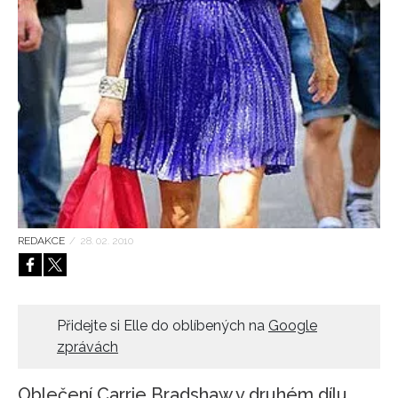
HOME
REDAKCE
/
28. 02. 2010
Přidejte si Elle do oblíbených na
Google
zprávách
Oblečení Carrie Bradshaw v druhém dílu