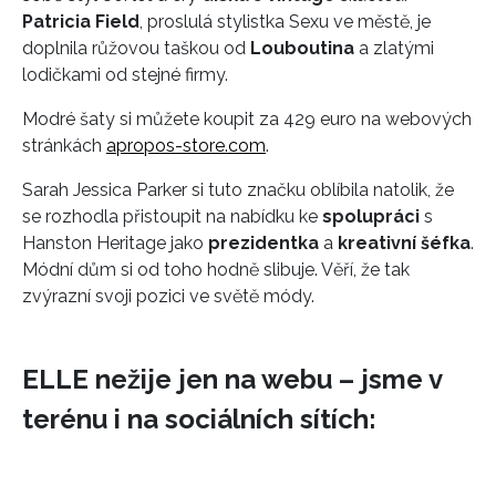
Patricia Field
, proslulá stylistka Sexu ve městě, je
doplnila růžovou taškou od
Louboutina
a zlatými
lodičkami od stejné firmy.
Modré šaty si můžete koupit za 429 euro na webových
stránkách
apropos-store.com
.
Sarah Jessica Parker si tuto značku oblíbila natolik, že
se rozhodla přistoupit na nabídku ke
spolupráci
s
Hanston Heritage jako
prezidentka
a
kreativní šéfka
.
Módní dům si od toho hodně slibuje. Věří, že tak
zvýrazní svoji pozici ve světě módy.
ELLE nežije jen na webu – jsme v
terénu i na sociálních sítích: