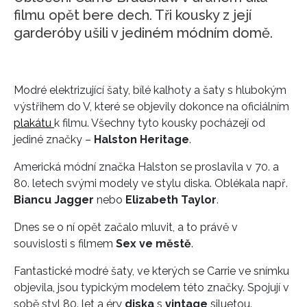
filmu opět bere dech. Tři kousky z její
garderóby ušili v jediném módním domě.
Modré elektrizující šaty, bílé kalhoty a šaty s hlubokým
výstřihem do V, které se objevily dokonce na oficiálním
plakátu
k filmu. Všechny tyto kousky pocházejí od
jediné značky –
Halston Heritage
.
Americká módní značka Halston se proslavila v 70. a
80. letech svými modely ve stylu diska. Oblékala např.
Biancu Jagger
nebo
Elizabeth Taylor
.
Dnes se o ní opět začalo mluvit, a to právě v
souvislosti s filmem
Sex ve městě
.
Fantastické modré šaty, ve kterých se Carrie ve snímku
objevila, jsou typickým modelem této značky. Spojují v
sobě styl 80. let a éry
diska
s
vintage
siluetou.