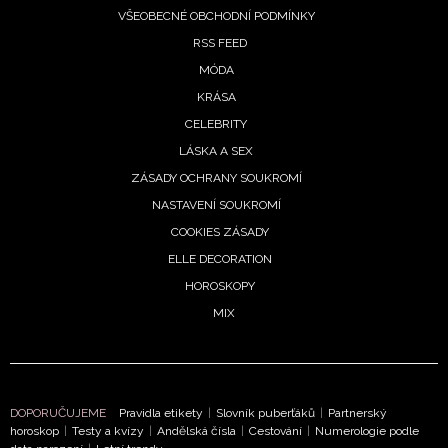
VŠEOBECNÉ OBCHODNÍ PODMÍNKY
RSS FEED
MÓDA
KRÁSA
CELEBRITY
LÁSKA A SEX
ZÁSADY OCHRANY SOUKROMÍ
NASTAVENÍ SOUKROMÍ
COOKIES ZÁSADY
ELLE DECORATION
HOROSKOPY
MIX
NEWSLETTER
DOPORUČUJEME
Pravidla etikety
|
Slovník puberťáků
|
Partnerský
horoskop
|
Testy a kvízy
|
Andělská čísla
|
Cestování
|
Numerologie podle
ODESLAT