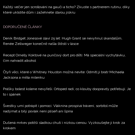
Každý večer jen scrollování na gauči a ticho? Zkuste s partnerem rutinu, díky
které uklidíte dům i zažehnete starou jiskru
DOPORUČENÉ ČLÁNKY
Deník Bridget Jonesové slaví 25 let: Hugh Grant se nevyhnul skandálům,
Renée Zellweger konečně našla štěstí v lásce
Recept Ornelly Koktové na punčový dort pro děti: Má speciální vychytávku,
čím nahradit alkohol
Čtyři věci, které o Whitney Houston možná nevíte: Odmítl ji bratr Michaela
Jacksona a měla milenku
Prášky bolest kolene nevyřeší. Ortoped radí, co klouby doopravdy potřebují. Je
to i spánek
Švestky umí potrápit i pomoci. Vláknina prospívá trávení, sorbitol může
nadýmat a bílý povlak není plíseň ani špína
Dušená mrkev potěší sladkou chutí i nízkou cenou. Vyzkoušejte ji krok za
krokem