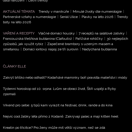
data narození
|
Letní trendy
AKTUÁLNÍ TÉMATA
Trendy v manikúře
|
Minulé životy dle numerologie
|
Přihlášením k newsletteru souhlasíte s
Obchodními
Partnerské vztahy a numerologie
|
Seriál Ulice
|
Plavky na léto 2026
|
Trendy
podmínkami společnosti BurdaMedia Extra s.r.o.
a
boty na léto 2026
potvrzujete, že jste se seznámili se
Zásadami
VAŘENÍ A RECEPTY
Vláčné domácí housky
|
7 receptů na salátové zálivky
|
ochrany soukromí
- BurdaMedia Extra s.r.o. bude s
Francouzská třešňová bublanina (Clafoutis)
|
Pařížské rohlíčky
|
30 nejlepších
Vašimi údaji pracovat zejména k organizaci a
způsobů, jak využít rybíz
|
Zapečené brambory s uzeným masem a
smetanou
|
Domácí iontový nápoj ze tří surovin
|
Nadýchaná bublanina
vyhodnocení akce a zasílání novinek.
Chcete navíc dostávat i další zajímavé a exkluzivní
ČLÁNKY ELLE
informace od našich partnerů? Pokud souhlasíte se
zpracováním údajů k tomuto účelu podle
Zásad ochrany
Zakrýt bříško nebo odhalit? Kodaňské maminky boří pravidla mateřství i módy
soukromí BurdaMedia Extra s.r.o.
, zaškrtněte toto pole.
Týdenní horoskop od 10. srpna: Lvům se obrací život, Štíři uspějí a Ryby
zpomalí
Víkend pro sebe: 5 tipů kam vyrazit na festival, drink, rande a do kina
Nejvíc cool žabky léta přímo z Kodaně. Zakrývají palec a mají kitten heel
Kreatin po třicítce? Pro ženy může mít větší význam, než se zdá