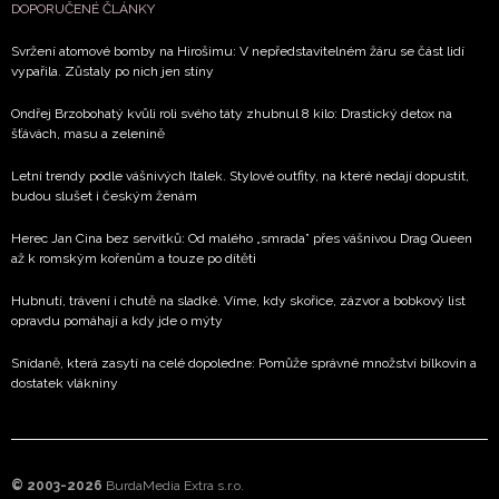
DOPORUČENÉ ČLÁNKY
Svržení atomové bomby na Hirošimu: V nepředstavitelném žáru se část lidí
vypařila. Zůstaly po nich jen stíny
Ondřej Brzobohatý kvůli roli svého táty zhubnul 8 kilo: Drastický detox na
šťávách, masu a zelenině
Letní trendy podle vášnivých Italek. Stylové outfity, na které nedají dopustit,
budou slušet i českým ženám
Herec Jan Cina bez servítků: Od malého „smrada” přes vášnivou Drag Queen
až k romským kořenům a touze po dítěti
Hubnutí, trávení i chutě na sladké. Víme, kdy skořice, zázvor a bobkový list
opravdu pomáhají a kdy jde o mýty
Snídaně, která zasytí na celé dopoledne: Pomůže správné množství bílkovin a
dostatek vlákniny
© 2003-2026
BurdaMedia Extra s.r.o.