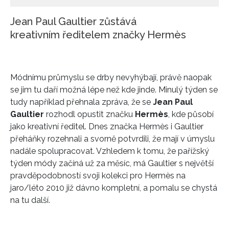
Jean Paul Gaultier zůstává
kreativním ředitelem značky Hermès
Módnímu průmyslu se drby nevyhýbají, právě naopak
se jim tu daří možná lépe než kde jinde. Minulý týden se
tudy například přehnala zpráva, že se
Jean Paul
Gaultier
rozhodl opustit značku
Hermès
, kde působí
jako kreativní ředitel. Dnes značka Hermès i Gaultier
přeháňky rozehnali a svorně potvrdili, že mají v úmyslu
nadále spolupracovat. Vzhledem k tomu, že pařížský
týden módy začíná už za měsíc, má Gaultier s největší
pravděpodobností svoji kolekci pro Hermès na
jaro/léto 2010 již dávno kompletní, a pomalu se chystá
na tu další.