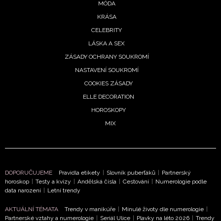
MÓDA
KRÁSA
CELEBRITY
LÁSKA A SEX
ZÁSADY OCHRANY SOUKROMÍ
NASTAVENÍ SOUKROMÍ
COOKIES ZÁSADY
ELLE DECORATION
HOROSKOPY
MIX
DOPORUČUJEME
Pravidla etikety
|
Slovník puberťáků
|
Partnerský
horoskop
|
Testy a kvízy
|
Andělská čísla
|
Cestování
|
Numerologie podle
data narození
|
Letní trendy
AKTUÁLNÍ TÉMATA
Trendy v manikúře
|
Minulé životy dle numerologie
|
Partnerské vztahy a numerologie
|
Seriál Ulice
|
Plavky na léto 2026
|
Trendy