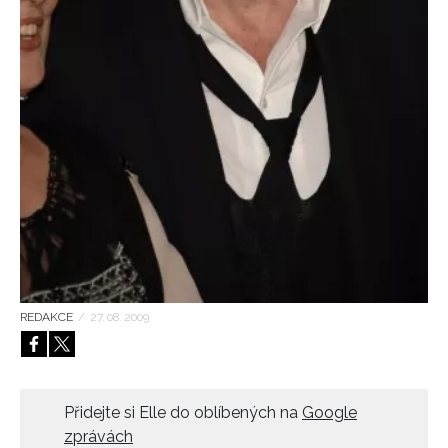
HOME
REDAKCE
/
27. 08. 2009
Přidejte si Elle do oblíbených na
Google
zprávách