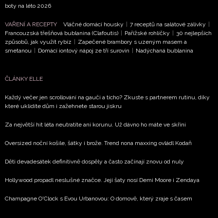
NEWSLETTER
boty na léto 2026
ODESLAT
VAŘENÍ A RECEPTY
Vláčné domácí housky
|
7 receptů na salátové zálivky
|
Francouzská třešňová bublanina (Clafoutis)
|
Pařížské rohlíčky
|
30 nejlepších
způsobů, jak využít rybíz
|
Zapečené brambory s uzeným masem a
Přihlášením k newsletteru souhlasíte s
Obchodními
smetanou
|
Domácí iontový nápoj ze tří surovin
|
Nadýchaná bublanina
podmínkami společnosti BurdaMedia Extra s.r.o.
a
potvrzujete, že jste se seznámili se
Zásadami
ČLÁNKY ELLE
ochrany soukromí
- BurdaMedia Extra s.r.o. bude s
Vašimi údaji pracovat zejména k organizaci a
Každý večer jen scrollování na gauči a ticho? Zkuste s partnerem rutinu, díky
které uklidíte dům i zažehnete starou jiskru
vyhodnocení akce a zasílání novinek.
Za největší hit léta neutratíte ani korunu. Už dávno ho máte ve skříni
Chcete navíc dostávat i další zajímavé a exkluzivní
informace od našich partnerů? Pokud souhlasíte se
Oversized noční košile, šátky i brože. Trend nona maxxing ovládl Kodaň
zpracováním údajů k tomuto účelu podle
Zásad ochrany
soukromí BurdaMedia Extra s.r.o.
, zaškrtněte toto pole.
Děti devadesátek definitivně dospěly a často začínají znovu od nuly
Hollywood propadl neslušné značce. Její šaty nosí Demi Moore i Zendaya
Champagne O'Clock s Evou Urbanovou: O domově, který zraje s časem