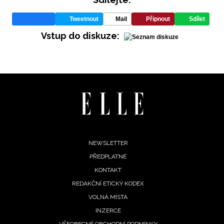
Tweetnout
Mail
Připnout
Sdílet
Vstup do diskuze:
INFORMACE
REDAKCE
Footer
NEWSLETTER
PŘEDPLATNÉ
menu
KONTAKT
REDAKČNÍ ETICKÝ KODEX
VOLNÁ MÍSTA
INZERCE
VŠEOBECNÉ OBCHODNÍ PODMÍNKY