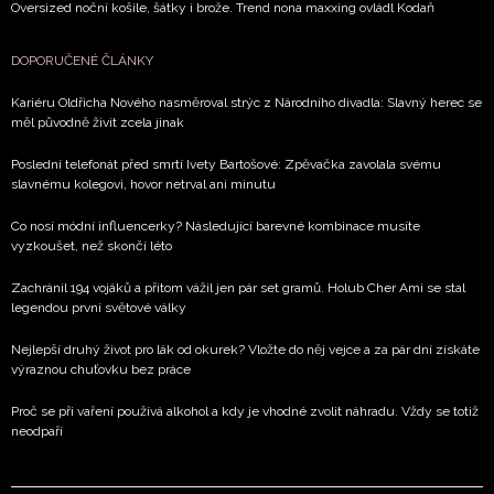
Oversized noční košile, šátky i brože. Trend nona maxxing ovládl Kodaň
DOPORUČENÉ ČLÁNKY
Kariéru Oldřicha Nového nasměroval strýc z Národního divadla: Slavný herec se
měl původně živit zcela jinak
Poslední telefonát před smrtí Ivety Bartošové: Zpěvačka zavolala svému
slavnému kolegovi, hovor netrval ani minutu
Co nosí módní influencerky? Následující barevné kombinace musíte
vyzkoušet, než skončí léto
Zachránil 194 vojáků a přitom vážil jen pár set gramů. Holub Cher Ami se stal
legendou první světové války
Nejlepší druhý život pro lák od okurek? Vložte do něj vejce a za pár dní získáte
výraznou chuťovku bez práce
Proč se při vaření používá alkohol a kdy je vhodné zvolit náhradu. Vždy se totiž
neodpaří