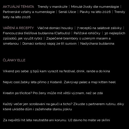
AKTUÁLNÍ TÉMATA
Trendy v manikúře
|
Minulé životy dle numerologie
|
NEWSLETTER
Partnerské vztahy a numerologie
|
Seriál Ulice
|
Plavky na léto 2026
|
Trendy
boty na léto 2026
ODESLAT
VAŘENÍ A RECEPTY
Vláčné domácí housky
|
7 receptů na salátové zálivky
|
Francouzská třešňová bublanina (Clafoutis)
|
Pařížské rohlíčky
|
30 nejlepších
způsobů, jak využít rybíz
|
Zapečené brambory s uzeným masem a
Přihlášením k newsletteru souhlasíte s
Obchodními
smetanou
|
Domácí iontový nápoj ze tří surovin
|
Nadýchaná bublanina
podmínkami společnosti BurdaMedia Extra s.r.o.
a
potvrzujete, že jste se seznámili se
Zásadami
ochrany soukromí
- BurdaMedia Extra s.r.o. bude s
ČLÁNKY ELLE
Vašimi údaji pracovat zejména k organizaci a
Víkend pro sebe: 5 tipů kam vyrazit na festival, drink, rande a do kina
vyhodnocení akce a zasílání novinek.
Nejvíc cool žabky léta přímo z Kodaně. Zakrývají palec a mají kitten heel
Chcete navíc dostávat i další zajímavé a exkluzivní
informace od našich partnerů? Pokud souhlasíte se
Kreatin po třicítce? Pro ženy může mít větší význam, než se zdá
zpracováním údajů k tomuto účelu podle
Zásad ochrany
soukromí BurdaMedia Extra s.r.o.
, zaškrtněte toto pole.
Každý večer jen scrollování na gauči a ticho? Zkuste s partnerem rutinu, díky
které uklidíte dům i zažehnete starou jiskru
Za největší hit léta neutratíte ani korunu. Už dávno ho máte ve skříni