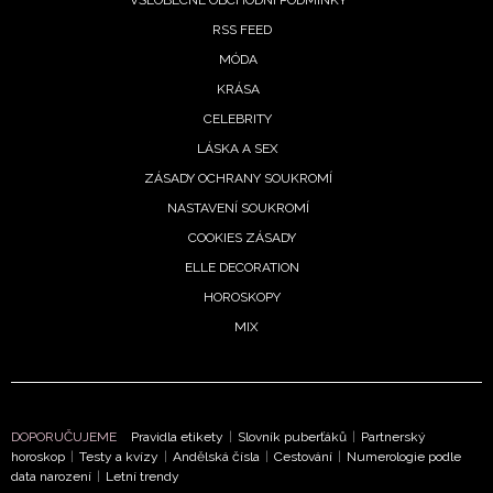
RSS FEED
MÓDA
KRÁSA
CELEBRITY
LÁSKA A SEX
ZÁSADY OCHRANY SOUKROMÍ
NASTAVENÍ SOUKROMÍ
COOKIES ZÁSADY
ELLE DECORATION
HOROSKOPY
MIX
DOPORUČUJEME
Pravidla etikety
|
Slovník puberťáků
|
Partnerský
horoskop
|
Testy a kvízy
|
Andělská čísla
|
Cestování
|
Numerologie podle
data narození
|
Letní trendy