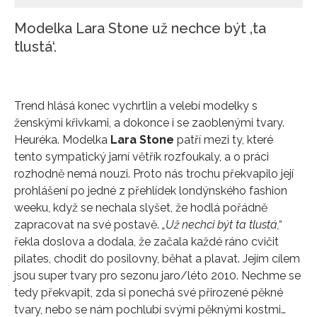
Modelka Lara Stone už nechce být ‚ta
tlustá‘.
Trend hlásá konec vychrtlin a velebí modelky s
ženskými křivkami, a dokonce i se zaoblenými tvary.
Heuréka. Modelka
Lara Stone
patří mezi ty, které
tento sympatický jarní větřík rozfoukaly, a o práci
rozhodně nemá nouzi. Proto nás trochu překvapilo její
prohlášení po jedné z přehlídek londýnského fashion
weeku, když se nechala slyšet, že hodlá pořádně
zapracovat na své postavě.
„Už nechci být ta tlustá,“
řekla doslova a dodala, že začala každé ráno cvičit
pilates, chodit do posilovny, běhat a plavat. Jejím cílem
jsou super tvary pro sezonu jaro/léto 2010. Nechme se
tedy překvapit, zda si ponechá své přirozené pěkné
tvary, nebo se nám pochlubí svými pěknými kostmi…