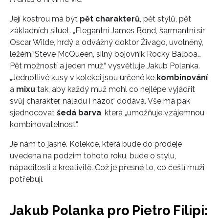
Její kostrou má být
pět charakterů
, pět stylů, pět
základních siluet. „Elegantní James Bond, šarmantní sir
Oscar Wilde, hrdý a odvážný doktor Živago, uvolněný,
ležérní Steve McQueen, silný bojovník Rocky Balboa…
Pět možností a jeden muž,“ vysvětluje Jakub Polanka.
„Jednotlivé kusy v kolekci jsou určené ke
kombinování
a
mixu
tak, aby každý muž mohl co nejlépe vyjádřit
svůj charakter, náladu i názor,“ dodává. Vše má pak
sjednocovat
šedá barva
, která „umožňuje vzájemnou
kombinovatelnost“.
Je nám to jasné. Kolekce, která bude do prodeje
uvedena na podzim tohoto roku, bude o stylu,
nápaditosti a kreativitě. Což je přesně to, co čeští muži
potřebují.
Jakub Polanka pro Pietro Filipi: