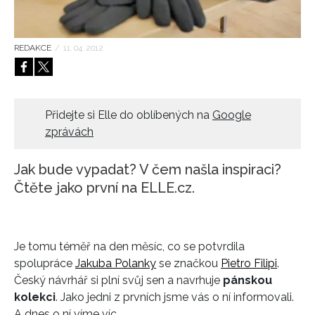
HOME
REDAKCE
/
11. 04. 2012
Přidejte si Elle do oblíbených na
Google
zprávách
Jak bude vypadat? V čem našla inspiraci?
Čtěte jako první na ELLE.cz.
Je tomu téměř na den měsíc, co se potvrdila
spolupráce
Jakuba Polanky
se značkou
Pietro Filipi
.
Český návrhář si plní svůj sen a navrhuje
pánskou
kolekci
. Jako jedni z prvních jsme vás o ní informovali.
A dnes o ní víme víc.