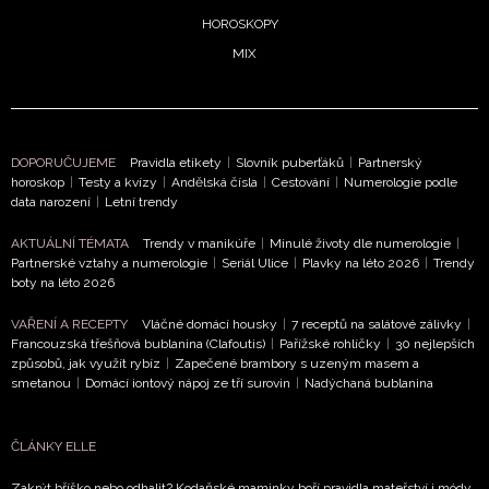
HOROSKOPY
MIX
DOPORUČUJEME
Pravidla etikety
|
Slovník puberťáků
|
Partnerský
horoskop
|
Testy a kvízy
|
Andělská čísla
|
Cestování
|
Numerologie podle
data narození
|
Letní trendy
NEWSLETTER
AKTUÁLNÍ TÉMATA
Trendy v manikúře
|
Minulé životy dle numerologie
|
Partnerské vztahy a numerologie
|
Seriál Ulice
|
Plavky na léto 2026
|
Trendy
ODESLAT
boty na léto 2026
VAŘENÍ A RECEPTY
Vláčné domácí housky
|
7 receptů na salátové zálivky
|
Přihlášením k newsletteru souhlasíte s
Obchodními
Francouzská třešňová bublanina (Clafoutis)
|
Pařížské rohlíčky
|
30 nejlepších
podmínkami společnosti BurdaMedia Extra s.r.o.
a
způsobů, jak využít rybíz
|
Zapečené brambory s uzeným masem a
potvrzujete, že jste se seznámili se
Zásadami
smetanou
|
Domácí iontový nápoj ze tří surovin
|
Nadýchaná bublanina
ochrany soukromí
- BurdaMedia Extra s.r.o. bude s
Vašimi údaji pracovat zejména k organizaci a
ČLÁNKY ELLE
vyhodnocení akce a zasílání novinek.
Zakrýt bříško nebo odhalit? Kodaňské maminky boří pravidla mateřství i módy