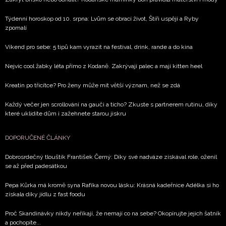
Chcete navíc dostávat i další zajímavé a exkluzivní
informace od našich partnerů? Pokud souhlasíte se
Týdenní horoskop od 10. srpna: Lvům se obrací život, Štíři uspějí a Ryby
zpracováním údajů k tomuto účelu podle
Zásad ochrany
zpomalí
soukromí BurdaMedia Extra s.r.o.
, zaškrtněte toto pole.
Víkend pro sebe: 5 tipů kam vyrazit na festival, drink, rande a do kina
Nejvíc cool žabky léta přímo z Kodaně. Zakrývají palec a mají kitten heel
Kreatin po třicítce? Pro ženy může mít větší význam, než se zdá
Každý večer jen scrollování na gauči a ticho? Zkuste s partnerem rutinu, díky
které uklidíte dům i zažehnete starou jiskru
DOPORUČENÉ ČLÁNKY
Dobrosrdečný tlouštík František Černý: Díky své nadváze získával role, oženil
se až před padesátkou
Pepa Kůrka má kromě syna Rafíka novou lásku: Krásná kadeřnice Adélka si ho
získala díky jídlu z fast foodu
Proč Skandinávky nikdy neříkají, že nemají co na sebe? Okopírujte jejich šatník
a pochopíte...