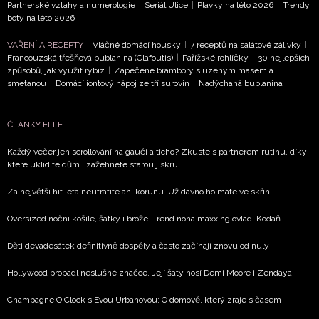
Partnerské vztahy a numerologie
|
Seriál Ulice
|
Plavky na léto 2026
|
Trendy
boty na léto 2026
VAŘENÍ A RECEPTY
Vláčné domácí housky
|
7 receptů na salátové zálivky
|
Francouzská třešňová bublanina (Clafoutis)
|
Pařížské rohlíčky
|
30 nejlepších
způsobů, jak využít rybíz
|
Zapečené brambory s uzeným masem a
smetanou
|
Domácí iontový nápoj ze tří surovin
|
Nadýchaná bublanina
ČLÁNKY ELLE
Každý večer jen scrollování na gauči a ticho? Zkuste s partnerem rutinu, díky
které uklidíte dům i zažehnete starou jiskru
Za největší hit léta neutratíte ani korunu. Už dávno ho máte ve skříni
Oversized noční košile, šátky i brože. Trend nona maxxing ovládl Kodaň
Děti devadesátek definitivně dospěly a často začínají znovu od nuly
Hollywood propadl neslušné značce. Její šaty nosí Demi Moore i Zendaya
Champagne O'Clock s Evou Urbanovou: O domově, který zraje s časem