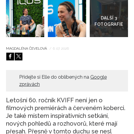
Přejít
do
HOME
galerie
MAGDALÉNA ČEVELOVÁ
/
6. 07. 2026
Přidejte si Elle do oblíbených na
Google
zprávách
Letošní 60. ročník KVIFF není jen o
filmových premiérách a červeném koberci.
Je také místem inspirativních setkání,
nových pohledů a rozhovorů, které mají
přesah. Přesně v tomto duchu se nesl