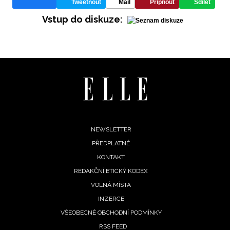
Tweetnout
Mail
Připnout
Sdílet
NEWSLETTER
Vstup do diskuze:
ODESLAT
Přihlášením k newsletteru souhlasíte s
Obchodními
podmínkami společnosti BurdaMedia Extra s.r.o.
a
potvrzujete, že jste se seznámili se
Zásadami
ochrany soukromí
- BurdaMedia Extra s.r.o. bude s
Vašimi údaji pracovat zejména k organizaci a
vyhodnocení akce a zasílání novinek.
Footer
NEWSLETTER
Chcete navíc dostávat i další zajímavé a exkluzivní
PŘEDPLATNÉ
menu
informace od našich partnerů? Pokud souhlasíte se
KONTAKT
zpracováním údajů k tomuto účelu podle
Zásad ochrany
soukromí BurdaMedia Extra s.r.o.
, zaškrtněte toto pole.
REDAKČNÍ ETICKÝ KODEX
VOLNÁ MÍSTA
INZERCE
VŠEOBECNÉ OBCHODNÍ PODMÍNKY
RSS FEED