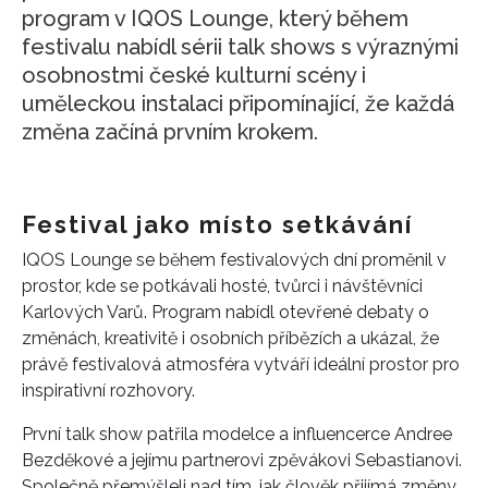
program v IQOS Lounge, který během
festivalu nabídl sérii talk shows s výraznými
osobnostmi české kulturní scény i
uměleckou instalaci připomínající, že každá
změna začíná prvním krokem.
Festival jako místo setkávání
IQOS Lounge se během festivalových dní proměnil v
prostor, kde se potkávali hosté, tvůrci i návštěvníci
Karlových Varů. Program nabídl otevřené debaty o
změnách, kreativitě i osobních příbězích a ukázal, že
právě festivalová atmosféra vytváří ideální prostor pro
inspirativní rozhovory.
První talk show patřila modelce a influencerce Andree
Bezděkové a jejímu partnerovi zpěvákovi Sebastianovi.
Společně přemýšleli nad tím, jak člověk přijímá změny,