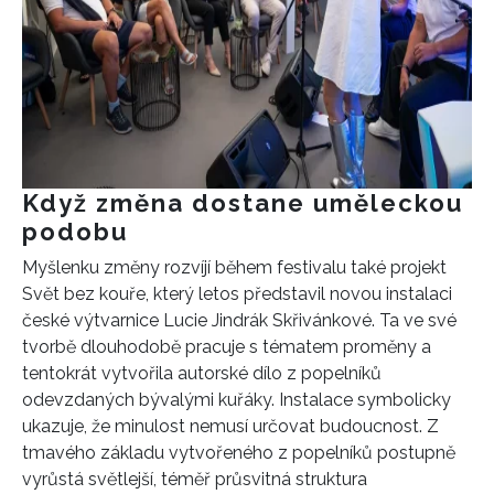
INFORMACE
REDAKCE
Když změna dostane uměleckou
podobu
Myšlenku změny rozvíjí během festivalu také projekt
Svět bez kouře, který letos představil novou instalaci
české výtvarnice Lucie Jindrák Skřivánkové. Ta ve své
tvorbě dlouhodobě pracuje s tématem proměny a
tentokrát vytvořila autorské dílo z popelníků
odevzdaných bývalými kuřáky. Instalace symbolicky
ukazuje, že minulost nemusí určovat budoucnost. Z
tmavého základu vytvořeného z popelníků postupně
vyrůstá světlejší, téměř průsvitná struktura