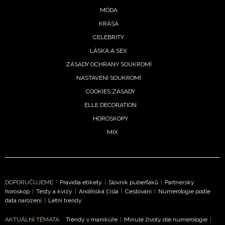
MÓDA
KRÁSA
CELEBRITY
LÁSKA A SEX
ZÁSADY OCHRANY SOUKROMÍ
NASTAVENÍ SOUKROMÍ
COOKIES ZÁSADY
ELLE DECORATION
HOROSKOPY
MIX
DOPORUČUJEME
Pravidla etikety
|
Slovník puberťáků
|
Partnerský
horoskop
|
Testy a kvízy
|
Andělská čísla
|
Cestování
|
Numerologie podle
data narození
|
Letní trendy
AKTUÁLNÍ TÉMATA
Trendy v manikúře
|
Minulé životy dle numerologie
|