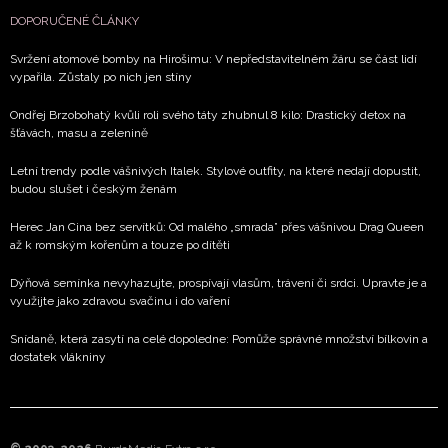
DOPORUČENÉ ČLÁNKY
Svržení atomové bomby na Hirošimu: V nepředstavitelném žáru se část lidí
vypařila. Zůstaly po nich jen stíny
Ondřej Brzobohatý kvůli roli svého táty zhubnul 8 kilo: Drastický detox na
šťávách, masu a zelenině
Letní trendy podle vášnivých Italek. Stylové outfity, na které nedají dopustit,
budou slušet i českým ženám
Herec Jan Cina bez servítků: Od malého „smrada” přes vášnivou Drag Queen
až k romským kořenům a touze po dítěti
Dýňová semínka nevyhazujte, prospívají vlasům, trávení či srdci. Upravte je a
využijte jako zdravou svačinu i do vaření
Snídaně, která zasytí na celé dopoledne: Pomůže správné množství bílkovin a
dostatek vlákniny