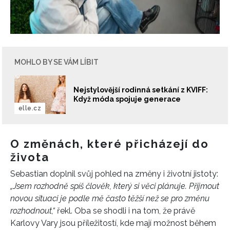
MOHLO BY SE VÁM LÍBIT
Nejstylovější rodinná setkání z KVIFF:
Když móda spojuje generace
elle.cz
O změnách, které přicházejí do
života
Sebastian doplnil svůj pohled na změny i životní jistoty:
„Jsem rozhodně spíš člověk, který si věci plánuje. Přijmout
novou situaci je podle mě často těžší než se pro změnu
rozhodnout,“
řekl. Oba se shodli i na tom, že právě
Karlovy Vary jsou příležitostí, kde mají možnost během