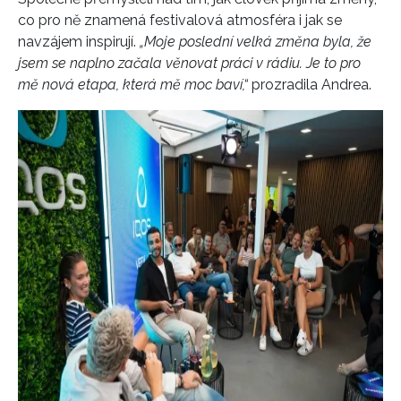
co pro ně znamená festivalová atmosféra i jak se
navzájem inspirují.
„Moje poslední velká změna byla, že
jsem se naplno začala věnovat práci v rádiu. Je to pro
mě nová etapa, která mě moc baví,“
prozradila Andrea.