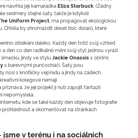
eré navrhla její kamarádka
Eliza Starbuck
. (Žádný
le sedmery stejné šaty, takže je kdykoli
The Uniform Project
, má propagovat ekologickou
 Chtěla by shromáždit deset tisíc dolarů, které
nino oblékání daleko. Každý den totiž svůj vzhled
 den co den radikálně mění svůj styl: jednou vyráží
límečku, jindy ve stylu
Jackie Onassis
s obřími
gy
s barevnými punčocháči. Šaty jsou
y nosí s knoflíčky vepředu a jindy na zádech.
 kreativní kolegové nemají
znává, že její projekt ji nutí zapojit fantazii
ni nepomyslela.
nternetu, kde se také každý den objevuje fotografie
te prohlédnout a okomentovat na stránkách
 jsme v terénu i na sociálních