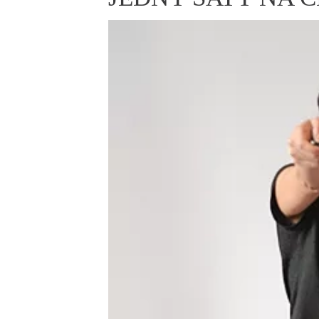
ELLE BEAUTY LOUNGE
L
S
V
S
S
ELLE DECORATION
H
INFORMACE
REDAKCE