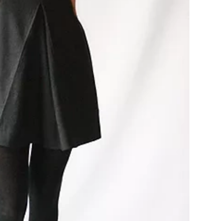
Přihlášením k newsletteru souhlasíte s
Obcho
společnosti BurdaMedia Extra s.r.o.
a potv
Zásadami ochrany soukromí
- BurdaMedia E
pracovat zejména k organizaci a vyhodnocení 
Chcete navíc dostávat i další zajímavé a exkluz
Pokud souhlasíte se zpracováním údajů k tom
soukromí BurdaMedia Extra s.r.o.
, zaškrtnět