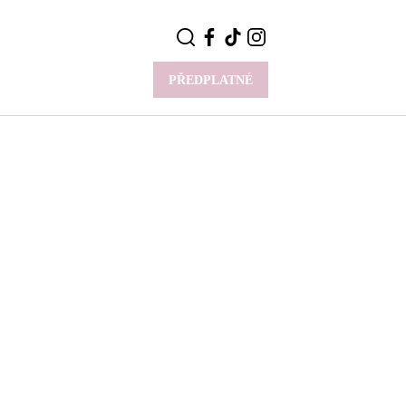
PŘEDPLATNÉ
VÍCE
Y
CELEBRITY
Novinky
Styl slavných
Rozhovory
ie