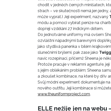
chodit v jedněch černých minišatech, kt
strach – ve skutečnosti nemá jen jedny, a
může vyprat.) Její experiment, nazvaný
módu a pomoci vybírat peníze na charitu.
dopřejí vzdělání 27 indickým dětem.
Do jednotvárné uniformy má ovšem Shee
ozvláštní nápadnými barevnými doplňky a
jako stydlivá panenka v bílém krajkovém 
slunečními brýlemi, pak zase jako
Twig
navíc rozepínací, přičemž Sheena je někd
Protože pracuje v reklamní agentuře, její
s jejím oblékáním problém; Sheena sama při
a zkoušet kombinace, na které by dřív a
Svůj módní experiment dokumentuje na i
nového outfitu. Její kombinace si může
www.theuniformproject.com
.
ELLE nežije jen na webu –