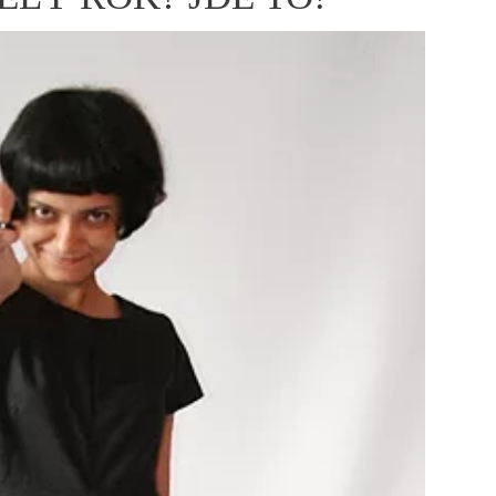
ÁSKA A SEX
ELLEPHORIA
ELLE STOR
ingles
y a on
ex
vatba
OME
NEWSLETTER