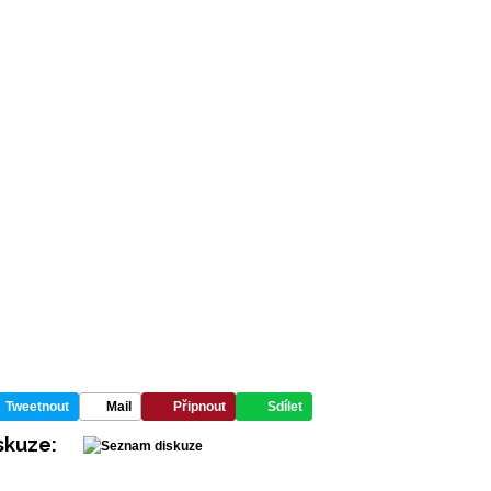
Tweetnout
Mail
Připnout
Sdílet
skuze: