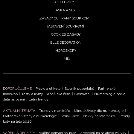
CELEBRITY
LÁSKA A SEX
ZÁSADY OCHRANY SOUKROMÍ
NASTAVENÍ SOUKROMÍ
COOKIES ZÁSADY
ELLE DECORATION
HOROSKOPY
MIX
NEWSLETTER
ODES
DOPORUČUJEME
Pravidla etikety
|
Slovník puberťáků
|
Partnerský
Přihlášením k newsletteru souhlasíte s
Obchodními pod
horoskop
|
Testy a kvízy
|
Andělská čísla
|
Cestování
|
Numerologie podle
společnosti BurdaMedia Extra s.r.o.
a potvrzujete, že j
data narození
|
Letní trendy
seznámili se
Zásadami ochrany soukromí
- BurdaMedia
AKTUÁLNÍ TÉMATA
Trendy v manikúře
|
Minulé životy dle numerologie
|
s.r.o. bude s Vašimi údaji pracovat zejména k organizaci a
Partnerské vztahy a numerologie
|
Seriál Ulice
|
Plavky na léto 2026
|
Trendy
vyhodnocení akce a zasílání novinek.
boty na léto 2026
Chcete navíc dostávat i další zajímavé a exkluzivní informace
VAŘENÍ A RECEPTY
Vláčné domácí housky
|
7 receptů na salátové zálivky
|