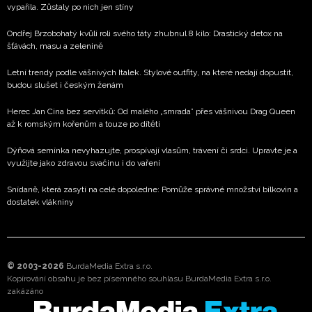
vypařila. Zůstaly po nich jen stíny
Ondřej Brzobohatý kvůli roli svého táty zhubnul 8 kilo: Drastický detox na
šťávách, masu a zelenině
Letní trendy podle vášnivých Italek. Stylové outfity, na které nedají dopustit,
budou slušet i českým ženám
Herec Jan Cina bez servítků: Od malého „smrada” přes vášnivou Drag Queen
až k romským kořenům a touze po dítěti
Dýňová semínka nevyhazujte, prospívají vlasům, trávení či srdci. Upravte je a
využijte jako zdravou svačinu i do vaření
Snídaně, která zasytí na celé dopoledne: Pomůže správné množství bílkovin a
dostatek vlákniny
© 2003-2026
BurdaMedia Extra s.r.o.
Kopírování obsahu je bez písemného souhlasu BurdaMedia Extra s.r.o.
zakázáno