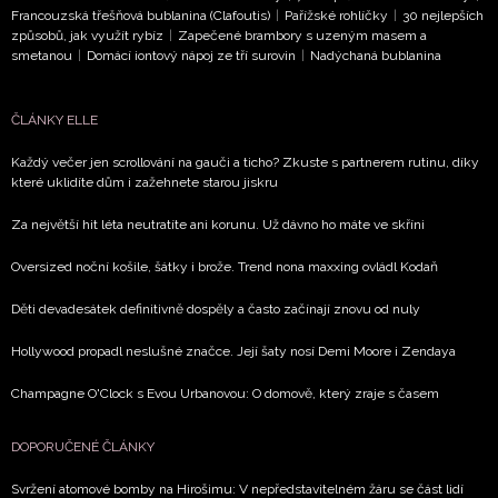
partnerů? Pokud souhlasíte se zpracováním údajů k tomuto ú
Francouzská třešňová bublanina (Clafoutis)
|
Pařížské rohlíčky
|
30 nejlepších
podle
Zásad ochrany soukromí BurdaMedia Extra s.r.o.
,
způsobů, jak využít rybíz
|
Zapečené brambory s uzeným masem a
smetanou
|
Domácí iontový nápoj ze tří surovin
|
Nadýchaná bublanina
toto pole.
ČLÁNKY ELLE
Každý večer jen scrollování na gauči a ticho? Zkuste s partnerem rutinu, díky
které uklidíte dům i zažehnete starou jiskru
Za největší hit léta neutratíte ani korunu. Už dávno ho máte ve skříni
Oversized noční košile, šátky i brože. Trend nona maxxing ovládl Kodaň
Děti devadesátek definitivně dospěly a často začínají znovu od nuly
Hollywood propadl neslušné značce. Její šaty nosí Demi Moore i Zendaya
Champagne O'Clock s Evou Urbanovou: O domově, který zraje s časem
DOPORUČENÉ ČLÁNKY
Svržení atomové bomby na Hirošimu: V nepředstavitelném žáru se část lidí