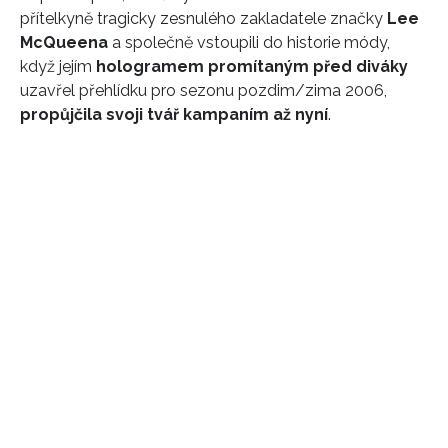
přítelkyně tragicky zesnulého zakladatele značky
Lee
McQueena
a společně vstoupili do historie módy,
když jejím
hologramem promítaným před diváky
uzavřel přehlídku pro sezonu pozdim/zima 2006,
propůjčila svoji tvář kampaním až nyní
.