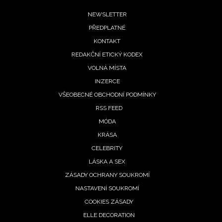
Footer
NEWSLETTER
PŘEDPLATNÉ
menu
KONTAKT
REDAKČNÍ ETICKÝ KODEX
VOLNÁ MÍSTA
INZERCE
VŠEOBECNÉ OBCHODNÍ PODMÍNKY
RSS FEED
MÓDA
KRÁSA
NEWSLETTER
CELEBRITY
LÁSKA A SEX
ODESLAT
ZÁSADY OCHRANY SOUKROMÍ
Přihlášením k newsletteru souhlasíte s
Obchodními
NASTAVENÍ SOUKROMÍ
podmínkami společnosti BurdaMedia Extra s.r.o.
a
COOKIES ZÁSADY
potvrzujete, že jste se seznámili se
Zásadami
ELLE DECORATION