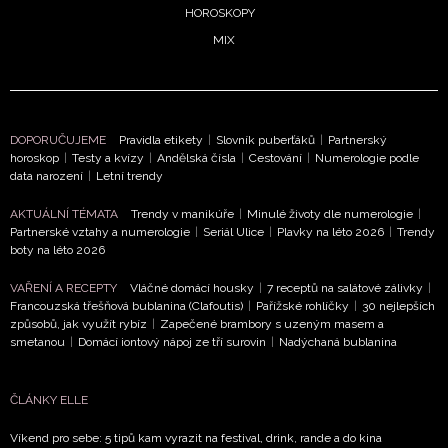
ochrany soukromí
- BurdaMedia Extra s.r.o. bude s
HOROSKOPY
Vašimi údaji pracovat zejména k organizaci a
MIX
vyhodnocení akce a zasílání novinek.
Chcete navíc dostávat i další zajímavé a exkluzivní
informace od našich partnerů? Pokud souhlasíte se
zpracováním údajů k tomuto účelu podle
Zásad ochrany
DOPORUČUJEME
Pravidla etikety
|
Slovník puberťáků
|
Partnerský
soukromí BurdaMedia Extra s.r.o.
, zaškrtněte toto pole.
horoskop
|
Testy a kvízy
|
Andělská čísla
|
Cestování
|
Numerologie podle
data narození
|
Letní trendy
AKTUÁLNÍ TÉMATA
Trendy v manikúře
|
Minulé životy dle numerologie
|
Partnerské vztahy a numerologie
|
Seriál Ulice
|
Plavky na léto 2026
|
Trendy
boty na léto 2026
VAŘENÍ A RECEPTY
Vláčné domácí housky
|
7 receptů na salátové zálivky
|
Francouzská třešňová bublanina (Clafoutis)
|
Pařížské rohlíčky
|
30 nejlepších
způsobů, jak využít rybíz
|
Zapečené brambory s uzeným masem a
smetanou
|
Domácí iontový nápoj ze tří surovin
|
Nadýchaná bublanina
ČLÁNKY ELLE
Víkend pro sebe: 5 tipů kam vyrazit na festival, drink, rande a do kina