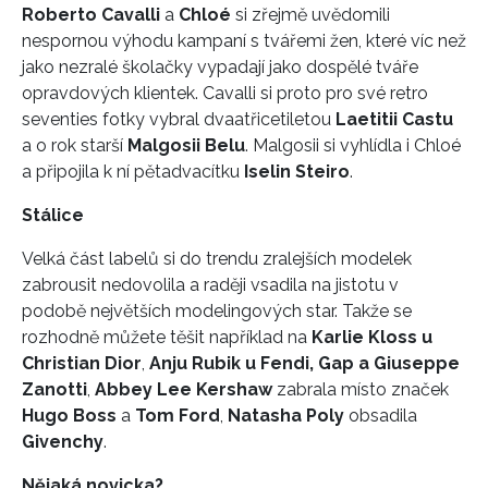
Roberto Cavalli
a
Chloé
si zřejmě uvědomili
nespornou výhodu kampaní s tvářemi žen, které víc než
jako nezralé školačky vypadají jako dospělé tváře
opravdových klientek. Cavalli si proto pro své retro
seventies fotky vybral dvaatřicetiletou
Laetitii Castu
a o rok starší
Malgosii Belu
. Malgosii si vyhlídla i Chloé
a připojila k ní pětadvacítku
Iselin Steiro
.
Stálice
Velká část labelů si do trendu zralejších modelek
zabrousit nedovolila a raději vsadila na jistotu v
podobě největších modelingových star. Takže se
rozhodně můžete těšit například na
Karlie Kloss u
Christian Dior
,
Anju Rubik u Fendi, Gap a Giuseppe
Zanotti
,
Abbey Lee Kershaw
zabrala místo značek
Hugo Boss
a
Tom Ford
,
Natasha Poly
obsadila
Givenchy
.
Nějaká novicka?