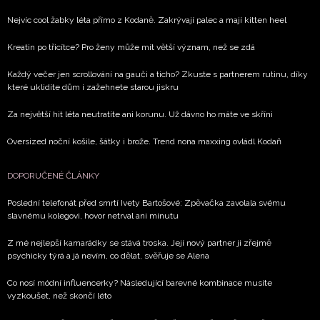
Nejvíc cool žabky léta přímo z Kodaně. Zakrývají palec a mají kitten heel
Kreatin po třicítce? Pro ženy může mít větší význam, než se zdá
Každý večer jen scrollování na gauči a ticho? Zkuste s partnerem rutinu, díky
které uklidíte dům i zažehnete starou jiskru
Za největší hit léta neutratíte ani korunu. Už dávno ho máte ve skříni
Oversized noční košile, šátky i brože. Trend nona maxxing ovládl Kodaň
DOPORUČENÉ ČLÁNKY
Poslední telefonát před smrtí Ivety Bartošové: Zpěvačka zavolala svému
slavnému kolegovi, hovor netrval ani minutu
Z mé nejlepší kamarádky se stává troska. Její nový partner ji zřejmě
psychicky týrá a já nevím, co dělat, svěřuje se Alena
Co nosí módní influencerky? Následující barevné kombinace musíte
vyzkoušet, než skončí léto