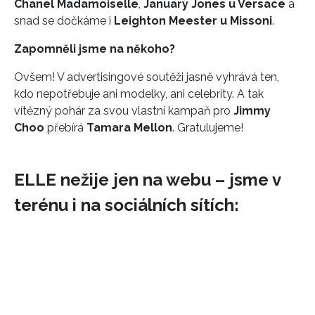
Chanel Madamoiselle
,
January Jones u Versace
a
snad se dočkáme i
Leighton Meester u Missoni
.
REDAKCE
Zapomněli jsme na někoho?
Ovšem! V advertisingové soutěži jasně vyhrává ten,
kdo nepotřebuje ani modelky, ani celebrity. A tak
vítězný pohár za svou vlastní kampaň pro
Jimmy
Choo
přebírá
Tamara Mellon
. Gratulujeme!
ELLE nežije jen na webu – jsme v
terénu i na sociálních sítích: