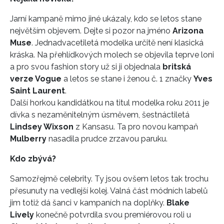
Jarní kampaně mimo jiné ukázaly, kdo se letos stane
největším objevem. Dejte si pozor na jméno
Arizona
Muse
. Jednadvacetiletá modelka určitě není klasická
kráska. Na přehlídkových molech se objevila teprve loni
a pro svou fashion story už si ji objednala
britská
verze Vogue
a letos se stane i ženou č. 1 značky
Yves
Saint Laurent
.
Další horkou kandidátkou na titul modelka roku 2011 je
dívka s nezaměnitelným úsměvem, šestnáctiletá
Lindsey Wixson
z Kansasu. Ta pro novou kampaň
Mulberry
nasadila prudce zrzavou paruku.
Kdo zbývá?
Samozřejmě celebrity. Ty jsou ovšem letos tak trochu
přesunuty na vedlejší kolej. Valná část módních labelů
jim totiž dá šanci v kampaních na doplňky.
Blake
Lively
konečně potvrdila svou premiérovou roli u
INFORMACE