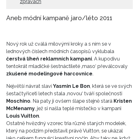
zprávách
Aneb módní kampaně jaro/léto 2011
Nový rok už cválá mílovými kroky a s ním se v
lednových číslech módních časopisů vyklubala
čerstvá líheň reklamních kampaní
. A kupodivu
tentokrát mladičké šestnáctileté ‚maso‘ převálcovaly
zkušené modelingové harcovnice
.
Největší návrat slaví
Yasmin Le Bon
, která se ve svých
šestačtyřiceti letech stala ‚novou‘ tváří společnosti
Moschino
. Na paty jí ovšem šlape stejně stará
Kristen
McMenamy
, jež si našla teplé místečko v kampani
Louis Vuitton
.
Ostatně hvězdný vzorec tria různě starých modelek,
který na podzim představil právě Vuitton, se ukázal
jako celkem fungující kreativní počin. Aby taky ne, když