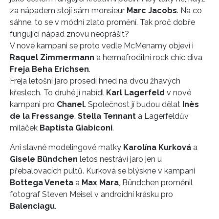
za nápadem stojí sám monsieur
Marc Jacobs
. Na co
sáhne, to se v módní zlato promění. Tak proč dobře
fungující nápad znovu neoprášit?
V nové kampani se proto vedle McMenamy objeví i
Raquel Zimmermann
a hermafroditní rock chic diva
Freja Beha Erichsen
.
Freja letošní jaro prosedí hned na dvou žhavých
křeslech. To druhé jí nabídl
Karl Lagerfeld
v nové
kampani pro
Chanel
. Společnost jí budou dělat
Inès
de la Fressange
,
Stella Tennant
a Lagerfeldův
miláček
Baptista Giabiconi
.
Ani slavné modelingové matky
Karolína Kurková
a
Gisele Bündchen
letos nestráví jaro jen u
přebalovacích pultů. Kurková se blýskne v kampani
Bottega Veneta
a
Max Mara
, Bündchen proměnil
fotograf Steven Meisel v androidní krásku pro
Balenciagu
.