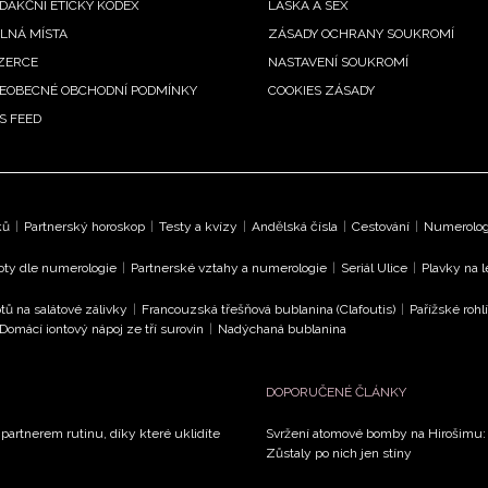
DAKČNÍ ETICKÝ KODEX
LÁSKA A SEX
LNÁ MÍSTA
ZÁSADY OCHRANY SOUKROMÍ
ZERCE
NASTAVENÍ SOUKROMÍ
EOBECNÉ OBCHODNÍ PODMÍNKY
COOKIES ZÁSADY
S FEED
ků
|
Partnerský horoskop
|
Testy a kvízy
|
Andělská čísla
|
Cestování
|
Numerologi
oty dle numerologie
|
Partnerské vztahy a numerologie
|
Seriál Ulice
|
Plavky na 
tů na salátové zálivky
|
Francouzská třešňová bublanina (Clafoutis)
|
Pařížské rohl
Domácí iontový nápoj ze tří surovin
|
Nadýchaná bublanina
DOPORUČENÉ ČLÁNKY
 partnerem rutinu, díky které uklidíte
Svržení atomové bomby na Hirošimu: V
Zůstaly po nich jen stíny