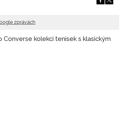
Přihlášením k newsletteru souhlasíte s
Obcho
společnosti BurdaMedia Extra s.r.o.
a potv
Zásadami ochrany soukromí
- BurdaMedia E
oogle zprávách
pracovat zejména k organizaci a vyhodnocení 
ro Converse kolekci tenisek s klasickým
Chcete navíc dostávat i další zajímavé a exkluz
Pokud souhlasíte se zpracováním údajů k tom
soukromí BurdaMedia Extra s.r.o.
, zaškrtnět