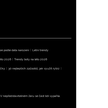
e podle data narození
|
Letní trendy
léto 2026
|
Trendy boty na léto 2026
íčky
|
30 nejlepších způsobů, jak využít rybíz
|
 nepředstavitelném žáru se část lidí vypařila.