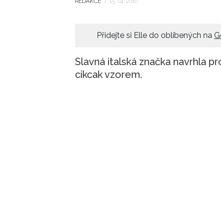
REDAKCE
/
15. 04. 2010
Přidejte si Elle do oblíbených na
G
Slavná italská značka navrhla p
cikcak vzorem.