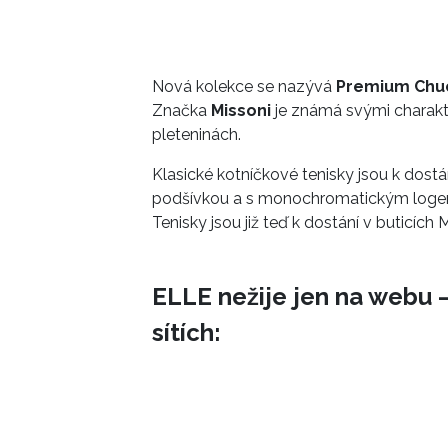
Nová kolekce se nazývá
Premium Chuc
Značka
Missoni
je známá svými charakte
pleteninách.
Klasické kotníčkové tenisky jsou k dost
podšívkou a s monochromatickým loge
Tenisky jsou již teď k dostání v buticích
ELLE nežije jen na webu –
sítích: