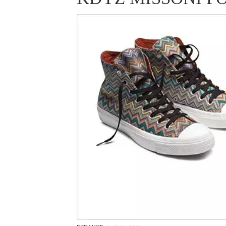
ELLE BEAUTY LOUNGE
L
S
V
S
S
ELLE DECORATION
H
INFORMACE
REDAKCE