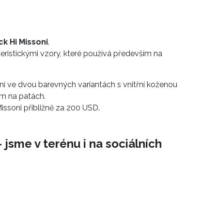
k Hi Missoni
.
ristickými vzory, které používá především na
ání ve dvou barevných variantách s vnitřní koženou
m na patách.
 Missoni přibližně za 200 USD.
 jsme v terénu i na sociálních