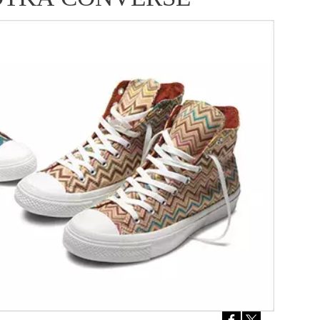
ÁSKA A SEX
ELLEPHORIA
ELLE STOR
ingles
y a on
ex
vatba
OME
NEWSLETTER