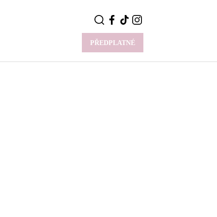
PŘEDPLATNÉ
VÍCE
Y
CELEBRITY
Novinky
Styl slavných
Rozhovory
ie