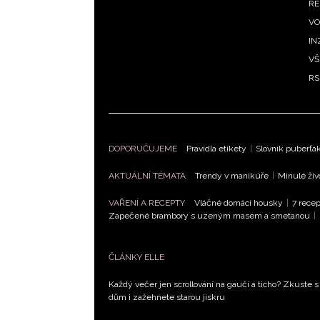
RE
VO
IN
VŠ
RS
DOPORUČUJEME
Pravidla etikety
|
Slovník puberťá
AKTUÁLNÍ TÉMATA
Trendy v manikúře
|
Minulé živ
VAŘENÍ A RECEPTY
Vláčné domácí housky
|
7 recep
Zapečené brambory s uzeným masem a smetanou
|
ČLÁNKY ELLE
Každý večer jen scrollování na gauči a ticho? Zkuste s
dům i zažehnete starou jiskru