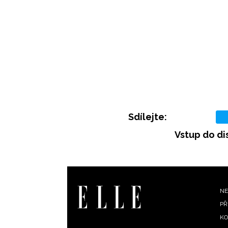
Sdílejte:
Vstup do di
F
NE
PŘ
m
KO