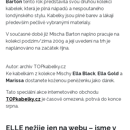
Barton
tento rok představila svou druhou kolekci
kabelek, která je plná nápadů a nespoutaného
londýnského stylu. Kabelky jsou plné barev a lákají
především pečlivě vybranými materialy.
V současné době již Mischa Barton naplno pracuje na
kolekci podzim/zima 2009 a její uvedení na trh je
naplánováno na začátek října.
Autor:
archiv TOPkabelky.cz
Ke kabelkám z kolekce Mischy
Ella Black
,
Ella Gold
a
Marissa
dostanete koženou peněženku jako dárek.
Tato speciální akce internetového obchodu
TOPkabelky.cz
je časově omezená, potrvá do konce
srpna.
ELLE nežije jen na webu – jsme v