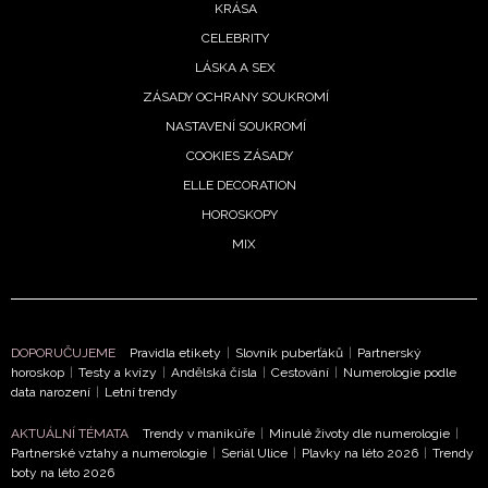
KRÁSA
CELEBRITY
LÁSKA A SEX
ZÁSADY OCHRANY SOUKROMÍ
NASTAVENÍ SOUKROMÍ
COOKIES ZÁSADY
ELLE DECORATION
HOROSKOPY
MIX
DOPORUČUJEME
Pravidla etikety
|
Slovník puberťáků
|
Partnerský
horoskop
|
Testy a kvízy
|
Andělská čísla
|
Cestování
|
Numerologie podle
data narození
|
Letní trendy
AKTUÁLNÍ TÉMATA
Trendy v manikúře
|
Minulé životy dle numerologie
|
Partnerské vztahy a numerologie
|
Seriál Ulice
|
Plavky na léto 2026
|
Trendy
NEWSLETTER
boty na léto 2026