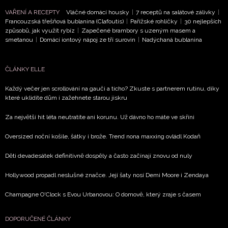
VAŘENÍ A RECEPTY
Vláčné domácí housky
|
7 receptů na salátové zálivky
|
ODESLAT
Francouzská třešňová bublanina (Clafoutis)
|
Pařížské rohlíčky
|
30 nejlepších
způsobů, jak využít rybíz
|
Zapečené brambory s uzeným masem a
smetanou
|
Domácí iontový nápoj ze tří surovin
|
Nadýchaná bublanina
Přihlášením k newsletteru souhlasíte s
Obchodními
podmínkami společnosti BurdaMedia Extra s.r.o.
a
potvrzujete, že jste se seznámili se
Zásadami
ČLÁNKY ELLE
ochrany soukromí
- BurdaMedia Extra s.r.o. bude s
Každý večer jen scrollování na gauči a ticho? Zkuste s partnerem rutinu, díky
Vašimi údaji pracovat zejména k organizaci a
které uklidíte dům i zažehnete starou jiskru
vyhodnocení akce a zasílání novinek.
Za největší hit léta neutratíte ani korunu. Už dávno ho máte ve skříni
Chcete navíc dostávat i další zajímavé a exkluzivní
informace od našich partnerů? Pokud souhlasíte se
Oversized noční košile, šátky i brože. Trend nona maxxing ovládl Kodaň
zpracováním údajů k tomuto účelu podle
Zásad ochrany
soukromí BurdaMedia Extra s.r.o.
, zaškrtněte toto pole.
Děti devadesátek definitivně dospěly a často začínají znovu od nuly
Hollywood propadl neslušné značce. Její šaty nosí Demi Moore i Zendaya
Champagne O'Clock s Evou Urbanovou: O domově, který zraje s časem
DOPORUČENÉ ČLÁNKY