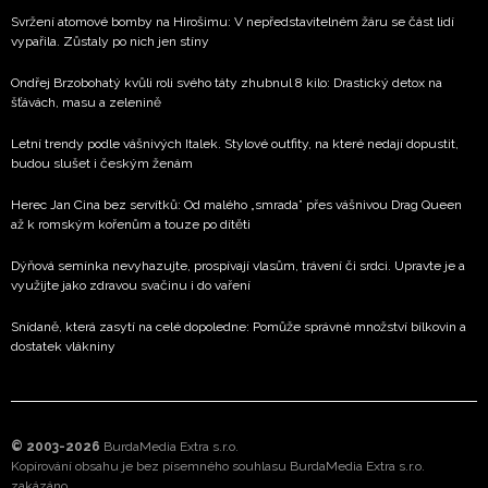
Svržení atomové bomby na Hirošimu: V nepředstavitelném žáru se část lidí
vypařila. Zůstaly po nich jen stíny
Ondřej Brzobohatý kvůli roli svého táty zhubnul 8 kilo: Drastický detox na
šťávách, masu a zelenině
Letní trendy podle vášnivých Italek. Stylové outfity, na které nedají dopustit,
budou slušet i českým ženám
Herec Jan Cina bez servítků: Od malého „smrada” přes vášnivou Drag Queen
až k romským kořenům a touze po dítěti
Dýňová semínka nevyhazujte, prospívají vlasům, trávení či srdci. Upravte je a
využijte jako zdravou svačinu i do vaření
Snídaně, která zasytí na celé dopoledne: Pomůže správné množství bílkovin a
dostatek vlákniny
© 2003-2026
BurdaMedia Extra s.r.o.
Kopírování obsahu je bez písemného souhlasu BurdaMedia Extra s.r.o.
zakázáno