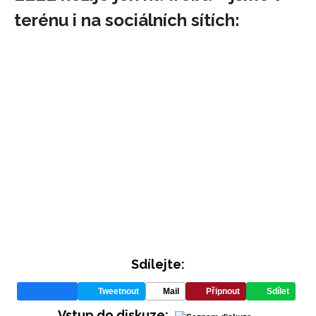
terénu i na sociálních sítích:
Sdílejte:
Tweetnout
Mail
Připnout
Sdílet
Vstup do diskuze: