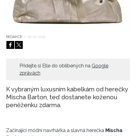
HOME
REDAKCE
/
28. 07. 2009
Přidejte si Elle do oblíbených na
Google
zprávách
K vybraným luxusním kabelkám od herečky
Mischa Barton, teď dostanete koženou
peněženku zdarma.
Začínající módní navrhářka a slavná herečka
Mischa