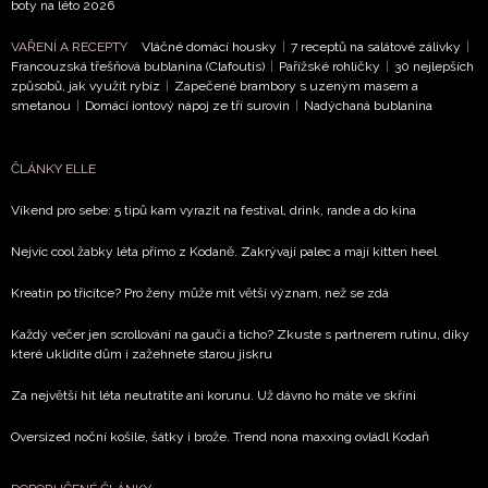
boty na léto 2026
VAŘENÍ A RECEPTY
Vláčné domácí housky
|
7 receptů na salátové zálivky
|
Francouzská třešňová bublanina (Clafoutis)
|
Pařížské rohlíčky
|
30 nejlepších
způsobů, jak využít rybíz
|
Zapečené brambory s uzeným masem a
smetanou
|
Domácí iontový nápoj ze tří surovin
|
Nadýchaná bublanina
ČLÁNKY ELLE
Víkend pro sebe: 5 tipů kam vyrazit na festival, drink, rande a do kina
Nejvíc cool žabky léta přímo z Kodaně. Zakrývají palec a mají kitten heel
Kreatin po třicítce? Pro ženy může mít větší význam, než se zdá
Každý večer jen scrollování na gauči a ticho? Zkuste s partnerem rutinu, díky
které uklidíte dům i zažehnete starou jiskru
Za největší hit léta neutratíte ani korunu. Už dávno ho máte ve skříni
Oversized noční košile, šátky i brože. Trend nona maxxing ovládl Kodaň