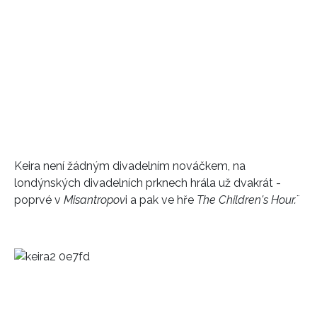
Keira není žádným divadelním nováčkem, na
londýnských divadelních prknech hrála už dvakrát -
poprvé v
Misantropov
i a pak ve hře
The Children's Hour.
¨
INFORMACE
REDAKCE