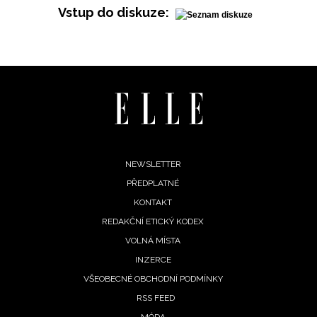
Vstup do diskuze:
Footer
NEWSLETTER
PŘEDPLATNÉ
menu
KONTAKT
REDAKČNÍ ETICKÝ KODEX
NEWSLETTER
VOLNÁ MÍSTA
INZERCE
ODESLAT
VŠEOBECNÉ OBCHODNÍ PODMÍNKY
RSS FEED
Přihlášením k newsletteru souhlasíte s
Obchodními