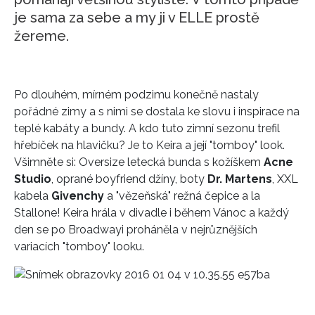
je sama za sebe a my ji v ELLE prostě
žereme.
Po dlouhém, mírném podzimu konečně nastaly
pořádné zimy a s nimi se dostala ke slovu i inspirace na
teplé kabáty a bundy. A kdo tuto zimní sezonu trefil
hřebíček na hlavičku? Je to Keira a její "tomboy" look.
Všimněte si: Oversize letecká bunda s kožíškem
Acne
Studio
, oprané boyfriend džíny, boty
Dr. Martens
, XXL
kabela
Givenchy
a "vězeňská" režná čepice a la
Stallone! Keira hrála v divadle i během Vánoc a každý
den se po Broadwayi proháněla v nejrůznějších
variacích "tomboy" looku.