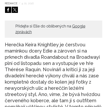
REDAKCE
/
4. 01. 2016
HOME
Přidejte si Elle do oblíbených na
Google
zprávách
Herečka Keira Knightley je čerstvou
maminkou dcery Edie a zároveň si na
prknech divadla Roandabout na Broadwayi
plní od listopadu sen a vystupuje ve hře
Thérése Raquin. Novináři a kritici ji za její
divadelní herecké výkony chválí a nás zase
kompletně dostaly do kolen její fotky z
newyorských ulic a hereččin ležéřní
streetový styl. Ano, víme, že bývá hvězdou
červeného koberce, ale tam jí s outfitem
pomáhají většinou stylisté. V tomto případě