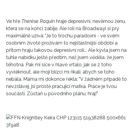
Ve hře
Thérése Raquin
hraje depresivní, nevěrnou ženu,
která se na konci zabije. Ale roli na Broadwayi si prý
maximálně užívá: "Je to trochu paradoxní - ve svém
osobním životě prožívám to nejšťastnější období a
přitom hraju takovou depresivní roli... Ale kývla jsem na
tuhle nabídku ještě předtím, než jsem věděla, že jsem
těhotná. Pak mi sice v hlavě vrtalo, jak se z toho
vyvléknout, ale moji blízcí mi říkali, abych se toho
nebála. Máma mi dokonce řekla: "V žádném případě to
nevzdávej, jsi prostě pracující matka. Práce je tvou
součástí. Zůstaň u původního plánu, hraj!"