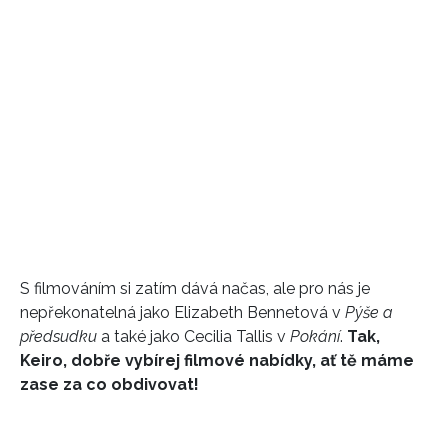
S filmováním si zatím dává načas, ale pro nás je
nepřekonatelná jako Elizabeth Bennetová v
Pýše a
předsudku
a také jako Cecilia Tallis v
Pokání
.
Tak,
Keiro, dobře vybírej filmové nabídky, ať tě máme
zase za co obdivovat!