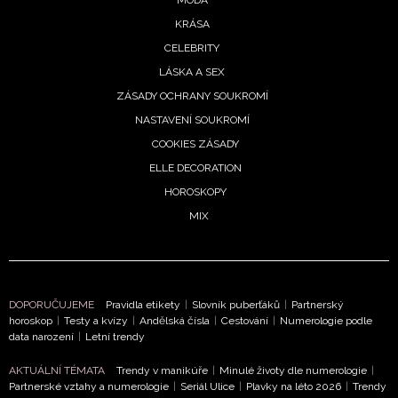
MÓDA
podmínkami společnosti BurdaMedia Extra s.r.o.
a
KRÁSA
potvrzujete, že jste se seznámili se
Zásadami
CELEBRITY
ochrany soukromí
- BurdaMedia Extra s.r.o. bude s
Vašimi údaji pracovat zejména k organizaci a
LÁSKA A SEX
vyhodnocení akce a zasílání novinek.
ZÁSADY OCHRANY SOUKROMÍ
NASTAVENÍ SOUKROMÍ
Chcete navíc dostávat i další zajímavé a exkluzivní
COOKIES ZÁSADY
informace od našich partnerů? Pokud souhlasíte se
zpracováním údajů k tomuto účelu podle
Zásad ochrany
ELLE DECORATION
soukromí BurdaMedia Extra s.r.o.
, zaškrtněte toto pole.
HOROSKOPY
MIX
DOPORUČUJEME
Pravidla etikety
|
Slovník puberťáků
|
Partnerský
horoskop
|
Testy a kvízy
|
Andělská čísla
|
Cestování
|
Numerologie podle
data narození
|
Letní trendy
AKTUÁLNÍ TÉMATA
Trendy v manikúře
|
Minulé životy dle numerologie
|
Partnerské vztahy a numerologie
|
Seriál Ulice
|
Plavky na léto 2026
|
Trendy