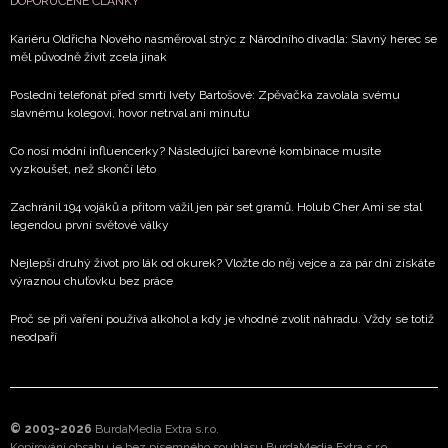
DOPORUČENÉ ČLÁNKY
Kariéru Oldřicha Nového nasměroval strýc z Národního divadla: Slavný herec se
měl původně živit zcela jinak
Poslední telefonát před smrtí Ivety Bartošové: Zpěvačka zavolala svému
slavnému kolegovi, hovor netrval ani minutu
Co nosí módní influencerky? Následující barevné kombinace musíte
vyzkoušet, než skončí léto
Zachránil 194 vojáků a přitom vážil jen pár set gramů. Holub Cher Ami se stal
legendou první světové války
Nejlepší druhý život pro lák od okurek? Vložte do něj vejce a za pár dní získáte
výraznou chuťovku bez práce
Proč se při vaření používá alkohol a kdy je vhodné zvolit náhradu. Vždy se totiž
neodpaří
© 2003-2026
BurdaMedia Extra s.r.o.
Kopírování obsahu je bez písemného souhlasu BurdaMedia Extra s.r.o.