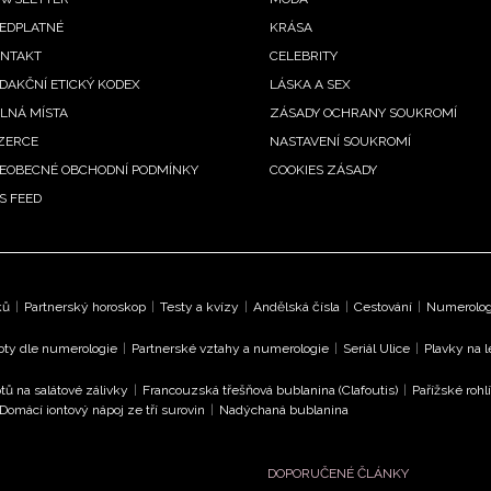
ooter
EDPLATNÉ
KRÁSA
enu
NTAKT
CELEBRITY
DAKČNÍ ETICKÝ KODEX
LÁSKA A SEX
LNÁ MÍSTA
ZÁSADY OCHRANY SOUKROMÍ
ZERCE
NASTAVENÍ SOUKROMÍ
EOBECNÉ OBCHODNÍ PODMÍNKY
COOKIES ZÁSADY
S FEED
ků
|
Partnerský horoskop
|
Testy a kvízy
|
Andělská čísla
|
Cestování
|
Numerologi
oty dle numerologie
|
Partnerské vztahy a numerologie
|
Seriál Ulice
|
Plavky na 
tů na salátové zálivky
|
Francouzská třešňová bublanina (Clafoutis)
|
Pařížské rohl
Domácí iontový nápoj ze tří surovin
|
Nadýchaná bublanina
DOPORUČENÉ ČLÁNKY