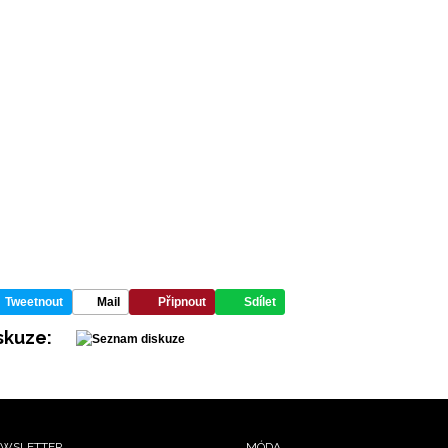
Tweetnout
Mail
Připnout
Sdílet
skuze:
WSLETTER
MÓDA