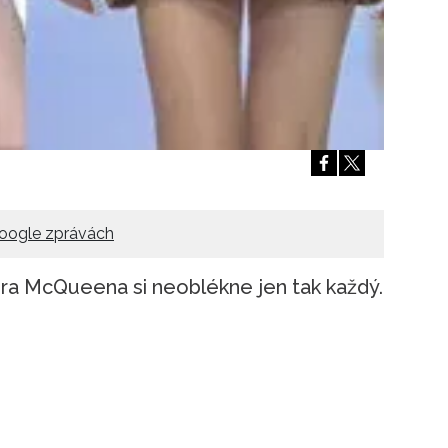
oogle zprávách
ra McQueena si neoblékne jen tak každý.