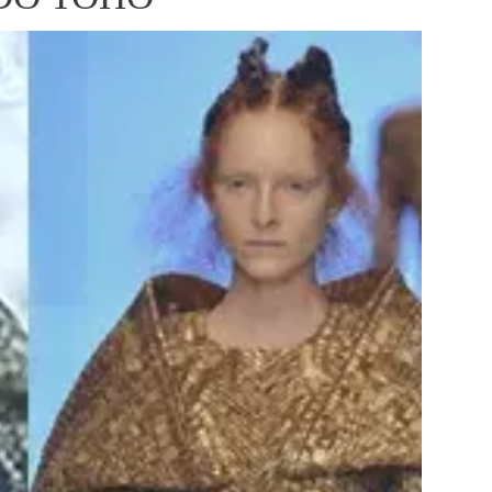
ÁSKA A SEX
ELLEPHORIA
ELLE STOR
ingles
y a on
ex
vatba
OME
NEWSLETTER