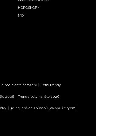
HOROSKOPY
MIX
e podle data narození
|
Letní trendy
léto 2026
|
Trendy boty na léto 2026
íčky
|
30 nejlepších způsobů, jak využít rybíz
|