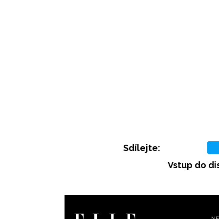
Sdílejte:
Vstup do di
NE