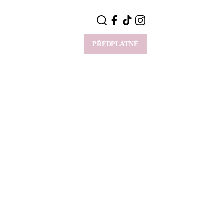
PŘEDPLATNÉ
VÍCE
Y
CELEBRITY
Novinky
Styl slavných
Rozhovory
ie