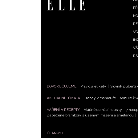
F
PŘ
m
KO
RE
VO
IN
VŠ
RS
DOPORUČUJEME
Pravidla etikety
|
Slovník puberťá
AKTUÁLNÍ TÉMATA
Trendy v manikúře
|
Minulé živ
VAŘENÍ A RECEPTY
Vláčné domácí housky
|
7 recep
Zapečené brambory s uzeným masem a smetanou
|
ČLÁNKY ELLE