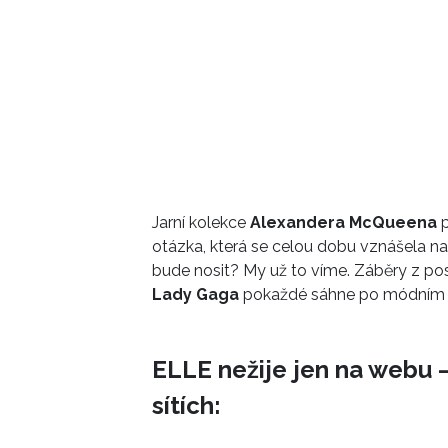
Jarní kolekce
Alexandera McQueena
p
otázka, která se celou dobu vznášela n
bude nosit? My už to víme. Záběry z po
Lady Gaga
pokaždé sáhne po módním tr
ELLE nežije jen na webu –
sítích: