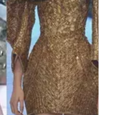
Přihlášením k newsletteru souhlasíte s
Obcho
společnosti BurdaMedia Extra s.r.o.
a potv
Zásadami ochrany soukromí
- BurdaMedia E
pracovat zejména k organizaci a vyhodnocení 
Chcete navíc dostávat i další zajímavé a exkluz
Pokud souhlasíte se zpracováním údajů k tom
soukromí BurdaMedia Extra s.r.o.
, zaškrtnět