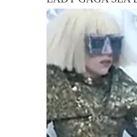
ELLE BEAUTY LOUNGE
L
S
V
S
S
ELLE DECORATION
H
INFORMACE
REDAKCE