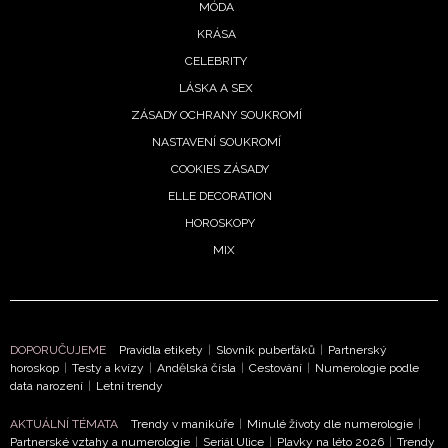
MÓDA
KRÁSA
CELEBRITY
LÁSKA A SEX
ZÁSADY OCHRANY SOUKROMÍ
NASTAVENÍ SOUKROMÍ
COOKIES ZÁSADY
ELLE DECORATION
HOROSKOPY
MIX
DOPORUČUJEME
Pravidla etikety
|
Slovník puberťáků
|
Partnerský
horoskop
|
Testy a kvízy
|
Andělská čísla
|
Cestování
|
Numerologie podle
data narození
|
Letní trendy
AKTUÁLNÍ TÉMATA
Trendy v manikúře
|
Minulé životy dle numerologie
|
Partnerské vztahy a numerologie
|
Seriál Ulice
|
Plavky na léto 2026
|
Trendy