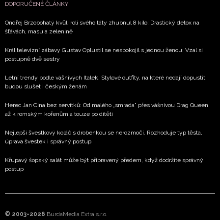
DOPORUČENÉ ČLÁNKY
Ondřej Brzobohatý kvůli roli svého táty zhubnul 8 kilo: Drastický detox na
šťávách, masu a zelenině
Král televizní zábavy Gustav Oplustil se nespokojil s jednou ženou: Vzal si
postupně dvě sestry
Letní trendy podle vášnivých Italek. Stylové outfity, na které nedají dopustit,
budou slušet i českým ženám
Herec Jan Cina bez servítků: Od malého „smrada” přes vášnivou Drag Queen
až k romským kořenům a touze po dítěti
Nejlepší švestkový koláč s drobenkou se nerozmočí. Rozhoduje typ těsta,
úprava švestek i správný postup
Křupavý šopský salát může být připravený předem, když dodržíte správný
postup
© 2003-2026
BurdaMedia Extra s.r.o.