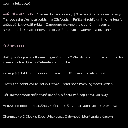
NEWSLETTER
boty na léto 2026
ODESLAT
VAŘENÍ A RECEPTY
Vláčné domácí housky
|
7 receptů na salátové zálivky
|
Francouzská třešňová bublanina (Clafoutis)
|
Pařížské rohlíčky
|
30 nejlepších
způsobů, jak využít rybíz
|
Zapečené brambory s uzeným masem a
Přihlášením k newsletteru souhlasíte s
Obchodními
smetanou
|
Domácí iontový nápoj ze tří surovin
|
Nadýchaná bublanina
podmínkami společnosti BurdaMedia Extra s.r.o.
a
potvrzujete, že jste se seznámili se
Zásadami
ČLÁNKY ELLE
ochrany soukromí
- BurdaMedia Extra s.r.o. bude s
Vašimi údaji pracovat zejména k organizaci a
Každý večer jen scrollování na gauči a ticho? Zkuste s partnerem rutinu, díky
které uklidíte dům i zažehnete starou jiskru
vyhodnocení akce a zasílání novinek.
Za největší hit léta neutratíte ani korunu. Už dávno ho máte ve skříni
Chcete navíc dostávat i další zajímavé a exkluzivní
informace od našich partnerů? Pokud souhlasíte se
Oversized noční košile, šátky i brože. Trend nona maxxing ovládl Kodaň
zpracováním údajů k tomuto účelu podle
Zásad ochrany
soukromí BurdaMedia Extra s.r.o.
, zaškrtněte toto pole.
Děti devadesátek definitivně dospěly a často začínají znovu od nuly
Hollywood propadl neslušné značce. Její šaty nosí Demi Moore i Zendaya
Champagne O'Clock s Evou Urbanovou: O domově, který zraje s časem