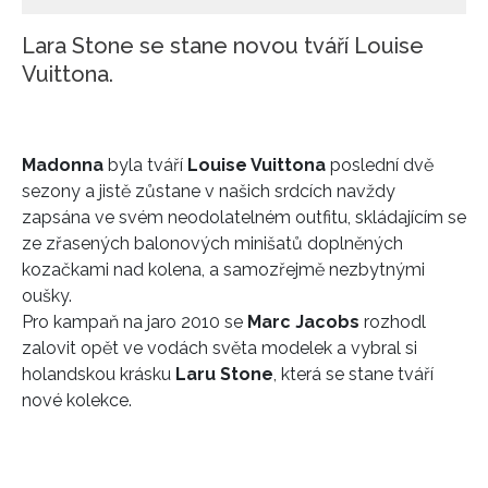
Lara Stone se stane novou tváří Louise
Vuittona.
Madonna
byla tváří
Louise Vuittona
poslední dvě
sezony a jistě zůstane v našich srdcích navždy
zapsána ve svém neodolatelném outfitu, skládajícím se
ze zřasených balonových minišatů doplněných
kozačkami nad kolena, a samozřejmě nezbytnými
oušky.
Pro kampaň na jaro 2010 se
Marc Jacobs
rozhodl
zalovit opět ve vodách světa modelek a vybral si
holandskou krásku
Laru Stone
, která se stane tváří
nové kolekce.