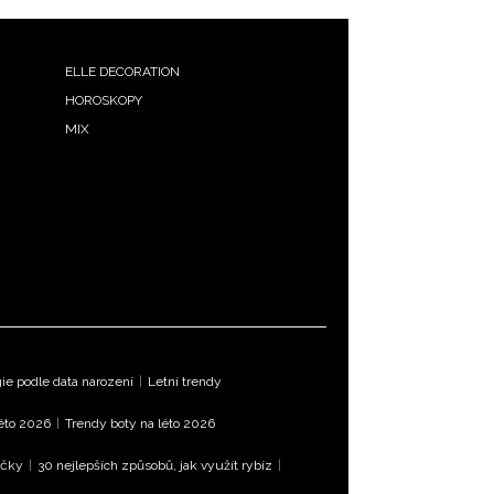
ELLE DECORATION
HOROSKOPY
MIX
e podle data narození
|
Letní trendy
léto 2026
|
Trendy boty na léto 2026
íčky
|
30 nejlepších způsobů, jak využít rybíz
|