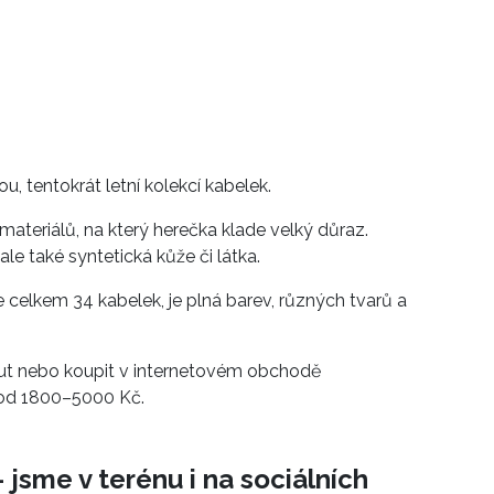
Přihlášením k newsletteru souhlasíte s
Obcho
společnosti BurdaMedia Extra s.r.o.
a potv
Zásadami ochrany soukromí
- BurdaMedia E
pracovat zejména k organizaci a vyhodnocení 
Chcete navíc dostávat i další zajímavé a exkluz
Pokud souhlasíte se zpracováním údajů k tom
u, tentokrát letní kolekcí kabelek.
soukromí BurdaMedia Extra s.r.o.
, zaškrtnět
teriálů, na který herečka klade velký důraz.
le také syntetická kůže či látka.
 celkem 34 kabelek, je plná barev, různých tvarů a
out nebo koupit v internetovém obchodě
 od 1800–5000 Kč.
 jsme v terénu i na sociálních