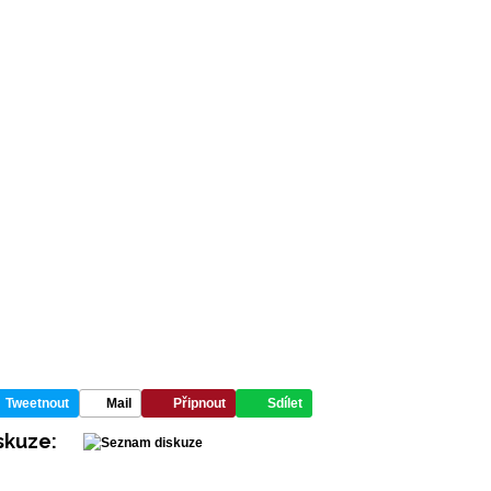
Tweetnout
Mail
Připnout
Sdílet
skuze: