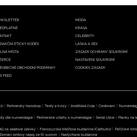
ooter
WSLETTER
MÓDA
EDPLATNÉ
KRÁSA
enu
NTAKT
CELEBRITY
DAKČNÍ ETICKÝ KODEX
LÁSKA A SEX
LNÁ MÍSTA
ZÁSADY OCHRANY SOUKROMÍ
ZERCE
NASTAVENÍ SOUKROMÍ
EOBECNÉ OBCHODNÍ PODMÍNKY
COOKIES ZÁSADY
S FEED
ků
|
Partnerský horoskop
|
Testy a kvízy
|
Andělská čísla
|
Cestování
|
Numerologi
oty dle numerologie
|
Partnerské vztahy a numerologie
|
Seriál Ulice
|
Plavky na 
tů na salátové zálivky
|
Francouzská třešňová bublanina (Clafoutis)
|
Pařížské rohl
Domácí iontový nápoj ze tří surovin
|
Nadýchaná bublanina