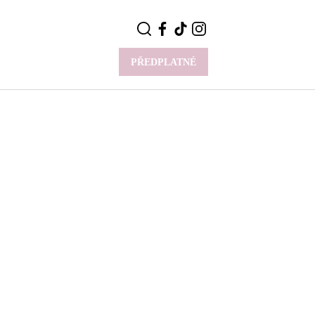
PŘEDPLATNÉ
VÍCE
Y
CELEBRITY
Novinky
Styl slavných
Rozhovory
ie