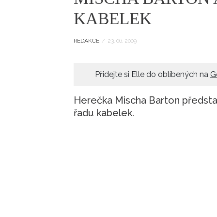
ELLE BEAUTY LOUNGE
L
KABELEK
S
V
REDAKCE
/
23. 06. 2009
S
S
Přidejte si Elle do oblíbených na
G
Herečka Mischa Barton předsta
ELLE DECORATION
H
řadu kabelek.
INFORMACE
REDAKCE