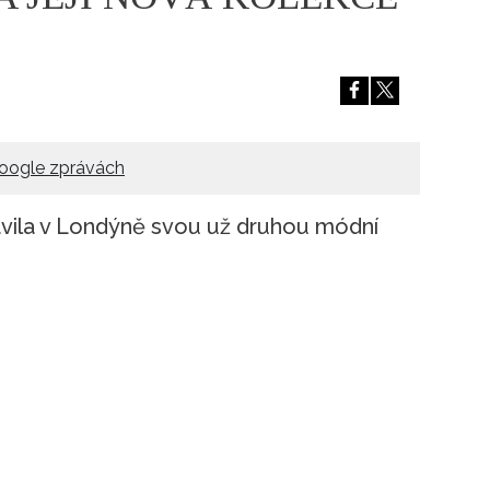
ÁSKA A SEX
ELLEPHORIA
ELLE STOR
ingles
y a on
ex
vatba
oogle zprávách
vila v Londýně svou už druhou módní
OME
NEWSLETTER