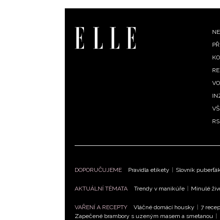
F
NE
PŘ
m
KO
RE
VO
IN
VŠ
RS
DOPORUČUJEME
Pravidla etikety
|
Slovník puberťá
AKTUÁLNÍ TÉMATA
Trendy v manikúře
|
Minulé živ
VAŘENÍ A RECEPTY
Vláčné domácí housky
|
7 recep
Zapečené brambory s uzeným masem a smetanou
|