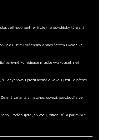
ka. Její nový partner ji zřejmě psychicky týrá a já
Pohublá Lucie Polišenská v maxi šatech i Veronika
jící barevné kombinace musíte vyzkoušet, než
, s Hanychovou prožil hodně divokou jízdu, a přesto
Zelená varianta s matchou osvěží, povzbudí a ve
 nápoj: Potřebujete jen vodu, citron, sůl a pár minut