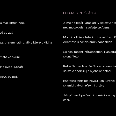
DOPORUČENÉ ČLÁNKY
a mají kitten heel
Z mé nejlepší kamarádky se stává tros
nevím, co dělat, svěřuje se Alena
než se zdá
Módní policie z televizního večírku: 
Arichteva s ponožkami v sandálech
 partnerem rutinu, díky které uklidíte
Co nosí módní influencerky? Následu
skončí léto
 máte ve skříni
Rebel Sámer Issa: Vaňková ho zaučila
xing ovládl Kodaň
se stále spekuluje o jeho orientaci
 znovu od nuly
Espresso tonic má novou konkurenci. 
sklenici vytvoří efektní vrstvy
Jak připravit perfektní domácí iontový
času