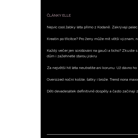
ČLÁNKY ELLE
Nejvíc cool žabky léta přímo z Kodaně. Zakrývají palec 
Kreatin po třicítce? Pro ženy může mít větší význam, 
Každý večer jen scrollování na gauči a ticho? Zkuste s
dům i zažehnete starou jiskru
Za největší hit léta neutratíte ani korunu. Už dávno ho
Oversized noční košile, šátky i brože. Trend nona max
Děti devadesátek definitivně dospěly a často začínají