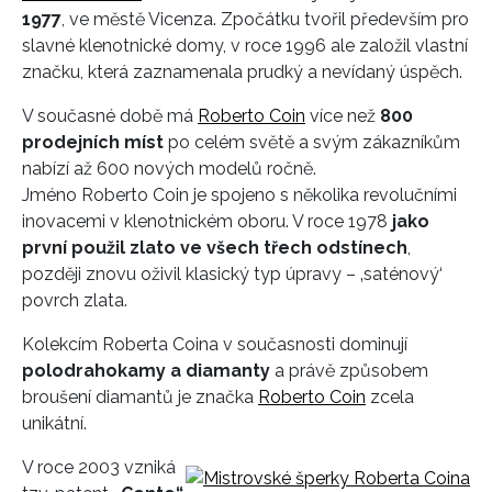
1977
, ve městě Vicenza. Zpočátku tvořil především pro
slavné klenotnické domy, v roce 1996 ale založil vlastní
značku, která zaznamenala prudký a nevídaný úspěch.
V současné době má
Roberto Coin
více než
800
prodejních míst
po celém světě a svým zákazníkům
nabízí až 600 nových modelů ročně.
Jméno Roberto Coin je spojeno s několika revolučními
inovacemi v klenotnickém oboru. V roce 1978
jako
první použil zlato ve všech třech odstínech
,
později znovu oživil klasický typ úpravy – ‚saténový‘
povrch zlata.
Kolekcím Roberta Coina v současnosti dominují
polodrahokamy a diamanty
a právě způsobem
broušení diamantů je značka
Roberto Coin
zcela
unikátní.
V roce 2003 vzniká