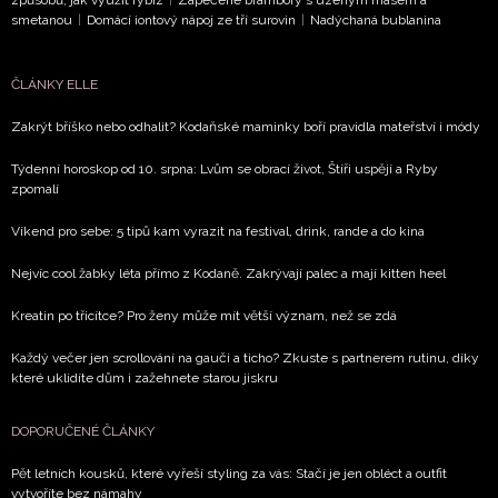
způsobů, jak využít rybíz
|
Zapečené brambory s uzeným masem a
ochrany soukromí
- BurdaMedia Extra s.r.o. bude s
smetanou
|
Domácí iontový nápoj ze tří surovin
|
Nadýchaná bublanina
Vašimi údaji pracovat zejména k organizaci a
vyhodnocení akce a zasílání novinek.
ČLÁNKY ELLE
Chcete navíc dostávat i další zajímavé a exkluzivní
Zakrýt bříško nebo odhalit? Kodaňské maminky boří pravidla mateřství i módy
informace od našich partnerů? Pokud souhlasíte se
zpracováním údajů k tomuto účelu podle
Zásad ochrany
Týdenní horoskop od 10. srpna: Lvům se obrací život, Štíři uspějí a Ryby
soukromí BurdaMedia Extra s.r.o.
, zaškrtněte toto pole.
zpomalí
Víkend pro sebe: 5 tipů kam vyrazit na festival, drink, rande a do kina
Nejvíc cool žabky léta přímo z Kodaně. Zakrývají palec a mají kitten heel
Kreatin po třicítce? Pro ženy může mít větší význam, než se zdá
Každý večer jen scrollování na gauči a ticho? Zkuste s partnerem rutinu, díky
které uklidíte dům i zažehnete starou jiskru
DOPORUČENÉ ČLÁNKY
Pět letních kousků, které vyřeší styling za vás: Stačí je jen obléct a outfit
vytvoříte bez námahy