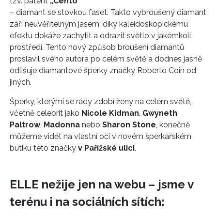
tzv. patent
„Cento“
– diamant se stovkou faset. Takto vybroušený diamant
září neuvěřitelným jasem, díky kaleidoskopickému
efektu dokáže zachytit a odrazit světlo v jakémkoli
prostředí. Tento nový způsob broušení diamantů
proslavil svého autora po celém světě a dodnes jasně
odlišuje diamantové šperky značky Roberto Coin od
jiných.
Šperky, kterými se rády zdobí ženy na celém světě,
včetně celebrit jako
Nicole Kidman
,
Gwyneth
Paltrow
,
Madonna
nebo
Sharon Stone
, konečně
můžeme vidět na vlastní oči v novém šperkařském
butiku této značky
v Pařížské ulici
.
ELLE nežije jen na webu – jsme v
terénu i na sociálních sítích: