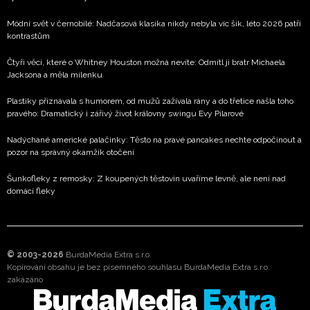
Módní svět v černobílé: Nadčasová klasika nikdy nebyla víc šik, léto 2026 patří
kontrastům
Čtyři věci, které o Whitney Houston možná nevíte: Odmítl ji bratr Michaela
Jacksona a měla milenku
Plastiky přiznávala s humorem, od mužů zažívala rány a do třetice našla toho
pravého: Dramatický i zářivý život královny swingu Evy Pilarové
Nadýchané americké palačinky: Těsto na pravé pancakes nechte odpočinout a
pozor na správný okamžik otočení
Šunkofleky z remosky: Z koupených těstovin uvaříme levně, ale není nad
domácí fleky
© 2003-2026
BurdaMedia Extra s.r.o.
Kopírování obsahu je bez písemného souhlasu BurdaMedia Extra s.r.o.
zakázáno