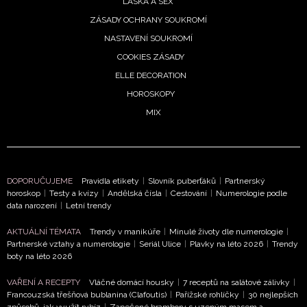
LÁSKA A SEX
ZÁSADY OCHRANY SOUKROMÍ
NASTAVENÍ SOUKROMÍ
COOKIES ZÁSADY
ELLE DECORATION
HOROSKOPY
MIX
DOPORUČUJEME
Pravidla etikety
|
Slovník puberťáků
|
Partnerský
horoskop
|
Testy a kvízy
|
Andělská čísla
|
Cestování
|
Numerologie podle
NEWSLETTER
data narození
|
Letní trendy
ODESLAT
AKTUÁLNÍ TÉMATA
Trendy v manikúře
|
Minulé životy dle numerologie
|
Partnerské vztahy a numerologie
|
Seriál Ulice
|
Plavky na léto 2026
|
Trendy
boty na léto 2026
Přihlášením k newsletteru souhlasíte s
Obchodními
podmínkami společnosti BurdaMedia Extra s.r.o.
a
VAŘENÍ A RECEPTY
Vláčné domácí housky
|
7 receptů na salátové zálivky
|
Francouzská třešňová bublanina (Clafoutis)
|
Pařížské rohlíčky
|
30 nejlepších
potvrzujete, že jste se seznámili se
Zásadami