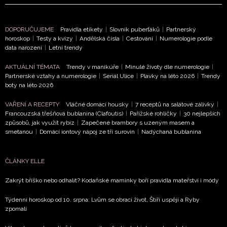
NEWSLETTER
ODESLAT
DOPORUČUJEME
Pravidla etikety
|
Slovník puberťáků
|
Partnerský
horoskop
|
Testy a kvízy
|
Andělská čísla
|
Cestování
|
Numerologie podle
data narození
|
Letní trendy
Přihlášením k newsletteru souhlasíte s
Obchodními
podmínkami společnosti BurdaMedia Extra s.r.o.
a
AKTUÁLNÍ TÉMATA
Trendy v manikúře
|
Minulé životy dle numerologie
|
Partnerské vztahy a numerologie
|
Seriál Ulice
|
Plavky na léto 2026
|
Trendy
potvrzujete, že jste se seznámili se
Zásadami ochrany
boty na léto 2026
soukromí
- BurdaMedia Extra s.r.o. bude s Vašimi údaji
pracovat zejména k organizaci a vyhodnocení akce a
VAŘENÍ A RECEPTY
Vláčné domácí housky
|
7 receptů na salátové zálivky
|
Francouzská třešňová bublanina (Clafoutis)
|
Pařížské rohlíčky
|
30 nejlepších
zasílání novinek.
způsobů, jak využít rybíz
|
Zapečené brambory s uzeným masem a
smetanou
|
Domácí iontový nápoj ze tří surovin
|
Nadýchaná bublanina
Chcete navíc dostávat i další zajímavé a exkluzivní
informace od našich partnerů? Pokud souhlasíte se
zpracováním údajů k tomuto účelu podle
Zásad ochrany
ČLÁNKY ELLE
soukromí BurdaMedia Extra s.r.o.
, zaškrtněte toto pole.
Zakrýt bříško nebo odhalit? Kodaňské maminky boří pravidla mateřství i módy
Týdenní horoskop od 10. srpna: Lvům se obrací život, Štíři uspějí a Ryby
zpomalí