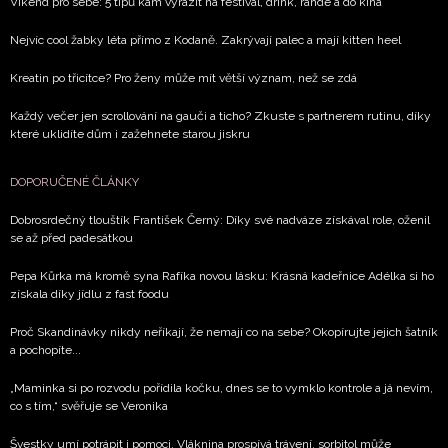
Víkend pro sebe: 5 tipů kam vyrazit na festival, drink, rande a do kina
Nejvíc cool žabky léta přímo z Kodaně. Zakrývají palec a mají kitten heel
Kreatin po třicítce? Pro ženy může mít větší význam, než se zdá
Každý večer jen scrollování na gauči a ticho? Zkuste s partnerem rutinu, díky
které uklidíte dům i zažehnete starou jiskru
DOPORUČENÉ ČLÁNKY
Dobrosrdečný tlouštík František Černý: Díky své nadváze získával role, oženil
se až před padesátkou
Pepa Kůrka má kromě syna Rafíka novou lásku: Krásná kadeřnice Adélka si ho
získala díky jídlu z fast foodu
Proč Skandinávky nikdy neříkají, že nemají co na sebe? Okopírujte jejich šatník
a pochopíte...
„Maminka si po rozvodu pořídila kočku, dnes se to vymklo kontrole a já nevím,
co s tím,“ svěřuje se Veronika
Švestky umí potrápit i pomoci. Vláknina prospívá trávení, sorbitol může