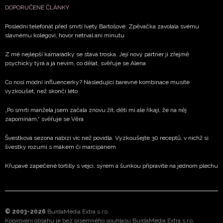
DOPORUČENÉ ČLÁNKY
Poslední telefonát před smrtí Ivety Bartošové: Zpěvačka zavolala svému
slavnému kolegovi, hovor netrval ani minutu
Z mé nejlepší kamarádky se stává troska. Její nový partner ji zřejmě
psychicky týrá a já nevím, co dělat, svěřuje se Alena
Co nosí módní influencerky? Následující barevné kombinace musíte
vyzkoušet, než skončí léto
„Po smrti manžela jsem začala znovu žít, děti mi ale říkají, že na něj
zapomínám,“ svěřuje se Věra
Švestková sezona nabízí víc než povidla. Vyzkoušejte 30 receptů, v nichž si
švestky rozumí s mákem či marcipánem
Křupavé zapečené tortilly s vejci, sýrem a šunkou připravíte na jednom plechu
© 2003-2026
BurdaMedia Extra s.r.o.
Kopírování obsahu je bez písemného souhlasu BurdaMedia Extra s.r.o.