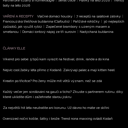
Partnerské vztahy a numerologie
|
Seriál Ulice
|
Plavky na léto 2026
|
Trendy
boty na léto 2026
ODESLAT
VAŘENÍ A RECEPTY
Vláčné domácí housky
|
7 receptů na salátové zálivky
|
Francouzská třešňová bublanina (Clafoutis)
|
Pařížské rohlíčky
|
30 nejlepších
Přihlášením k newsletteru souhlasíte s
Obchodními
způsobů, jak využít rybíz
|
Zapečené brambory s uzeným masem a
smetanou
|
Domácí iontový nápoj ze tří surovin
|
Nadýchaná bublanina
podmínkami společnosti BurdaMedia Extra s.r.o.
a
potvrzujete, že jste se seznámili se
Zásadami
ochrany soukromí
- BurdaMedia Extra s.r.o. bude s
ČLÁNKY ELLE
Vašimi údaji pracovat zejména k organizaci a
Víkend pro sebe: 5 tipů kam vyrazit na festival, drink, rande a do kina
vyhodnocení akce a zasílání novinek.
Nejvíc cool žabky léta přímo z Kodaně. Zakrývají palec a mají kitten heel
Chcete navíc dostávat i další zajímavé a exkluzivní
informace od našich partnerů? Pokud souhlasíte se
Kreatin po třicítce? Pro ženy může mít větší význam, než se zdá
zpracováním údajů k tomuto účelu podle
Zásad ochrany
soukromí BurdaMedia Extra s.r.o.
, zaškrtněte toto pole.
Každý večer jen scrollování na gauči a ticho? Zkuste s partnerem rutinu, díky
které uklidíte dům i zažehnete starou jiskru
Za největší hit léta neutratíte ani korunu. Už dávno ho máte ve skříni
Oversized noční košile, šátky i brože. Trend nona maxxing ovládl Kodaň