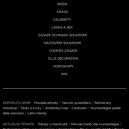
MÓDA
KRÁSA
CELEBRITY
LÁSKA A SEX
ZÁSADY OCHRANY SOUKROMÍ
NASTAVENÍ SOUKROMÍ
COOKIES ZÁSADY
ELLE DECORATION
HOROSKOPY
MIX
DOPORUČUJEME
Pravidla etikety
|
Slovník puberťáků
|
Partnerský
horoskop
|
Testy a kvízy
|
Andělská čísla
|
Cestování
|
Numerologie podle
data narození
|
Letní trendy
AKTUÁLNÍ TÉMATA
Trendy v manikúře
|
Minulé životy dle numerologie
|
NEWSLETTER