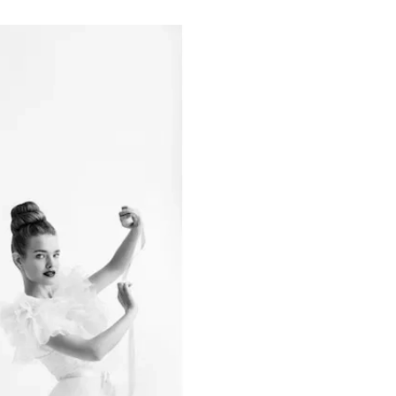
ÁSKA A SEX
ELLEPHORIA
ELLE STOR
ingles
y a on
ex
vatba
OME
NEWSLETTER