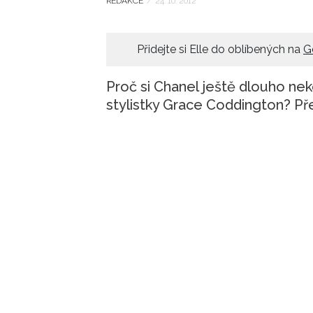
REDAKCE
/
24. 10. 2012
Přidejte si Elle do oblíbených na
G
Proč si Chanel ještě dlouho nek
stylistky Grace Coddington? Pře