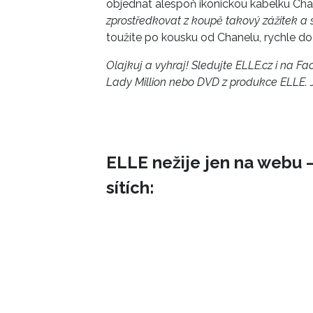
objednat alespoň ikonickou kabelku Chan
zprostředkovat z koupě takový zážitek a
toužíte po kousku od Chanelu, rychle do 
Olajkuj a vyhraj! Sledujte ELLE.cz i na Fa
Lady Million nebo DVD z produkce ELLE. 
ELLE nežije jen na webu –
sítích: