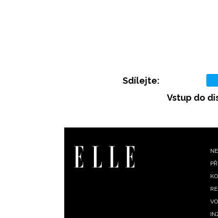
Sdílejte:
Vstup do di
F
NE
PŘ
m
KO
RE
VO
IN