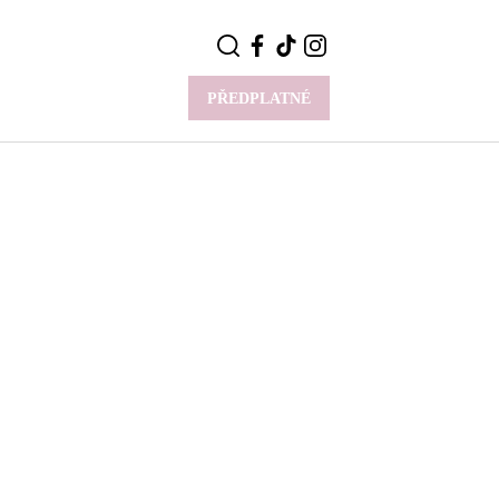
PŘEDPLATNÉ
VÍCE
Y
CELEBRITY
Novinky
Styl slavných
Rozhovory
ie