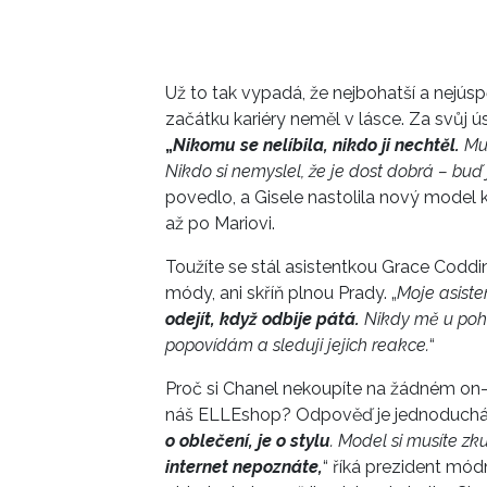
Už to tak vypadá, že nejbohatší a nejú
začátku kariéry neměl v lásce. Za svůj 
„
Nikomu se nelíbila, nikdo ji nechtěl.
Mus
Nikdo si nemyslel, že je dost dobrá – buď
povedlo, a Gisele nastolila nový model k
až po Mariovi.
Toužíte se stál asistentkou Grace Coddi
módy, ani skříň plnou Prady. „
Moje asiste
odejít, když odbije pátá.
Nikdy mě u poho
popovídám a sleduji jejich reakce.
“
Proč si Chanel nekoupíte na žádném on-
náš ELLEshop? Odpověď je jednoduchá – 
o oblečení, je o stylu
. Model si musíte zku
internet nepoznáte,
“ říká prezident mó