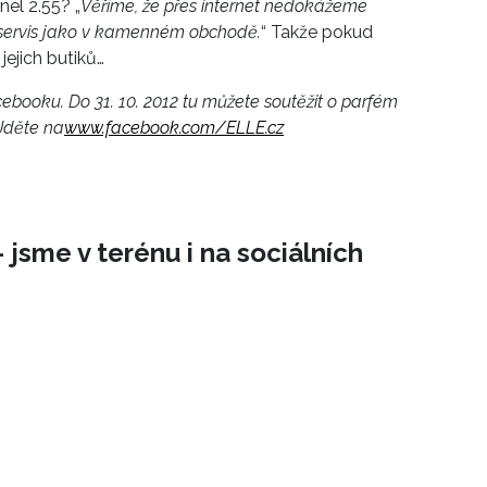
el 2.55? „
Věříme, že přes internet nedokážeme
 servis jako v kamenném obchodě.
“ Takže pokud
jejich butiků…
cebooku. Do 31. 10. 2012 tu můžete soutěžit o parfém
Jděte na
www.facebook.com/ELLE.cz
 jsme v terénu i na sociálních