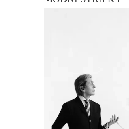
ELLE BEAUTY LOUNGE
L
S
V
S
S
ELLE DECORATION
H
INFORMACE
REDAKCE