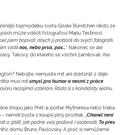
spěšnější topmodelku světa Gisele Bündchen nikdo ze
úspěch může vděčit fotografovi Mariu Testinovi.
el jsem bojovat, abych ji protlačil do svých fotografií.
 jim vadil
nos, nebo prsa, pas…
“ Nakonec se ale
rásy. Takový, do kterého se všichni zamilovali. Ale
ngton? Nebojte, nemusíte mít ani doktorát z dějin
ntka musí mít
smysl pro humor a nesmí z práce
vorů nezajímá vzdělání. Ráda si s kandidáty sednu,
line shopu jako Prêt-à-porter, Mytheresa nebo třeba
neměli byste z koupě plný prožitek. „
Chanel není
sit a zjistit, jak padne vaší postavě i osobnosti.
To přes
dního domu Bruno Pavlovsky. A proč si nemůžeme