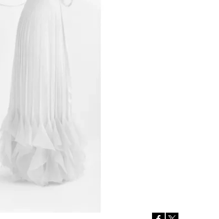
Přihlášením k newsletteru souhlasíte s
Obcho
společnosti BurdaMedia Extra s.r.o.
a potv
Zásadami ochrany soukromí
- BurdaMedia E
pracovat zejména k organizaci a vyhodnocení 
Chcete navíc dostávat i další zajímavé a exkluz
Pokud souhlasíte se zpracováním údajů k tom
soukromí BurdaMedia Extra s.r.o.
, zaškrtnět