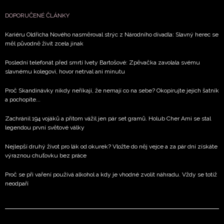
DOPORUČENÉ ČLÁNKY
Kariéru Oldřicha Nového nasměroval strýc z Národního divadla: Slavný herec se
měl původně živit zcela jinak
Poslední telefonát před smrtí Ivety Bartošové: Zpěvačka zavolala svému
slavnému kolegovi, hovor netrval ani minutu
Proč Skandinávky nikdy neříkají, že nemají co na sebe? Okopírujte jejich šatník
a pochopíte...
Zachránil 194 vojáků a přitom vážil jen pár set gramů. Holub Cher Ami se stal
legendou první světové války
Nejlepší druhý život pro lák od okurek? Vložte do něj vejce a za pár dní získáte
výraznou chuťovku bez práce
Proč se při vaření používá alkohol a kdy je vhodné zvolit náhradu. Vždy se totiž
neodpaří