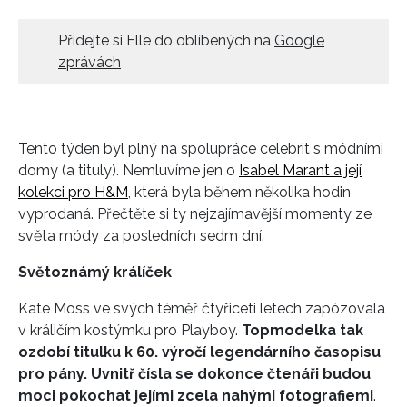
HOME
Přidejte si Elle do oblíbených na
Google
zprávách
Tento týden byl plný na spolupráce celebrit s módními
domy (a tituly). Nemluvíme jen o
Isabel Marant a její
kolekci pro H&M
, která byla během několika hodin
vyprodaná. Přečtěte si ty nejzajímavější momenty ze
světa módy za posledních sedm dní.
Světoznámý králíček
Kate Moss ve svých téměř čtyřiceti letech zapózovala
v králičím kostýmku pro Playboy.
Topmodelka tak
ozdobí titulku k 60. výročí legendárního časopisu
pro pány. Uvnitř čísla se dokonce čtenáři budou
moci pokochat jejími zcela nahými fotografiemi
.