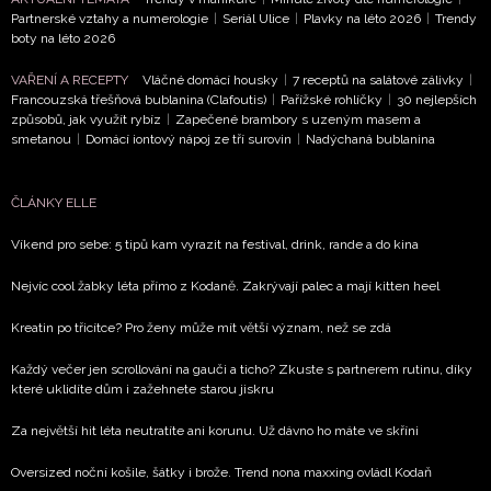
Partnerské vztahy a numerologie
|
Seriál Ulice
|
Plavky na léto 2026
|
Trendy
boty na léto 2026
VAŘENÍ A RECEPTY
Vláčné domácí housky
|
7 receptů na salátové zálivky
|
Francouzská třešňová bublanina (Clafoutis)
|
Pařížské rohlíčky
|
30 nejlepších
způsobů, jak využít rybíz
|
Zapečené brambory s uzeným masem a
smetanou
|
Domácí iontový nápoj ze tří surovin
|
Nadýchaná bublanina
ČLÁNKY ELLE
Víkend pro sebe: 5 tipů kam vyrazit na festival, drink, rande a do kina
Nejvíc cool žabky léta přímo z Kodaně. Zakrývají palec a mají kitten heel
Kreatin po třicítce? Pro ženy může mít větší význam, než se zdá
Každý večer jen scrollování na gauči a ticho? Zkuste s partnerem rutinu, díky
které uklidíte dům i zažehnete starou jiskru
Za největší hit léta neutratíte ani korunu. Už dávno ho máte ve skříni
Oversized noční košile, šátky i brože. Trend nona maxxing ovládl Kodaň