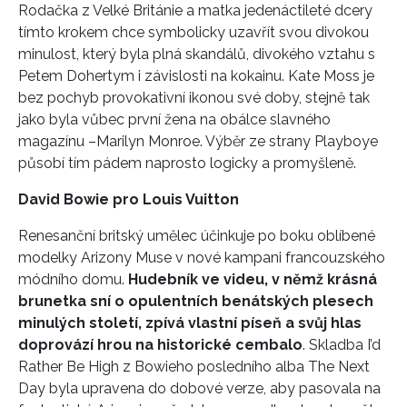
Rodačka z Velké Británie a matka jedenáctileté dcery
tímto krokem chce symbolicky uzavřít svou divokou
minulost, který byla plná skandálů, divokého vztahu s
Petem Dohertym i závislosti na kokainu. Kate Moss je
bez pochyb provokativní ikonou své doby, stejně tak
jako byla vůbec první žena na obálce slavného
magazínu –Marilyn Monroe. Výběr ze strany Playboye
působí tím pádem naprosto logicky a promyšleně.
David Bowie pro Louis Vuitton
Renesanční britský umělec účinkuje po boku oblíbené
modelky Arizony Muse v nové kampani francouzského
módního domu.
Hudebník ve videu, v němž krásná
brunetka sní o opulentních benátských plesech
minulých století, zpívá vlastní píseň a svůj hlas
doprovází hrou na historické cembalo
. Skladba I’d
Rather Be High z Bowieho posledního alba The Next
Day byla upravena do dobové verze, aby pasovala na