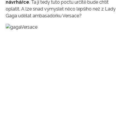
návrhářce
. Ta jí tedy tuto poctu určitě bude chtít
oplatit. A lze snad vymyslet něco lepšího než z Lady
Gaga udělat ambasadorku Versace?
INFORMACE
REDAKCE