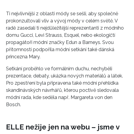
Ti nejvlivnější z oblasti módy se sešli, aby společně
prokonzultovali vliv a vývoj módy v celém světě. V
radě zasedalí ti nejdůležitější reprezentanti z módního
domu Gucci, Levi Strauss, Esquel, nebo ekologičtí
propagátoři módní značky Edun a Barneys. Svou
přítomností podpořila módní setkání také dánská
princezna Mary.
Setkání proběhlo ve formálním duchu, nechyběli
prezentace, debaty, ukázka nových materiálů a látek.
Pro zpestření byla připravena také módní přehlídka
skandinávských návrhářů, kterou poctivě sledovala
módní rada, kde seděla např. Margareta von den
Bosch.
ELLE nežije jen na webu – jsme v