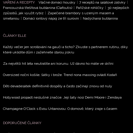
VAŘENÍ A RECEPTY
Vláčné domácí housky
|
7 receptů na salátové zálivky
|
ODESLAT
Francouzská třešňová bublanina (Clafoutis)
|
Pařížské rohlíčky
|
30 nejlepších
způsobů, jak využít rybíz
|
Zapečené brambory s uzeným masem a
smetanou
|
Domácí iontový nápoj ze tří surovin
|
Nadýchaná bublanina
Přihlášením k newsletteru souhlasíte s
Obchodními
podmínkami společnosti BurdaMedia Extra s.r.o.
a
potvrzujete, že jste se seznámili se
Zásadami
ČLÁNKY ELLE
ochrany soukromí
- BurdaMedia Extra s.r.o. bude s
Každý večer jen scrollování na gauči a ticho? Zkuste s partnerem rutinu, díky
Vašimi údaji pracovat zejména k organizaci a
které uklidíte dům i zažehnete starou jiskru
vyhodnocení akce a zasílání novinek.
Za největší hit léta neutratíte ani korunu. Už dávno ho máte ve skříni
Chcete navíc dostávat i další zajímavé a exkluzivní
informace od našich partnerů? Pokud souhlasíte se
Oversized noční košile, šátky i brože. Trend nona maxxing ovládl Kodaň
zpracováním údajů k tomuto účelu podle
Zásad ochrany
Děti devadesátek definitivně dospěly a často začínají znovu od nuly
soukromí BurdaMedia Extra s.r.o.
, zaškrtněte toto pole.
Hollywood propadl neslušné značce. Její šaty nosí Demi Moore i Zendaya
Champagne O'Clock s Evou Urbanovou: O domově, který zraje s časem
DOPORUČENÉ ČLÁNKY