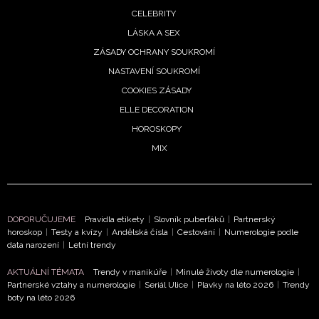
CELEBRITY
LÁSKA A SEX
ZÁSADY OCHRANY SOUKROMÍ
NASTAVENÍ SOUKROMÍ
COOKIES ZÁSADY
ELLE DECORATION
HOROSKOPY
MIX
DOPORUČUJEME
Pravidla etikety
|
Slovník puberťáků
|
Partnerský
horoskop
|
Testy a kvízy
|
Andělská čísla
|
Cestování
|
Numerologie podle
data narození
|
Letní trendy
AKTUÁLNÍ TÉMATA
Trendy v manikúře
|
Minulé životy dle numerologie
|
Partnerské vztahy a numerologie
|
Seriál Ulice
|
Plavky na léto 2026
|
Trendy
NEWSLETTER
boty na léto 2026