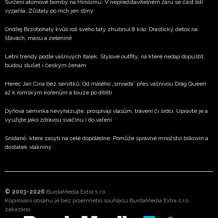
Svržení atomové bomby na Hirošimu: V nepředstavitelném žáru se část lidí
vypařila. Zůstaly po nich jen stíny
Ondřej Brzobohatý kvůli roli svého táty zhubnul 8 kilo: Drastický detox na
šťávách, masu a zelenině
Letní trendy podle vášnivých Italek. Stylové outfity, na které nedají dopustit,
budou slušet i českým ženám
Herec Jan Cina bez servítků: Od malého „smrada” přes vášnivou Drag Queen
až k romským kořenům a touze po dítěti
Dýňová semínka nevyhazujte, prospívají vlasům, trávení či srdci. Upravte je a
využijte jako zdravou svačinu i do vaření
Snídaně, která zasytí na celé dopoledne: Pomůže správné množství bílkovin a
dostatek vlákniny
© 2003-2026
BurdaMedia Extra s.r.o.
Kopírování obsahu je bez písemného souhlasu BurdaMedia Extra s.r.o.
zakázáno