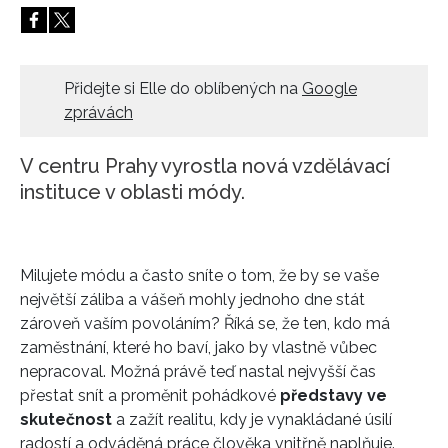
HOME
Přidejte si Elle do oblíbených na
Google
zprávách
V centru Prahy vyrostla nová vzdělávací
instituce v oblasti módy.
Milujete módu a často sníte o tom, že by se vaše
největší záliba a vášeň mohly jednoho dne stát
zároveň vaším povoláním? Říká se, že ten, kdo má
zaměstnání, které ho baví, jako by vlastně vůbec
nepracoval. Možná právě teď nastal nejvyšší čas
přestat snít a proměnit pohádkové
představy ve
skutečnost
a zažít realitu, kdy je vynakládané úsilí
radostí a odváděná práce člověka vnitřně naplňuje.