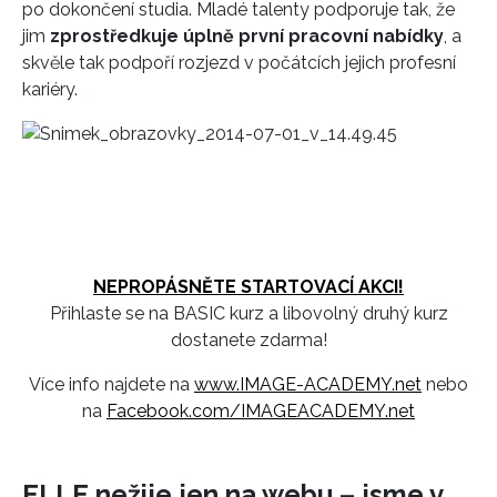
po dokončení studia. Mladé talenty podporuje tak, že
jim
zprostředkuje úplně první pracovní nabídky
, a
skvěle tak podpoří rozjezd v počátcích jejich profesní
kariéry.
NEPROPÁSNĚTE STARTOVACÍ AKCI!
Přihlaste se na BASIC kurz a libovolný druhý kurz
dostanete zdarma!
Více info najdete na
www.IMAGE-ACADEMY.net
nebo
na
Facebook.com/IMAGEACADEMY.net
ELLE nežije jen na webu – jsme v