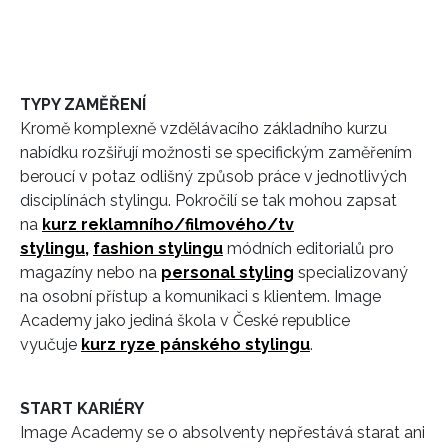
TYPY ZAMĚŘENÍ
Kromě komplexně vzdělávacího základního kurzu
nabídku rozšiřují možnosti se specifickým zaměřením
beroucí v potaz odlišný způsob práce v jednotlivých
disciplínách stylingu. Pokročilí se tak mohou zapsat
na
kurz reklamního/filmového/tv
stylingu,
fashion stylingu
módních editorialů pro
magazíny nebo na
personal styling
specializovaný
na osobní přístup a komunikaci s klientem. Image
INFORMACE
Academy jako jediná škola v České republice
vyučuje
kurz ryze pánského stylingu
.
REDAKCE
START KARIÉRY
Image Academy se o absolventy nepřestává starat ani