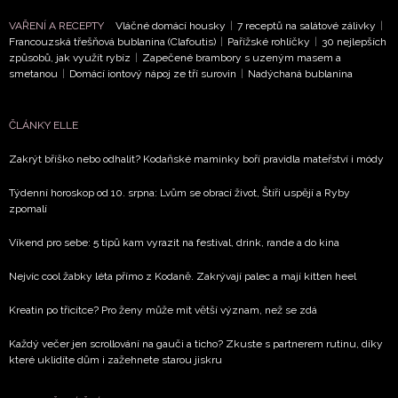
VAŘENÍ A RECEPTY
Vláčné domácí housky
|
7 receptů na salátové zálivky
|
Francouzská třešňová bublanina (Clafoutis)
|
Pařížské rohlíčky
|
30 nejlepších
způsobů, jak využít rybíz
|
Zapečené brambory s uzeným masem a
smetanou
|
Domácí iontový nápoj ze tří surovin
|
Nadýchaná bublanina
ČLÁNKY ELLE
Zakrýt bříško nebo odhalit? Kodaňské maminky boří pravidla mateřství i módy
Týdenní horoskop od 10. srpna: Lvům se obrací život, Štíři uspějí a Ryby
zpomalí
Víkend pro sebe: 5 tipů kam vyrazit na festival, drink, rande a do kina
Nejvíc cool žabky léta přímo z Kodaně. Zakrývají palec a mají kitten heel
Kreatin po třicítce? Pro ženy může mít větší význam, než se zdá
Každý večer jen scrollování na gauči a ticho? Zkuste s partnerem rutinu, díky
které uklidíte dům i zažehnete starou jiskru