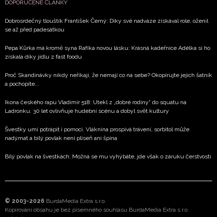
DOPORUČENÉ ČLÁNKY
Dobrosrdečný tlouštík František Černý: Díky své nadváze získával role, oženil
se až před padesátkou
Pepa Kůrka má kromě syna Rafíka novou lásku: Krásná kadeřnice Adélka si ho
získala díky jídlu z fast foodu
Proč Skandinávky nikdy neříkají, že nemají co na sebe? Okopírujte jejich šatník
a pochopíte...
Ikona českého rapu Vladimír 518: Utekl z „dobré rodiny“ do squatu na
Ladronku. 30 let ovlivňuje hudební scénu a dobyl svět kultury
Švestky umí potrápit i pomoci. Vláknina prospívá trávení, sorbitol může
nadýmat a bílý povlak není plíseň ani špína
Bílý povlak na švestkách: Možná se mu vyhýbáte, jde však o záruku čerstvosti
© 2003-2026
BurdaMedia Extra s.r.o.
Kopírování obsahu je bez písemného souhlasu BurdaMedia Extra s.r.o.