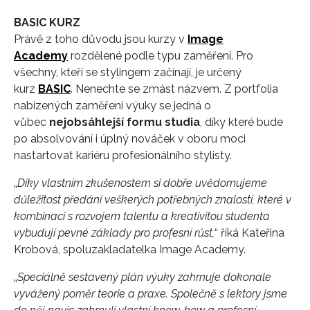
BASIC KURZ
Právě z toho důvodu jsou kurzy v
Image
Academy
rozdělené podle typu zaměření. Pro
všechny, kteří se stylingem začínají, je určený
kurz
BASIC
. Nenechte se zmást názvem. Z portfolia
nabízených zaměření výuky se jedná o
vůbec
nejobsáhlejší formu studia
, díky které bude
po absolvování i úplný nováček v oboru moci
nastartovat kariéru profesionálního stylisty.
„
Díky vlastním zkušenostem si dobře uvědomujeme
důležitost předání veškerých potřebných znalostí, které v
kombinaci s rozvojem talentu a kreativitou studenta
vybudují pevné základy pro profesní růst,
“ říká Kateřina
Krobová, spoluzakladatelka Image Academy.
„
Speciálně sestavený plán výuky zahrnuje dokonale
vyvážený poměr teorie a praxe. Společně s lektory jsme