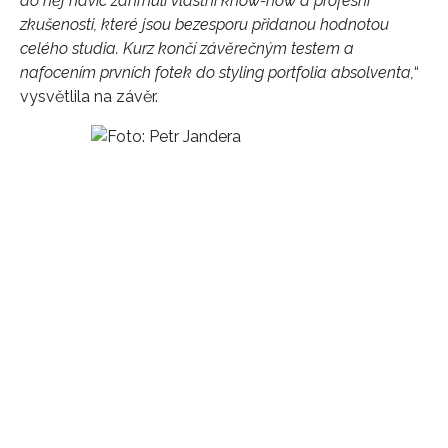
do něj navíc zahrnuli vlastní know-how a profesní
zkušenosti, které jsou bezesporu přidanou hodnotou
celého studia.
Kurz končí závěrečným testem a
nafocením prvních fotek do styling portfolia absolventa,
“
vysvětlila na závěr.