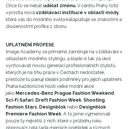
Chce to se nebát
udělat změnu
. V centru Prahy totiž
vyrostla nová
vzdělávací instituce
v oblasti módy
,
která vás do módního světa katapultuje se znalostmi a
zkušenostmi profíka z oboru.
UPLATNĚNÍ PROFESE
Image Academy se primárně zaměřuje na vzdělávání v
oblastech módního stylingu, a klade si tak za úkol
vychovávat novou generaci profesionálních stylistů,
kterých je na trhu práce v Čechách nedostatek,
přestože tu panují ideální podmínky pro jejich uplatnění.
Praha každoročně hostí velké módní akce
jako
Mercedes-Benz Prague Fashion Weekend
,
Sci-Fi Safari
,
Dreft Fashion Week
,
Shooting
Fashion Stars
,
Designblok
nebo
Designblok
Premiere Fashion Week
. A to jsme vyjmenovali
pouze ty největší z nich, které v průběhu roku
doprovází celá řada menších přehlídek a různých