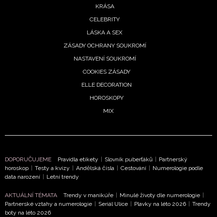
KRÁSA
potvrzujete, že jste se seznámili se
Zásadami
CELEBRITY
ochrany soukromí
- BurdaMedia Extra s.r.o. bude s
LÁSKA A SEX
Vašimi údaji pracovat zejména k organizaci a
vyhodnocení akce a zasílání novinek.
ZÁSADY OCHRANY SOUKROMÍ
NASTAVENÍ SOUKROMÍ
Chcete navíc dostávat i další zajímavé a exkluzivní
COOKIES ZÁSADY
informace od našich partnerů? Pokud souhlasíte se
zpracováním údajů k tomuto účelu podle
Zásad ochrany
ELLE DECORATION
soukromí BurdaMedia Extra s.r.o.
, zaškrtněte toto pole.
HOROSKOPY
MIX
DOPORUČUJEME
Pravidla etikety
|
Slovník puberťáků
|
Partnerský
horoskop
|
Testy a kvízy
|
Andělská čísla
|
Cestování
|
Numerologie podle
data narození
|
Letní trendy
AKTUÁLNÍ TÉMATA
Trendy v manikúře
|
Minulé životy dle numerologie
|
Partnerské vztahy a numerologie
|
Seriál Ulice
|
Plavky na léto 2026
|
Trendy
boty na léto 2026