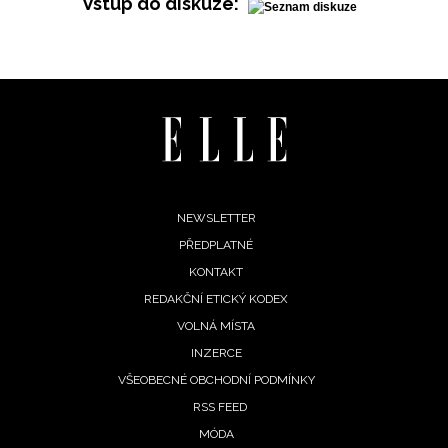
Vstup do diskuze:
Footer
NEWSLETTER
PŘEDPLATNÉ
menu
KONTAKT
REDAKČNÍ ETICKÝ KODEX
NEWSLETTER
VOLNÁ MÍSTA
INZERCE
ODESLAT
VŠEOBECNÉ OBCHODNÍ PODMÍNKY
RSS FEED
Přihlášením k newsletteru souhlasíte s
Obchodními
MÓDA
podmínkami společnosti BurdaMedia Extra s.r.o.
a