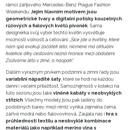
rámci zářijového Mercedes-Benz Prague Fashion
Weekendu.
Jejím hlavním motivem jsou
geometrické tvary a digitalní potisky kouzelných
růžových a fialových květů pivoněk
. Sama
designérka svůj výběr těchto květin vysvětluje
možností volnosti a cetování: „
Sice jde o květiny, které
nám spíš evokují začátek léta, nicméně má aktuální
kolekce díky cestování nezná hranice mezi obdobími.
Zažíváme léto v zimě, a naopak
.“
Dalším výrazným prvkem podzimní a zimní řady jsou
variabilní nápadité šaty
, které se hodí na každou
denní i večerní příležitost. Samozřejmostí v kolekci na
tuto sezonu jsou také
vlněné kabáty v neobvyklých
střizích
. Všechny modely jsou pak laděny do
podobných barev, mezi nimiž vyniká zejména černá,
zářivě modrá nebo fialovovínová. Zaujala nás i
hra s
průhledností textilu a neobvyklé kombinace
materiálů jako například merino vlna s