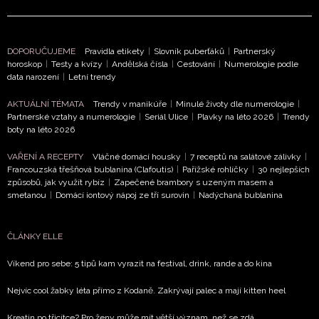
DOPORUČUJEME
Pravidla etikety
|
Slovník puberťáků
|
Partnerský
horoskop
|
Testy a kvízy
|
Andělská čísla
|
Cestování
|
Numerologie podle
data narození
|
Letní trendy
AKTUÁLNÍ TÉMATA
Trendy v manikúře
|
Minulé životy dle numerologie
|
Partnerské vztahy a numerologie
|
Seriál Ulice
|
Plavky na léto 2026
|
Trendy
boty na léto 2026
VAŘENÍ A RECEPTY
Vláčné domácí housky
|
7 receptů na salátové zálivky
|
Francouzská třešňová bublanina (Clafoutis)
|
Pařížské rohlíčky
|
30 nejlepších
způsobů, jak využít rybíz
|
Zapečené brambory s uzeným masem a
smetanou
|
Domácí iontový nápoj ze tří surovin
|
Nadýchaná bublanina
ČLÁNKY ELLE
Víkend pro sebe: 5 tipů kam vyrazit na festival, drink, rande a do kina
Nejvíc cool žabky léta přímo z Kodaně. Zakrývají palec a mají kitten heel
Kreatin po třicítce? Pro ženy může mít větší význam, než se zdá