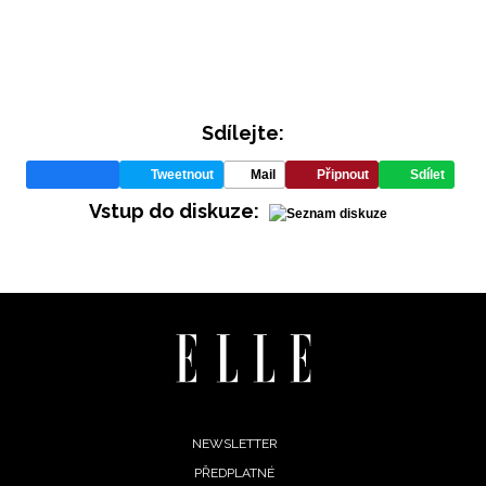
Přihlášením k newsletteru souhlasíte s
Obchodními
podmínkami společnosti BurdaMedia Extra s.r.o.
a
potvrzujete, že jste se seznámili se
Zásadami ochrany
soukromí
- BurdaMedia Extra s.r.o. bude s Vašimi údaji pr
zejména k organizaci a vyhodnocení akce a zasílání novine
Sdílejte:
Chcete navíc dostávat i další zajímavé a exkluzivní informace
Tweetnout
Mail
Připnout
Sdílet
našich partnerů? Pokud souhlasíte se zpracováním údajů k t
Vstup do diskuze:
účelu podle
Zásad ochrany soukromí BurdaMedia Extra s.
zaškrtněte toto pole.
Footer
NEWSLETTER
PŘEDPLATNÉ