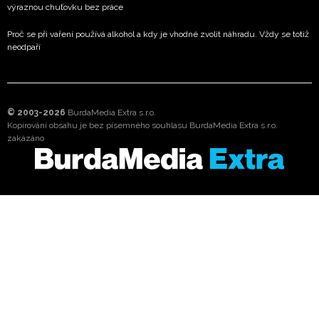
výraznou chuťovku bez práce
Proč se při vaření používá alkohol a kdy je vhodné zvolit náhradu. Vždy se totiž
neodpaří
© 2003-2026
BurdaMedia Extra s.r.o.
Kopírování obsahu je bez písemného souhlasu BurdaMedia Extra s.r.o.
zakázáno