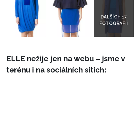
Přejít
do
galerie
ELLE nežije jen na webu – jsme v
terénu i na sociálních sítích:
NEWSLETTER
ODESL