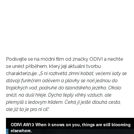
Podívejte se na módní film od značky ODIVI a nechte
se unést příběhem, který její aktuální tvorbu
charakterizuje: „
S ní rozkvétá zimní kabát, večerní šaty se
stávají funkčním oděvem a plavky se noří jednou do
tropických vod, podruhé do islandského jezírka. Okolo
sněží, na duši hřeje. Dýchá teplý vlhký vzduch, ale
přemýšlí s ledovým klidem. Čeká ji ještě dlouhá cesta,
ale již ta je pro ni cíl
.“