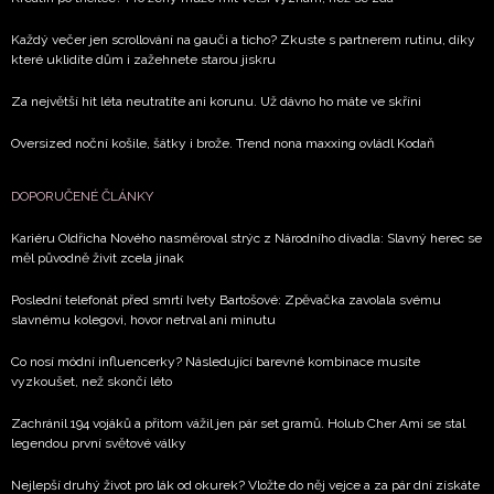
Každý večer jen scrollování na gauči a ticho? Zkuste s partnerem rutinu, díky
které uklidíte dům i zažehnete starou jiskru
Za největší hit léta neutratíte ani korunu. Už dávno ho máte ve skříni
Oversized noční košile, šátky i brože. Trend nona maxxing ovládl Kodaň
DOPORUČENÉ ČLÁNKY
Kariéru Oldřicha Nového nasměroval strýc z Národního divadla: Slavný herec se
měl původně živit zcela jinak
Poslední telefonát před smrtí Ivety Bartošové: Zpěvačka zavolala svému
slavnému kolegovi, hovor netrval ani minutu
Co nosí módní influencerky? Následující barevné kombinace musíte
vyzkoušet, než skončí léto
Zachránil 194 vojáků a přitom vážil jen pár set gramů. Holub Cher Ami se stal
legendou první světové války
Nejlepší druhý život pro lák od okurek? Vložte do něj vejce a za pár dní získáte