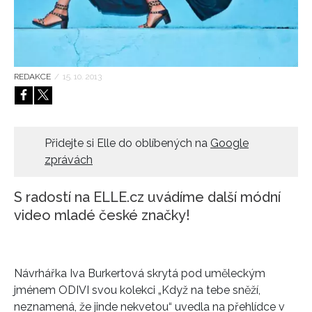
HOME
REDAKCE
/
15. 10. 2013
Přidejte si Elle do oblíbených na
Google
zprávách
S radostí na ELLE.cz uvádíme další módní
video mladé české značky!
Návrhářka Iva Burkertová skrytá pod uměleckým
jménem ODIVI svou kolekci „Když na tebe sněží,
neznamená, že jinde nekvetou“ uvedla na přehlídce v