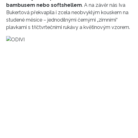
bambusem nebo softshellem
. A na závěr nás Iva
Bukertová překvapila i zcela neobvyklým kouskem na
studené měsíce – jednodílnými černými „zimními“
plavkami s tříčtvrtečními rukávy a květinovým vzorem.