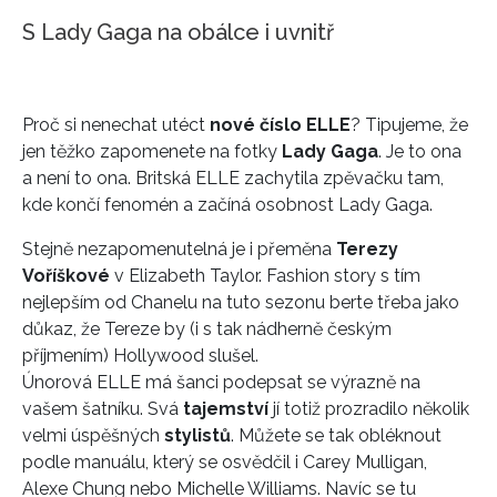
S Lady Gaga na obálce i uvnitř
Proč si nenechat utéct
nové číslo ELLE
? Tipujeme, že
jen těžko zapomenete na fotky
Lady Gaga
. Je to ona
a není to ona. Britská ELLE zachytila zpěvačku tam,
kde končí fenomén a začíná osobnost Lady Gaga.
Stejně nezapomenutelná je i přeměna
Terezy
Voříškové
v Elizabeth Taylor. Fashion story s tím
nejlepším od Chanelu na tuto sezonu berte třeba jako
důkaz, že Tereze by (i s tak nádherně českým
příjmením) Hollywood slušel.
Únorová ELLE má šanci podepsat se výrazně na
vašem šatníku. Svá
tajemství
jí totiž prozradilo několik
velmi úspěšných
stylistů
. Můžete se tak obléknout
podle manuálu, který se osvědčil i Carey Mulligan,
Alexe Chung nebo Michelle Williams. Navíc se tu