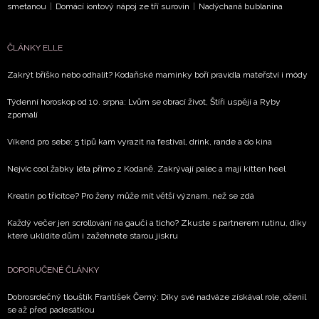
ochrany soukromí
- BurdaMedia Extra s.r.o. bude s
smetanou
|
Domácí iontový nápoj ze tří surovin
|
Nadýchaná bublanina
Vašimi údaji pracovat zejména k organizaci a
vyhodnocení akce a zasílání novinek.
ČLÁNKY ELLE
Chcete navíc dostávat i další zajímavé a exkluzivní
Zakrýt bříško nebo odhalit? Kodaňské maminky boří pravidla mateřství i módy
informace od našich partnerů? Pokud souhlasíte se
zpracováním údajů k tomuto účelu podle
Zásad ochrany
Týdenní horoskop od 10. srpna: Lvům se obrací život, Štíři uspějí a Ryby
soukromí BurdaMedia Extra s.r.o.
, zaškrtněte toto pole.
zpomalí
Víkend pro sebe: 5 tipů kam vyrazit na festival, drink, rande a do kina
Nejvíc cool žabky léta přímo z Kodaně. Zakrývají palec a mají kitten heel
Kreatin po třicítce? Pro ženy může mít větší význam, než se zdá
Každý večer jen scrollování na gauči a ticho? Zkuste s partnerem rutinu, díky
které uklidíte dům i zažehnete starou jiskru
DOPORUČENÉ ČLÁNKY
Dobrosrdečný tlouštík František Černý: Díky své nadváze získával role, oženil
se až před padesátkou