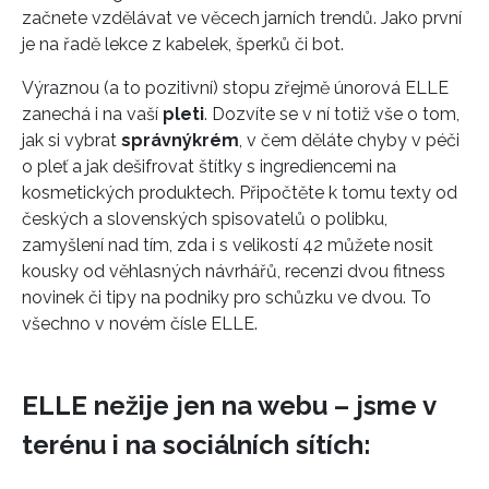
začnete vzdělávat ve věcech jarních trendů. Jako první
je na řadě lekce z kabelek, šperků či bot.
Výraznou (a to pozitivní) stopu zřejmě únorová ELLE
zanechá i na vaší
pleti
. Dozvíte se v ní totiž vše o tom,
jak si vybrat
správný
krém
, v čem děláte chyby v péči
o pleť a jak dešifrovat štítky s ingrediencemi na
kosmetických produktech. Připočtěte k tomu texty od
českých a slovenských spisovatelů o polibku,
zamyšlení nad tím, zda i s velikostí 42 můžete nosit
kousky od věhlasných návrhářů, recenzi dvou fitness
novinek či tipy na podniky pro schůzku ve dvou. To
všechno v novém čísle ELLE.
ELLE nežije jen na webu – jsme v
terénu i na sociálních sítích: