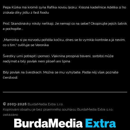
Pepa Kůrka má kromě syna Rafíka novou lásku: Krásná kadeřnice Adélka si ho
získala díky jídlu z fast foodu
Proč Skandinávky nikdy neříkají, že nemají co na sebe? Okopírujte jejich šatník
a pochopíte...
„Maminka si po rozvodu pořídila kočku, dnes se to vymklo kontrole a já nevím,
co s tím,“ svěřuje se Veronika
Švestky umí potrápit i pomoci. Vláknina prospívá trávení, sorbitol může
nadýmat a bílý povlak není plíseň ani špína
Bílý povlak na švestkách: Možná se mu vyhýbáte. Podle něj však poznáte
čerstvost
© 2003-2026
BurdaMedia Extra s.r.o.
Kopírování obsahu je bez písemného souhlasu BurdaMedia Extra s.r.o.
zakázáno