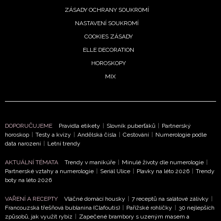
ZÁSADY OCHRANY SOUKROMÍ
NASTAVENÍ SOUKROMÍ
COOKIES ZÁSADY
ELLE DECORATION
HOROSKOPY
MIX
DOPORUČUJEME
Pravidla etikety
|
Slovník puberťáků
|
Partnerský
horoskop
|
Testy a kvízy
|
Andělská čísla
|
Cestování
|
Numerologie podle
NEWSLETTER
data narození
|
Letní trendy
ODESLAT
AKTUÁLNÍ TÉMATA
Trendy v manikúře
|
Minulé životy dle numerologie
|
Partnerské vztahy a numerologie
|
Seriál Ulice
|
Plavky na léto 2026
|
Trendy
boty na léto 2026
Přihlášením k newsletteru souhlasíte s
Obchodními
podmínkami společnosti BurdaMedia Extra s.r.o.
a
VAŘENÍ A RECEPTY
Vláčné domácí housky
|
7 receptů na salátové zálivky
|
Francouzská třešňová bublanina (Clafoutis)
|
Pařížské rohlíčky
|
30 nejlepších
potvrzujete, že jste se seznámili se
Zásadami
způsobů, jak využít rybíz
|
Zapečené brambory s uzeným masem a