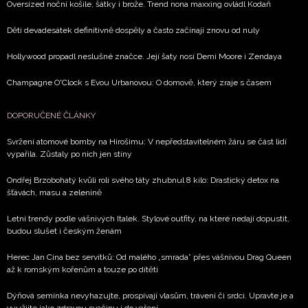
Oversized noční košile, šátky i brože. Trend nona maxxing ovládl Kodaň
Děti devadesátek definitivně dospěly a často začínají znovu od nuly
Hollywood propadl neslušné značce. Její šaty nosí Demi Moore i Zendaya
Champagne O'Clock s Evou Urbanovou: O domově, který zraje s časem
DOPORUČENÉ ČLÁNKY
Svržení atomové bomby na Hirošimu: V nepředstavitelném žáru se část lidí
vypařila. Zůstaly po nich jen stíny
Ondřej Brzobohatý kvůli roli svého táty zhubnul 8 kilo: Drastický detox na
šťávách, masu a zelenině
Letní trendy podle vášnivých Italek. Stylové outfity, na které nedají dopustit,
budou slušet i českým ženám
Herec Jan Cina bez servítků: Od malého „smrada” přes vášnivou Drag Queen
až k romským kořenům a touze po dítěti
Dýňová semínka nevyhazujte, prospívají vlasům, trávení či srdci. Upravte je a