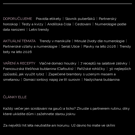
DOPORUČUJEME
Pravidla etikety
|
Slovník puberťáků
|
Partnerský
horoskop
|
Testy a kvízy
|
Andělská čísla
|
Cestování
|
Numerologie podle
data narození
|
Letní trendy
NEWSLETTER
AKTUÁLNÍ TÉMATA
Trendy v manikúře
|
Minulé životy dle numerologie
|
Partnerské vztahy a numerologie
|
Seriál Ulice
|
Plavky na léto 2026
|
Trendy
ODESLAT
boty na léto 2026
VAŘENÍ A RECEPTY
Vláčné domácí housky
|
7 receptů na salátové zálivky
|
Přihlášením k newsletteru souhlasíte s
Obchodními
Francouzská třešňová bublanina (Clafoutis)
|
Pařížské rohlíčky
|
30 nejlepších
podmínkami společnosti BurdaMedia Extra s.r.o.
a
způsobů, jak využít rybíz
|
Zapečené brambory s uzeným masem a
smetanou
|
Domácí iontový nápoj ze tří surovin
|
Nadýchaná bublanina
potvrzujete, že jste se seznámili se
Zásadami
ochrany soukromí
- BurdaMedia Extra s.r.o. bude s
Vašimi údaji pracovat zejména k organizaci a
ČLÁNKY ELLE
vyhodnocení akce a zasílání novinek.
Každý večer jen scrollování na gauči a ticho? Zkuste s partnerem rutinu, díky
které uklidíte dům i zažehnete starou jiskru
Chcete navíc dostávat i další zajímavé a exkluzivní
informace od našich partnerů? Pokud souhlasíte se
Za největší hit léta neutratíte ani korunu. Už dávno ho máte ve skříni
zpracováním údajů k tomuto účelu podle
Zásad ochrany
soukromí BurdaMedia Extra s.r.o.
, zaškrtněte toto pole.