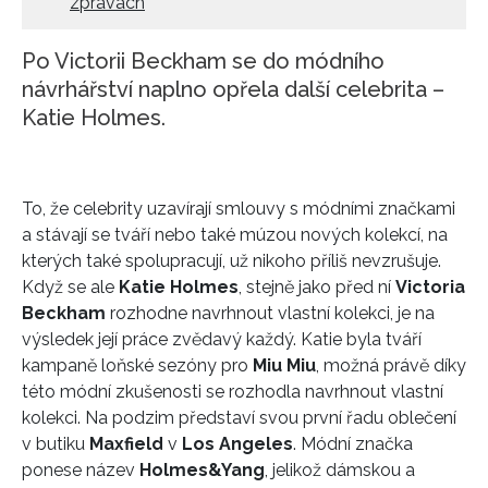
zprávách
Po Victorii Beckham se do módního
návrhářství naplno opřela další celebrita –
Katie Holmes.
To, že celebrity uzavírají smlouvy s módními značkami
a stávají se tváří nebo také múzou nových kolekcí, na
kterých také spolupracují, už nikoho příliš nevzrušuje.
Když se ale
Katie Holmes
, stejně jako před ní
Victoria
Beckham
rozhodne navrhnout vlastní kolekci, je na
výsledek její práce zvědavý každý. Katie byla tváří
kampaně loňské sezóny pro
Miu Miu
, možná právě díky
této módní zkušenosti se rozhodla navrhnout vlastní
kolekci. Na podzim představí svou první řadu oblečení
v butiku
Maxfield
v
Los Angeles
. Módní značka
ponese název
Holmes&Yang
, jelikož dámskou a