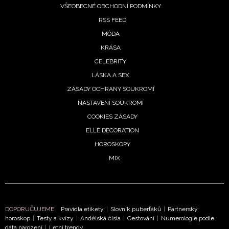
VŠEOBECNÉ OBCHODNÍ PODMÍNKY
RSS FEED
MÓDA
KRÁSA
CELEBRITY
LÁSKA A SEX
ZÁSADY OCHRANY SOUKROMÍ
NASTAVENÍ SOUKROMÍ
COOKIES ZÁSADY
ELLE DECORATION
NEWSLETTER
HOROSKOPY
MIX
ODESLAT
Přihlášením k newsletteru souhlasíte s
Obchodními
podmínkami společnosti BurdaMedia Extra s.r.o.
a
DOPORUČUJEME
Pravidla etikety
|
Slovník puberťáků
|
Partnerský
horoskop
|
Testy a kvízy
|
Andělská čísla
|
Cestování
|
Numerologie podle
potvrzujete, že jste se seznámili se
Zásadami
data narození
|
Letní trendy