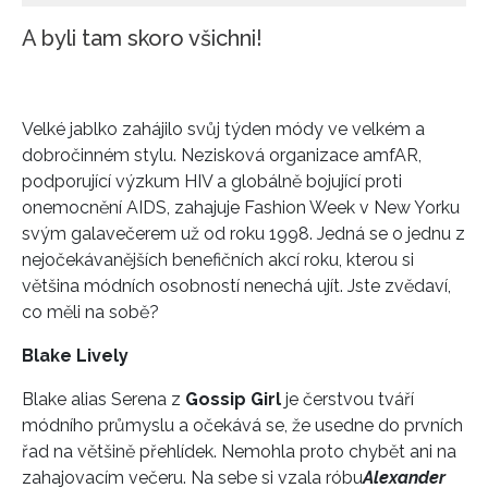
A byli tam skoro všichni!
Velké jablko zahájilo svůj týden módy ve velkém a
dobročinném stylu. Nezisková organizace amfAR,
podporující výzkum HIV a globálně bojující proti
onemocnění AIDS, zahajuje Fashion Week v New Yorku
svým galavečerem už od roku 1998. Jedná se o jednu z
nejočekávanějších benefičních akcí roku, kterou si
většina módních osobností nenechá ujít. Jste zvědaví,
co měli na sobě?
Blake Lively
Blake alias Serena z
Gossip Girl
je čerstvou tváří
módního průmyslu a očekává se, že usedne do prvních
řad na většině přehlídek. Nemohla proto chybět ani na
zahajovacím večeru. Na sebe si vzala róbu
Alexander