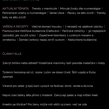
ochrany soukromí
- BurdaMedia Extra s.r.o. bude s
Vašimi údaji pracovat zejména k organizaci a
AKTUÁLNÍ TÉMATA
Trendy v manikúře
|
Minulé životy dle numerologie
|
Partnerské vztahy a numerologie
|
Seriál Ulice
|
Plavky na léto 2026
|
Trendy
vyhodnocení akce a zasílání novinek.
boty na léto 2026
Chcete navíc dostávat i další zajímavé a exkluzivní
VAŘENÍ A RECEPTY
Vláčné domácí housky
|
7 receptů na salátové zálivky
|
informace od našich partnerů? Pokud souhlasíte se
Francouzská třešňová bublanina (Clafoutis)
|
Pařížské rohlíčky
|
30 nejlepších
zpracováním údajů k tomuto účelu podle
Zásad ochrany
způsobů, jak využít rybíz
|
Zapečené brambory s uzeným masem a
soukromí BurdaMedia Extra s.r.o.
, zaškrtněte toto pole.
smetanou
|
Domácí iontový nápoj ze tří surovin
|
Nadýchaná bublanina
ČLÁNKY ELLE
Zakrýt bříško nebo odhalit? Kodaňské maminky boří pravidla mateřství i módy
Týdenní horoskop od 10. srpna: Lvům se obrací život, Štíři uspějí a Ryby
zpomalí
Víkend pro sebe: 5 tipů kam vyrazit na festival, drink, rande a do kina
Nejvíc cool žabky léta přímo z Kodaně. Zakrývají palec a mají kitten heel
Kreatin po třicítce? Pro ženy může mít větší význam, než se zdá