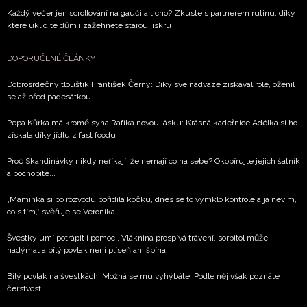
Každý večer jen scrollování na gauči a ticho? Zkuste s partnerem rutinu, díky
které uklidíte dům i zažehnete starou jiskru
DOPORUČENÉ ČLÁNKY
Dobrosrdečný tlouštík František Černý: Díky své nadváze získával role, oženil
se až před padesátkou
Pepa Kůrka má kromě syna Rafíka novou lásku: Krásná kadeřnice Adélka si ho
získala díky jídlu z fast foodu
Proč Skandinávky nikdy neříkají, že nemají co na sebe? Okopírujte jejich šatník
a pochopíte...
„Maminka si po rozvodu pořídila kočku, dnes se to vymklo kontrole a já nevím,
co s tím,“ svěřuje se Veronika
Švestky umí potrápit i pomoci. Vláknina prospívá trávení, sorbitol může
nadýmat a bílý povlak není plíseň ani špína
Bílý povlak na švestkách: Možná se mu vyhýbáte. Podle něj však poznáte
čerstvost