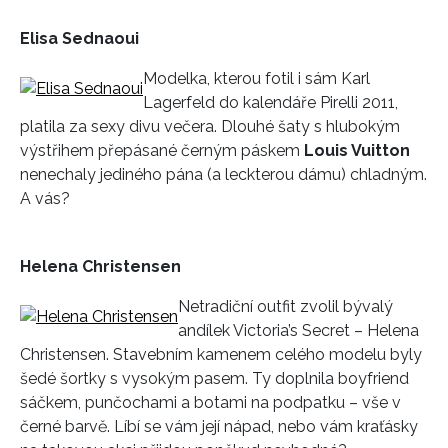
Elisa Sednaoui
Modelka, kterou fotil i sám Karl
Lagerfeld do kalendáře Pirelli 2011,
platila za sexy divu večera. Dlouhé šaty s hlubokým
výstřihem přepásané černým páskem
Louis Vuitton
nenechaly jediného pána (a leckterou dámu) chladným.
A vás?
Helena Christensen
Netradiční outfit zvolil bývalý
andílek Victoria’s Secret – Helena
Christensen. Stavebním kamenem celého modelu byly
šedé šortky s vysokým pasem. Ty doplnila boyfriend
sáčkem, punčochami a botami na podpatku – vše v
černé barvě. Líbí se vám její nápad, nebo vám kraťásky