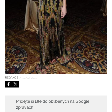
HOME
REDAKCE
/
10. 02. 2011
Přidejte si Elle do oblíbených na
Google
zprávách