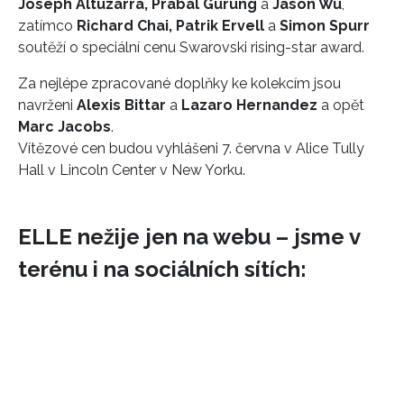
Joseph Altuzarra, Prabal Gurung
a
Jason Wu
,
zatímco
Richard Chai, Patrik Ervell
a
Simon Spurr
soutěží o speciální cenu Swarovski rising-star award.
Za nejlépe zpracované doplňky ke kolekcím jsou
navrženi
Alexis Bittar
a
Lazaro Hernandez
a opět
Marc Jacobs
.
Vítězové cen budou vyhlášeni 7. června v Alice Tully
Hall v Lincoln Center v New Yorku.
ELLE nežije jen na webu – jsme v
terénu i na sociálních sítích: