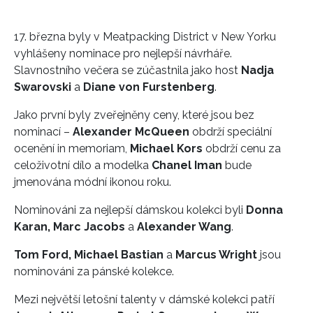
17. března byly v Meatpacking District v New Yorku
vyhlášeny nominace pro nejlepší návrháře.
Slavnostního večera se zúčastnila jako host
Nadja
Swarovski
a
Diane von Furstenberg
.
Jako první byly zveřejněny ceny, které jsou bez
nominací –
Alexander McQueen
obdrží speciální
ocenění in memoriam,
Michael Kors
obdrží cenu za
celoživotní dílo a modelka
Chanel Iman
bude
jmenována módní ikonou roku.
Nominováni za nejlepší dámskou kolekci byli
Donna
Karan, Marc Jacobs
a
Alexander Wang
.
Tom Ford, Michael Bastian
a
Marcus Wright
jsou
nominováni za pánské kolekce.
Mezi největší letošní talenty v dámské kolekci patří