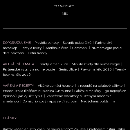
HOROSKOPY
MIX
DOPORUČUJEME
Pravidla etikety
|
Slovník puberťáků
|
Partnerský
horoskop
|
Testy a kvízy
|
Andělská čísla
|
Cestování
|
Numerologie podle
NEWSLETTER
data narození
|
Letní trendy
AKTUÁLNÍ TÉMATA
Trendy v manikúře
|
Minulé životy dle numerologie
|
ODESLAT
Partnerské vztahy a numerologie
|
Seriál Ulice
|
Plavky na léto 2026
|
Trendy
boty na léto 2026
Přihlášením k newsletteru souhlasíte s
Obchodními
VAŘENÍ A RECEPTY
Vláčné domácí housky
|
7 receptů na salátové zálivky
|
podmínkami společnosti BurdaMedia Extra s.r.o.
a
Francouzská třešňová bublanina (Clafoutis)
|
Pařížské rohlíčky
|
30 nejlepších
způsobů, jak využít rybíz
|
Zapečené brambory s uzeným masem a
potvrzujete, že jste se seznámili se
Zásadami
smetanou
|
Domácí iontový nápoj ze tří surovin
|
Nadýchaná bublanina
ochrany soukromí
- BurdaMedia Extra s.r.o. bude s
Vašimi údaji pracovat zejména k organizaci a
vyhodnocení akce a zasílání novinek.
ČLÁNKY ELLE
Chcete navíc dostávat i další zajímavé a exkluzivní
Každý večer jen scrollování na gauči a ticho? Zkuste s partnerem rutinu, díky