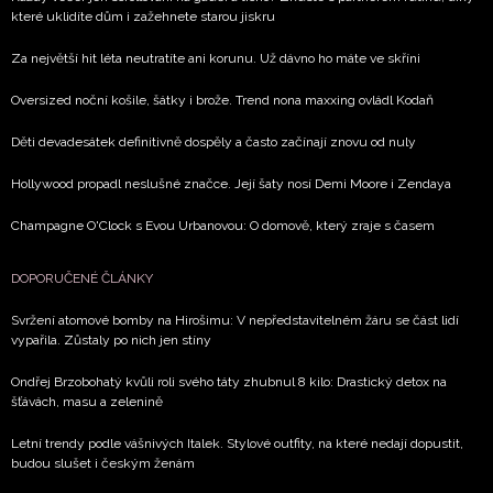
které uklidíte dům i zažehnete starou jiskru
informace od našich partnerů? Pokud souhlasíte se
zpracováním údajů k tomuto účelu podle
Zásad ochrany
Za největší hit léta neutratíte ani korunu. Už dávno ho máte ve skříni
soukromí BurdaMedia Extra s.r.o.
, zaškrtněte toto pole.
Oversized noční košile, šátky i brože. Trend nona maxxing ovládl Kodaň
Děti devadesátek definitivně dospěly a často začínají znovu od nuly
Hollywood propadl neslušné značce. Její šaty nosí Demi Moore i Zendaya
Champagne O'Clock s Evou Urbanovou: O domově, který zraje s časem
DOPORUČENÉ ČLÁNKY
Svržení atomové bomby na Hirošimu: V nepředstavitelném žáru se část lidí
vypařila. Zůstaly po nich jen stíny
Ondřej Brzobohatý kvůli roli svého táty zhubnul 8 kilo: Drastický detox na
šťávách, masu a zelenině
Letní trendy podle vášnivých Italek. Stylové outfity, na které nedají dopustit,
budou slušet i českým ženám