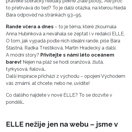
pravěké sběračky hledaly pěkné zralé plody… Ale proč
to přetrvává do teď? To je další otázka, na kterou hledá
Bára odpověď na stránkách 93–95.
Rande včera a dnes
– to je téma, které zkoumala
Anna Hubínková a neváhala se zeptat i v redakci ELLE.
O tom, jak vypadá podle nich ideální rande, píše Bára
Šťastná, Radka Třeštíková, Martin Hradecký a další.
A módní story?
Přivítejte s námi léto oceánem
barev!
Nejen na pláž se hodí oranžová, žlutá,
tyrkysová, fialová…
Další inspirace přichází z východu – opojení Východem
vás zmámí, ať chcete, nebo ne, uvidíte!
Co dalšího najdete v nové ELLE? To se dozvíte v
pondělí…
ELLE nežije jen na webu – jsme v