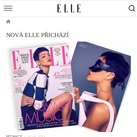
měsíce
Street
Kulturní
style
Péče
tipy
Sluneční
Přejít
o
Módní
Dekor
ELLE.CZ
tělo
Partnerský
k
MÓDA
přehlídky
a
Cestování
NOVÁ ELLE PŘICHÁZÍ
hlavnímu
Čínský
KRÁSA
pleť
obsahu
Technologie
Keltský
Novinky
LIFESTYLE
Empowerment
Indiánský
Styl
HOROSKOPY
Numerologie
Singles
slavných
Vy a
CELEBRITY
Rozhovory
on
ELLE BEAUTY LOUNGE
Sex
LÁSKA A SEX
Svatba
ELLEPHORIA
ELLE STORIES
ELLE WOMEN AWARDS
ELLE DECORATION
REDAKCE
/
16. 05. 2013