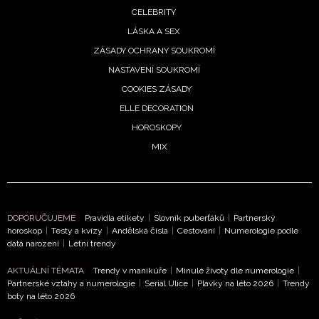
CELEBRITY
LÁSKA A SEX
ZÁSADY OCHRANY SOUKROMÍ
NASTAVENÍ SOUKROMÍ
COOKIES ZÁSADY
ELLE DECORATION
HOROSKOPY
MIX
NEWSLETTER
DOPORUČUJEME
Pravidla etikety
|
Slovník puberťáků
|
Partnerský
horoskop
|
Testy a kvízy
|
Andělská čísla
|
Cestování
|
Numerologie podle
data narození
|
Letní trendy
ODESLAT
AKTUÁLNÍ TÉMATA
Trendy v manikúře
|
Minulé životy dle numerologie
|
Partnerské vztahy a numerologie
|
Seriál Ulice
|
Plavky na léto 2026
|
Trendy
Přihlášením k newsletteru souhlasíte s
Obchodními
boty na léto 2026
podmínkami společnosti BurdaMedia Extra s.r.o.
a