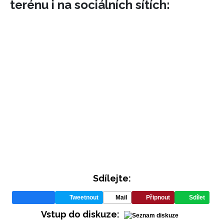
terénu i na sociálních sítích:
INFORMACE
REDAKCE
Sdílejte:
Tweetnout
Mail
Připnout
Sdílet
Vstup do diskuze: