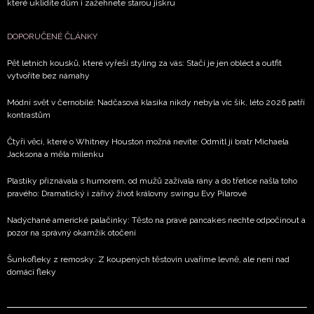
které uklidíte dům i zažehnete starou jiskru
DOPORUČENÉ ČLÁNKY
Pět letních kousků, které vyřeší styling za vás: Stačí je jen obléct a outfit
vytvoříte bez námahy
Módní svět v černobílé: Nadčasová klasika nikdy nebyla víc šik, léto 2026 patří
kontrastům
Čtyři věci, které o Whitney Houston možná nevíte: Odmítl ji bratr Michaela
Jacksona a měla milenku
Plastiky přiznávala s humorem, od mužů zažívala rány a do třetice našla toho
pravého: Dramatický i zářivý život královny swingu Evy Pilarové
Nadýchané americké palačinky: Těsto na pravé pancakes nechte odpočinout a
pozor na správný okamžik otočení
Šunkofleky z remosky: Z koupených těstovin uvaříme levně, ale není nad
domácí fleky