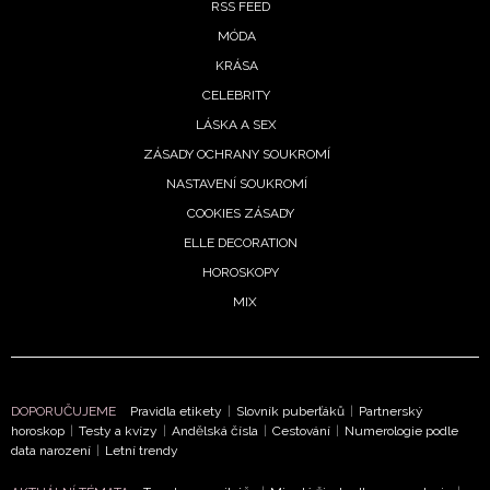
RSS FEED
MÓDA
KRÁSA
CELEBRITY
LÁSKA A SEX
ZÁSADY OCHRANY SOUKROMÍ
NASTAVENÍ SOUKROMÍ
COOKIES ZÁSADY
ELLE DECORATION
HOROSKOPY
MIX
DOPORUČUJEME
Pravidla etikety
|
Slovník puberťáků
|
Partnerský
horoskop
|
Testy a kvízy
|
Andělská čísla
|
Cestování
|
Numerologie podle
data narození
|
Letní trendy