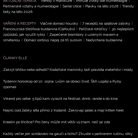
AKTUÁLNÍ TÉMATA
Trendy v manikúře
|
Minulé životy dle numerologie
|
Partnerské vztahy a numerologie
|
Seriál Ulice
|
Plavky na léto 2026
|
Trendy
NEWSLETTER
boty na léto 2026
VAŘENÍ A RECEPTY
Vláčné domácí housky
|
7 receptů na salátové zálivky
|
ODESLAT
Francouzská třešňová bublanina (Clafoutis)
|
Pařížské rohlíčky
|
30 nejlepších
způsobů, jak využít rybíz
|
Zapečené brambory s uzeným masem a
smetanou
|
Domácí iontový nápoj ze tří surovin
|
Nadýchaná bublanina
Přihlášením k newsletteru souhlasíte s
Obchodními
podmínkami společnosti BurdaMedia Extra s.r.o.
a
potvrzujete, že jste se seznámili se
Zásadami
ČLÁNKY ELLE
ochrany soukromí
- BurdaMedia Extra s.r.o. bude s
Zakrýt bříško nebo odhalit? Kodaňské maminky boří pravidla mateřství i módy
Vašimi údaji pracovat zejména k organizaci a
vyhodnocení akce a zasílání novinek.
Týdenní horoskop od 10. srpna: Lvům se obrací život, Štíři uspějí a Ryby
zpomalí
Chcete navíc dostávat i další zajímavé a exkluzivní
informace od našich partnerů? Pokud souhlasíte se
Víkend pro sebe: 5 tipů kam vyrazit na festival, drink, rande a do kina
zpracováním údajů k tomuto účelu podle
Zásad ochrany
soukromí BurdaMedia Extra s.r.o.
, zaškrtněte toto pole.
Nejvíc cool žabky léta přímo z Kodaně. Zakrývají palec a mají kitten heel
Kreatin po třicítce? Pro ženy může mít větší význam, než se zdá
Každý večer jen scrollování na gauči a ticho? Zkuste s partnerem rutinu, díky