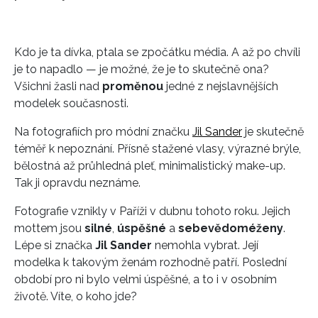
Kdo je ta dívka, ptala se zpočátku média. A až po chvíli
je to napadlo — je možné, že je to skutečně ona?
Všichni žasli nad
proměnou
jedné z nejslavnějších
modelek současnosti.
Na fotografiích pro módní značku
Jil Sander
je skutečně
téměř k nepoznání. Přísně stažené vlasy, výrazné brýle,
bělostná až průhledná pleť, minimalistický make-up.
Tak ji opravdu neznáme.
Fotografie vznikly v Paříži v dubnu tohoto roku. Jejich
mottem jsou
silné
,
úspěšné
a
sebevědomé
ženy
.
Lépe si značka
Jil Sander
nemohla vybrat. Její
modelka k takovým ženám rozhodně patří. Poslední
období pro ni bylo velmi úspěšné, a to i v osobním
životě. Víte, o koho jde?