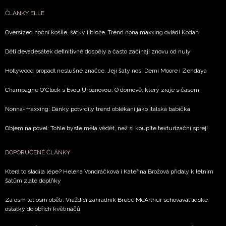
ČLÁNKY ELLE
Chcete navíc dostávat i další zajímavé a exkluzivní
informace od našich partnerů? Pokud souhlasíte se
Oversized noční košile, šátky i brože. Trend nona maxxing ovládl Kodaň
zpracováním údajů k tomuto účelu podle
Zásad ochrany
soukromí BurdaMedia Extra s.r.o.
, zaškrtněte toto pole.
Děti devadesátek definitivně dospěly a často začínají znovu od nuly
Hollywood propadl neslušné značce. Její šaty nosí Demi Moore i Zendaya
Champagne O'Clock s Evou Urbanovou: O domově, který zraje s časem
Nonna-maxxing: Dánky potvrdily trend oblékání jako italská babička
Objem na povel: Tohle byste měla vědět, než si koupíte texturizační sprej!
DOPORUČENÉ ČLÁNKY
Která to sladila lépe? Helena Vondráčková i Kateřina Brožová přidaly k letním
šatům zlaté doplňky
Za osm let osm obětí: Vraždící zahradník Bruce McArthur schovával lidské
ostatky do obřích květináčů