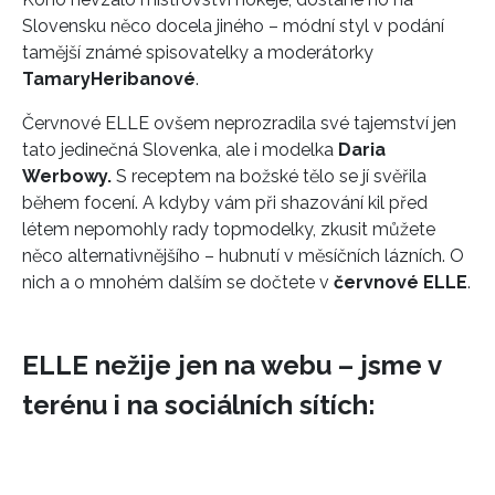
Slovensku něco docela jiného – módní styl v podání
tamější známé spisovatelky a moderátorky
Tamary
Heribanové
.
Červnové ELLE ovšem neprozradila své tajemství jen
tato jedinečná Slovenka, ale i modelka
Daria
Werbowy.
S receptem na božské tělo se jí svěřila
během focení. A kdyby vám při shazování kil před
létem nepomohly rady topmodelky, zkusit můžete
něco alternativnějšího – hubnutí v měsíčních lázních. O
nich a o mnohém dalším se dočtete v
červnové ELLE
.
ELLE nežije jen na webu – jsme v
terénu i na sociálních sítích: