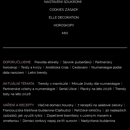
NASTAVENÍ SOUKROMÍ
COOKIES ZÁSADY
ELLE DECORATION
HOROSKOPY
MIX
DOPORUČUJEME
Pravidla etikety
|
Slovník puberťáků
|
Partnerský
NEWSLETTER
horoskop
|
Testy a kvízy
|
Andělská čísla
|
Cestování
|
Numerologie podle
data narození
|
Letní trendy
ODESLAT
AKTUÁLNÍ TÉMATA
Trendy v manikúře
|
Minulé životy dle numerologie
|
Partnerské vztahy a numerologie
|
Seriál Ulice
|
Plavky na léto 2026
|
Trendy
Přihlášením k newsletteru souhlasíte s
Obchodními
boty na léto 2026
podmínkami společnosti BurdaMedia Extra s.r.o.
a
VAŘENÍ A RECEPTY
Vláčné domácí housky
|
7 receptů na salátové zálivky
|
potvrzujete, že jste se seznámili se
Zásadami
Francouzská třešňová bublanina (Clafoutis)
|
Pařížské rohlíčky
|
30 nejlepších
ochrany soukromí
- BurdaMedia Extra s.r.o. bude s
způsobů, jak využít rybíz
|
Zapečené brambory s uzeným masem a
smetanou
|
Domácí iontový nápoj ze tří surovin
|
Nadýchaná bublanina
Vašimi údaji pracovat zejména k organizaci a
vyhodnocení akce a zasílání novinek.