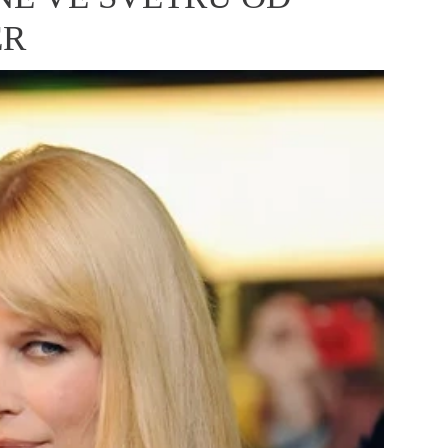
ÁSKA A SEX
ELLEPHORIA
ELLE STOR
ER
ingles
y a on
ex
vatba
OME
NEWSLETTER