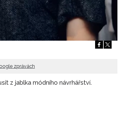
oogle zprávách
t z jablka módního návrhářství.