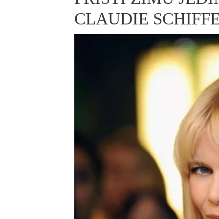
ELLE BEAUTY LOUNGE
L
CLAUDIE SCHIFF
S
V
S
S
ELLE DECORATION
H
INFORMACE
REDAKCE