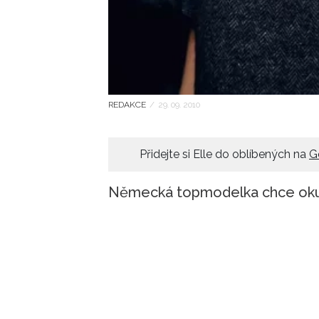
REDAKCE
/
29. 09. 2010
Přidejte si Elle do oblíbených na
G
Německá topmodelka chce okusi