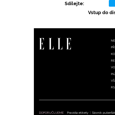
Sdílejte:
Vstup do di
F
NE
PŘ
m
KO
RE
VO
IN
VŠ
RS
DOPORUČUJEME
Pravidla etikety
|
Slovník puberťá