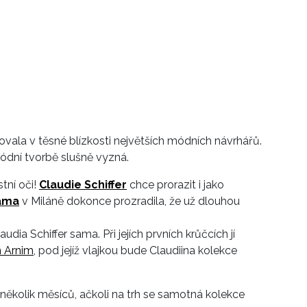
vala v těsné blízkosti největších módních návrhářů.
ódní tvorbě slušně vyzná.
tní oči!
Claudie Schiffer
chce prorazit i jako
gama
v Miláně dokonce prozradila, že už dlouhou
a Schiffer sama. Při jejích prvních krůčcích jí
n Arnim
, pod jejíž vlajkou bude Claudiina kolekce
několik měsíců, ačkoli na trh se samotná kolekce