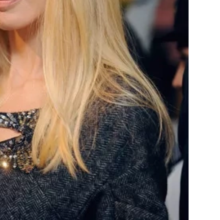
Přihlášením k newsletteru souhlasíte s
Obcho
společnosti BurdaMedia Extra s.r.o.
a potv
Zásadami ochrany soukromí
- BurdaMedia E
pracovat zejména k organizaci a vyhodnocení 
Chcete navíc dostávat i další zajímavé a exkluz
Pokud souhlasíte se zpracováním údajů k tom
soukromí BurdaMedia Extra s.r.o.
, zaškrtnět