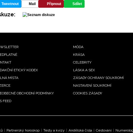
Tweetnout
Mail
Připnout
Sdílet
skuze:
ooter
WSLETTER
MÓDA
EDPLATNÉ
KRÁSA
enu
NTAKT
CELEBRITY
DAKČNÍ ETICKÝ KODEX
LÁSKA A SEX
LNÁ MÍSTA
ZÁSADY OCHRANY SOUKROMÍ
ZERCE
NASTAVENÍ SOUKROMÍ
EOBECNÉ OBCHODNÍ PODMÍNKY
COOKIES ZÁSADY
S FEED
ků
|
Partnerský horoskop
|
Testy a kvízy
|
Andělská čísla
|
Cestování
|
Numerologi