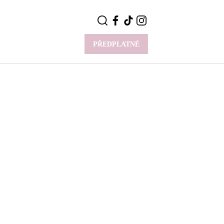
PŘEDPLATNÉ
VÍCE
Y
CELEBRITY
Novinky
Styl slavných
Rozhovory
ie