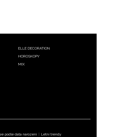
ELLE DECORATION
HOROSKOPY
MIX
e podle data narození
|
Letní trendy