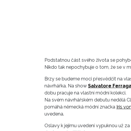
Podstatnou část svého života se pohybo
Nikdo tak nepochybuje o tom, že se v m
Brzy se budeme moci přesvědčit na vlas
návrhářka. Na show
Salvatore Ferra
dobu pracuje na vlastní módní kolekci.
Na svém návrhářském debutu nedělá Claudi
pomáhá německá módní značka
Iris vo
uvedena.
Oslavy k jejímu uvedení vypuknou už za 